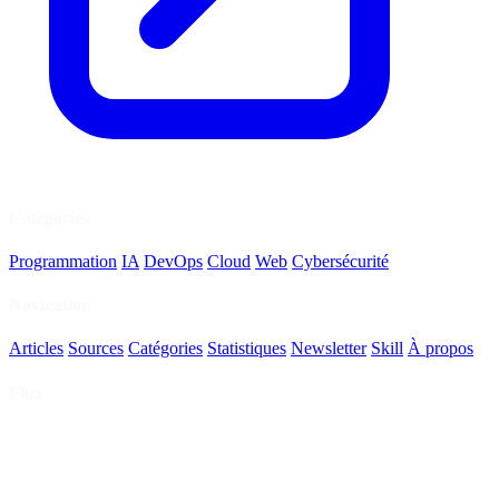
Catégories
Programmation
IA
DevOps
Cloud
Web
Cybersécurité
Navigation
Articles
Sources
Catégories
Statistiques
Newsletter
Skill
À propos
Flux