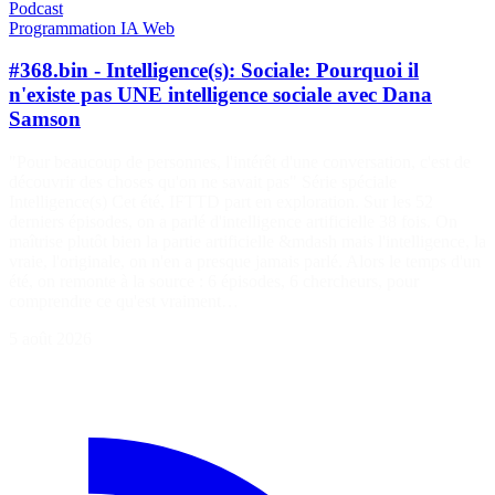
Podcast
Programmation
IA
Web
#368.bin - Intelligence(s): Sociale: Pourquoi il
n'existe pas UNE intelligence sociale avec Dana
Samson
"Pour beaucoup de personnes, l'intérêt d'une conversation, c'est de
découvrir des choses qu'on ne savait pas" Série spéciale
Intelligence(s) Cet été, IFTTD part en exploration. Sur les 52
derniers épisodes, on a parlé d'intelligence artificielle 38 fois. On
maîtrise plutôt bien la partie artificielle &mdash mais l'intelligence, la
vraie, l'originale, on n'en a presque jamais parlé. Alors le temps d'un
été, on remonte à la source : 6 épisodes, 6 chercheurs, pour
comprendre ce qu'est vraiment…
5 août 2026