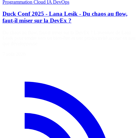
Programmation
Cloud
IA
DevOps
Duck Conf 2025 - Lana Lesik - Du chaos au flow,
faut-il miser sur la DevEx ?
Du chaos au flow, faut-il miser sur la DevEx ? L'aventure de Lana
Lesik pour tendre vers un bien-être et une productivité accrue en tant
que développeuse.
7 août 2026