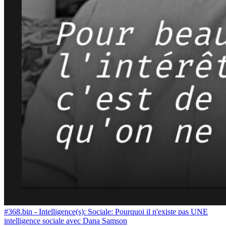
#368.bin - Intelligence(s): Sociale: Pourquoi il n'existe pas UNE
intelligence sociale avec Dana Samson