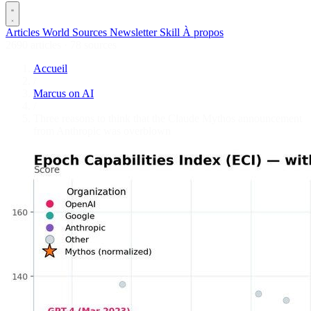
Articles
World
Sources
Newsletter
Skill
À propos
2690 articles
·
78 sources
Accueil
/
Marcus on AI
/
Three reasons to think that the Claude Mythos announcement
from Anthropic was overblown