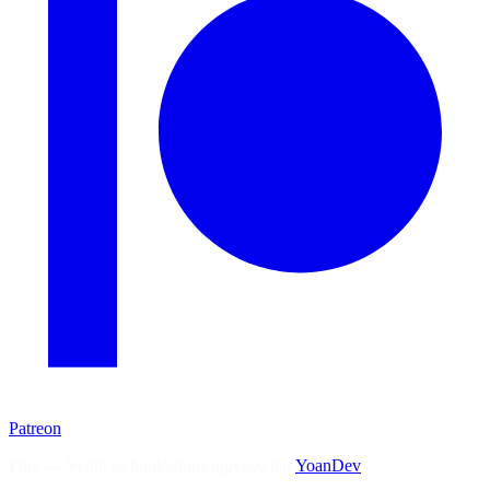
Patreon
Flux — Veille technologique agrégée par
YoanDev