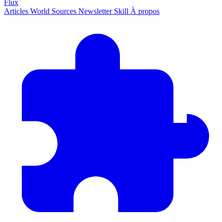
Flux
Articles
World
Sources
Newsletter
Skill
À propos
2690 articles
·
78 sources
·
MàJ 8 août 2026 à 04:55