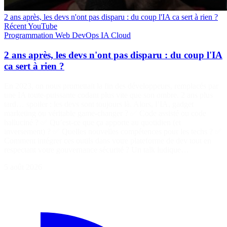
2 ans après, les devs n'ont pas disparu : du coup l'IA ca sert à rien ?
Récent
YouTube
Programmation
Web
DevOps
IA
Cloud
2 ans après, les devs n'ont pas disparu : du coup l'IA
ca sert à rien ?
En 2023, on nous promettait la fin des développeurs, remplacés par
une IA toute-puissante codant plus vite que son ombre. 2 ans plus
tard… spoiler : les devs sont toujours là. Alors, l’IA, gadget
marketing ou véritable game-changer ? ✅ Code assisté ou code
halluciné ? ✅ Qu’est-ce que ça apporte au quotidien (et
inversement) ? ✅ Quelles nouvelles compétences pour les techs ? ✅
Comment intégrer ces outils dans votre plateforme de dev tout en
respectant votre gouvernance sécurité ? Un talk ludique…
5 août 2026