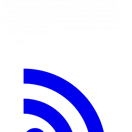
et j’ai l’impression qu’il est interminable. Les canicules qui se
suivent ont eu raison de ma production d’articles sur mon blog.
Pourtant, j’ai des idées d’articles que je publierai sûrement à la
rentrée. Que s’est-il passé depuis le Breizhcamp ? J’ai pu assister à
la conférence Sunny Tech à Montpellier pour la première fois.
L’occasion était trop belle : Mon fils ainé effectuait son stage de
seconde à l’université de…
5 août 2026