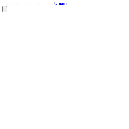
Analytique sans cookies via
Umami