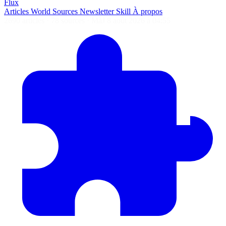
Flux
Articles
World
Sources
Newsletter
Skill
À propos
2690 articles
·
78 sources
·
MàJ 8 août 2026 à 04:55