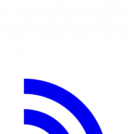
Soyez présent pour le lancement de ma série "Laravel augmenté par
l'IA" ! https://laraveljutsu.com 🤖 Comment faire pour qu’une IA
écrive du code Laravel qui ressemble vraiment à votre application ?
Dans cette vidéo, je découvre le skill infer-conventions de Laravel
Boost, un outil qui permet à vos agents IA de comprendre les vraies
conventions de votre projet. L’objectif n’est pas d’imposer des règles
génériques ou des "best practices" théoriques, mais d’analyser votre
code existant pour…
7 août 2026