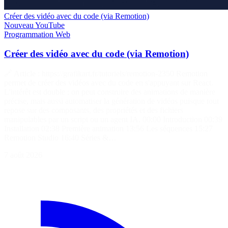
Créer des vidéo avec du code (via Remotion)
Nouveau
YouTube
Programmation
Web
Créer des vidéo avec du code (via Remotion)
🔗 Article : https://grafikart.fr/tutoriels/remotion-2350 Remotion
permet de créer des vidéos avec du code en s'appuyant sur React.
L'intérêt est double : on peut construire des animations de manière
précise, mais aussi automatiser la génération de vidéos puisque tout
repose sur des composants, des propriétés et des fichiers
manipulables par un script ou un agent IA. 00:00 Introduction 00:39
Installation 02:38 Première animation 13:56 Les séquences 15:27
Remotion Studio 16:40 Séries &…
7 août 2026