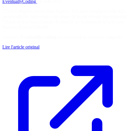
EventuallyCoding
·
4 avril 2026
273 000 départs prévus dans la tech : l'IA nous remplace-t-elle déjà
ou sert-elle de couverture à des plans de licenciements opportunistes
? Analyse d'un basculement de marché où la productivité n'est pas
toujours là où on l'attend.
Soutenez
EventuallyCoding
en consultant la ressource originale
Lire l'article original