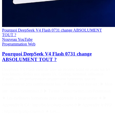
Pourquoi DeepSeek V4 Flash 0731 change ABSOLUMENT
TOUT ?
Nouveau
YouTube
Programmation
Web
Pourquoi DeepSeek V4 Flash 0731 change
ABSOLUMENT TOUT ?
DeepSeek V4 Flash vient de faire un énorme bond en avant sur les
benchmarks dédiés aux agents IA. Coding, terminal, utilisation
d’outils… les performances progressent fortement, tout en
conservant un prix extrêmement bas. 📌 Retrouvez moi sur : ▶️ Mon
site : https://pentiminax.fr ▶️ Twitter : https://twitter.com/Pentiminax
★ Les meilleures formations pour apprendre à programmer ★ ▶️
Apprendre le C# : http://bit.ly/csharp-course-fr ▶️ Apprendre le PHP
: http://bit.ly/php-course-fr ★ Les…