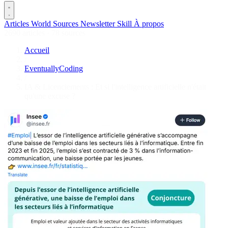
Articles
World
Sources
Newsletter
Skill
À propos
2690 articles
·
78 sources
Accueil
/
EventuallyCoding
/
IA & Licenciements : Et si l'intelligence artificielle n'était
qu'une excuse ?