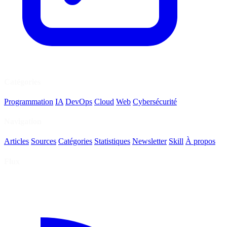
Catégories
Programmation
IA
DevOps
Cloud
Web
Cybersécurité
Navigation
Articles
Sources
Catégories
Statistiques
Newsletter
Skill
À propos
Flux