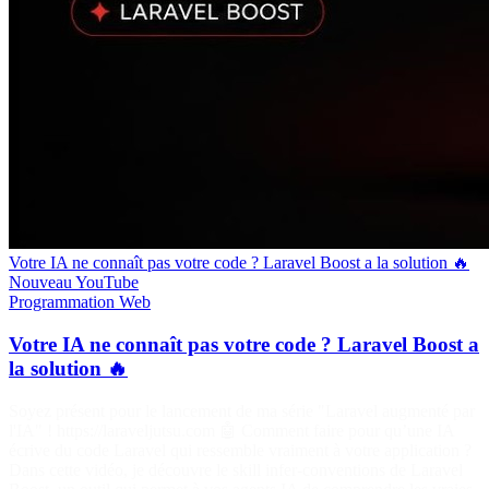
Votre IA ne connaît pas votre code ? Laravel Boost a la solution 🔥
Nouveau
YouTube
Programmation
Web
Votre IA ne connaît pas votre code ? Laravel Boost a
la solution 🔥
Soyez présent pour le lancement de ma série "Laravel augmenté par
l'IA" ! https://laraveljutsu.com 🤖 Comment faire pour qu’une IA
écrive du code Laravel qui ressemble vraiment à votre application ?
Dans cette vidéo, je découvre le skill infer-conventions de Laravel