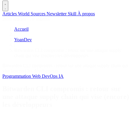
Articles
World
Sources
Newsletter
Skill
À propos
2690 articles
·
78 sources
Accueil
/
YoanDev
/
Bitwarden CLI compromis : retour sur une attaque supply
chain qui vise (encore) les développeurs
Bitwarden CLI compromis : retour sur une attaque supply chain qui
vise (encore) les développeurs
Programmation
Web
DevOps
IA
Bitwarden CLI compromis : retour sur
une attaque supply chain qui vise (encore)
les développeurs