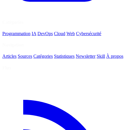
Catégories
Programmation
IA
DevOps
Cloud
Web
Cybersécurité
Navigation
Articles
Sources
Catégories
Statistiques
Newsletter
Skill
À propos
Flux