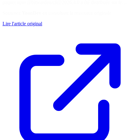
paquet npm @bitwarden/cli@2026.4.0 a été distribuée sur le…
Soutenez
YoanDev
en consultant la ressource originale
Lire l'article original