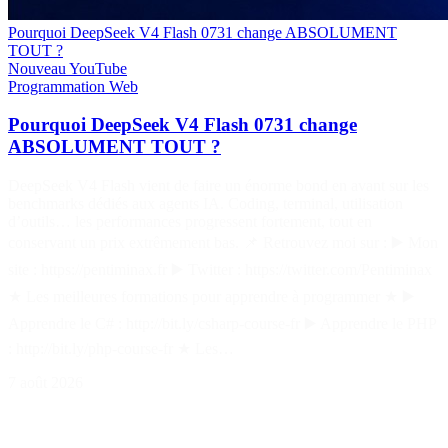
Pourquoi DeepSeek V4 Flash 0731 change ABSOLUMENT
TOUT ?
Nouveau
YouTube
Programmation
Web
Pourquoi DeepSeek V4 Flash 0731 change
ABSOLUMENT TOUT ?
DeepSeek V4 Flash vient de faire un énorme bond en avant sur les
benchmarks dédiés aux agents IA. Coding, terminal, utilisation
d’outils… les performances progressent fortement, tout en
conservant un prix extrêmement bas. 📌 Retrouvez moi sur : ▶️ Mon
site : https://pentiminax.fr ▶️ Twitter : https://twitter.com/Pentiminax
★ Les meilleures formations pour apprendre à programmer ★ ▶️
Apprendre le C# : http://bit.ly/csharp-course-fr ▶️ Apprendre le PHP
: http://bit.ly/php-course-fr ★ Les…
7 août 2026