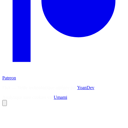
Patreon
Flux — Veille technologique agrégée par
YoanDev
Analytique sans cookies via
Umami