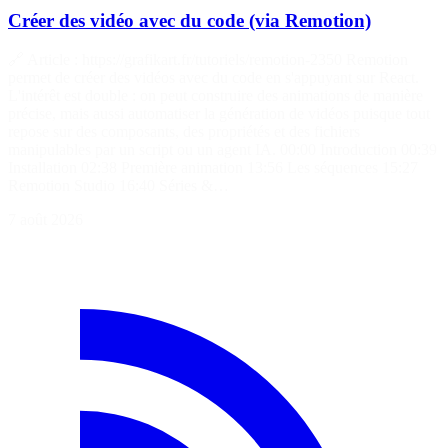
Créer des vidéo avec du code (via Remotion)
🔗 Article : https://grafikart.fr/tutoriels/remotion-2350 Remotion
permet de créer des vidéos avec du code en s'appuyant sur React.
L'intérêt est double : on peut construire des animations de manière
précise, mais aussi automatiser la génération de vidéos puisque tout
repose sur des composants, des propriétés et des fichiers
manipulables par un script ou un agent IA. 00:00 Introduction 00:39
Installation 02:38 Première animation 13:56 Les séquences 15:27
Remotion Studio 16:40 Séries &…
7 août 2026