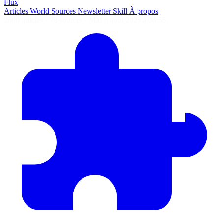
Flux
Articles
World
Sources
Newsletter
Skill
À propos
2690 articles
·
78 sources
·
MàJ 8 août 2026 à 04:55