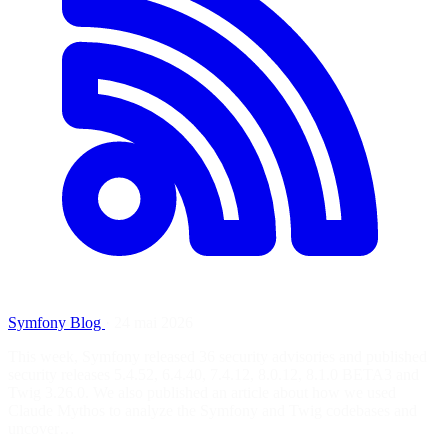
Symfony Blog
·
24 mai 2026
This week, Symfony released 36 security advisories and published
security releases 5.4.52, 6.4.40, 7.4.12, 8.0.12, 8.1.0 BETA3 and
Twig 3.26.0. We also published an article about how we used
Claude Mythos to analyze the Symfony and Twig codebases and
uncover…