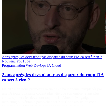
2 ans après, les devs n'ont pas disparu : du coup l'IA ca sert à rien ?
Nouveau
YouTube
Programmation
Web
DevOps
IA
Cloud
2 ans après, les devs n'ont pas disparu : du coup l'IA
ca sert à rien ?
En 2023, on nous promettait la fin des développeurs, remplacés par
une IA toute-puissante codant plus vite que son ombre. 2 ans plus
tard… spoiler : les devs sont toujours là. Alors, l’IA, gadget
marketing ou véritable game-changer ? ✅ Code assisté ou code