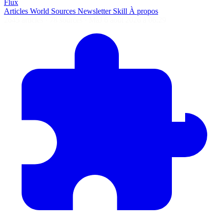
Flux
Articles
World
Sources
Newsletter
Skill
À propos
2645 articles
·
78 sources
·
MàJ 6 août 2026 à 06:29