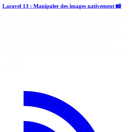
Laravel 13 : Manipuler des images nativement 📸
Maîtrise Laravel sur https://laraveljutsu.com/ Laravel 13 introduit
une API native pour manipuler facilement les images. Dans cette
vidéo, je te montre deux méthodes particulièrement utiles : ✅
orient() : corrige automatiquement l'orientation des photos grâce aux
données EXIF (idéal pour les photos prises avec un smartphone). ✅
cover() : redimensionne et recadre une image pour obtenir
exactement les dimensions souhaitées, parfait pour les avatars et les
miniatures. 📖 Documentation officielle :…
5 août 2026