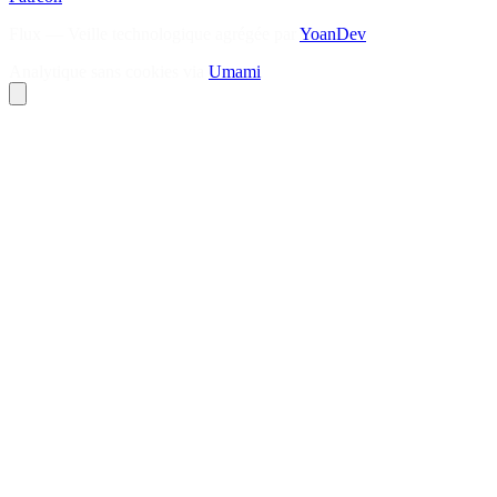
Flux — Veille technologique agrégée par
YoanDev
Analytique sans cookies via
Umami