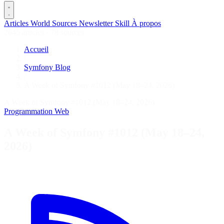
Articles
World
Sources
Newsletter
Skill
À propos
2645 articles
·
78 sources
Accueil
/
Symfony Blog
/
A Week of Symfony #1012 (May 18–24, 2026)
A Week of Symfony #1012 (May 18–24, 2026)
Programmation
Web
A Week of Symfony #1012 (May 18–24,
2026)