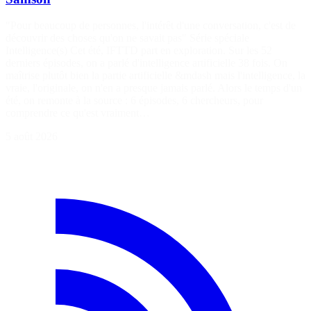
"Pour beaucoup de personnes, l'intérêt d'une conversation, c'est de
découvrir des choses qu'on ne savait pas" Série spéciale
Intelligence(s) Cet été, IFTTD part en exploration. Sur les 52
derniers épisodes, on a parlé d'intelligence artificielle 38 fois. On
maîtrise plutôt bien la partie artificielle &mdash mais l'intelligence, la
vraie, l'originale, on n'en a presque jamais parlé. Alors le temps d'un
été, on remonte à la source : 6 épisodes, 6 chercheurs, pour
comprendre ce qu'est vraiment…
5 août 2026