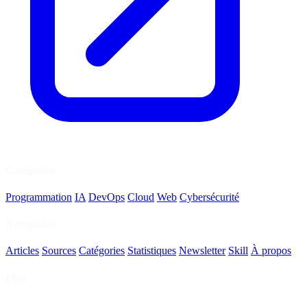
Catégories
Programmation
IA
DevOps
Cloud
Web
Cybersécurité
Navigation
Articles
Sources
Catégories
Statistiques
Newsletter
Skill
À propos
Flux