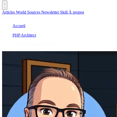
Articles
World
Sources
Newsletter
Skill
À propos
2690 articles
·
78 sources
Accueil
/
PHP Architect
/
The PHP Podcast 2026.04.02