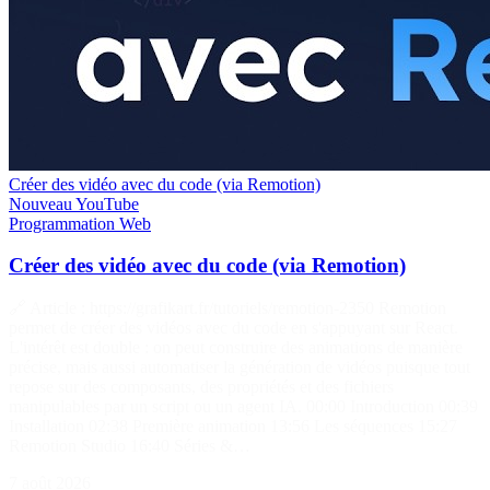
Créer des vidéo avec du code (via Remotion)
Nouveau
YouTube
Programmation
Web
Créer des vidéo avec du code (via Remotion)
🔗 Article : https://grafikart.fr/tutoriels/remotion-2350 Remotion
permet de créer des vidéos avec du code en s'appuyant sur React.
L'intérêt est double : on peut construire des animations de manière
précise, mais aussi automatiser la génération de vidéos puisque tout
repose sur des composants, des propriétés et des fichiers
manipulables par un script ou un agent IA. 00:00 Introduction 00:39
Installation 02:38 Première animation 13:56 Les séquences 15:27
Remotion Studio 16:40 Séries &…
7 août 2026