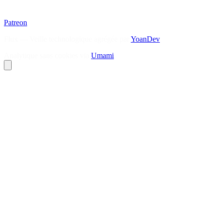
Patreon
Flux — Veille technologique agrégée par
YoanDev
Analytique sans cookies via
Umami