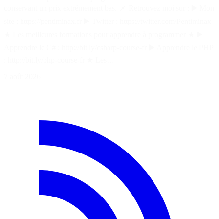
conservant un prix extrêmement bas. 📌 Retrouvez moi sur : ▶️ Mon
site : https://pentiminax.fr ▶️ Twitter : https://twitter.com/Pentiminax
★ Les meilleures formations pour apprendre à programmer ★ ▶️
Apprendre le C# : http://bit.ly/csharp-course-fr ▶️ Apprendre le PHP
: http://bit.ly/php-course-fr ★ Les…
7 août 2026