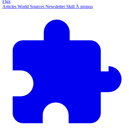
Flux
Articles
World
Sources
Newsletter
Skill
À propos
2690 articles
·
78 sources
·
MàJ 8 août 2026 à 04:55