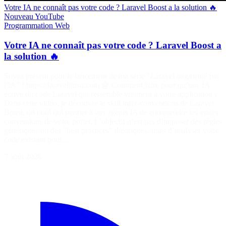
Votre IA ne connaît pas votre code ? Laravel Boost a la solution 🔥
Nouveau
YouTube
Programmation
Web
Votre IA ne connaît pas votre code ? Laravel Boost a
la solution 🔥
Soyez présent pour le lancement de ma série "Laravel augmenté par
l'IA" ! https://laraveljutsu.com 🤖 Comment faire pour qu’une IA
écrive du code Laravel qui ressemble vraiment à votre application ?
Dans cette vidéo, je découvre le skill infer-conventions de Laravel
Boost, un outil qui permet à vos agents IA de comprendre les vraies
conventions de votre projet. L’objectif n’est pas d’imposer des règles
génériques ou des "best practices" théoriques, mais d’analyser votre
code existant pour…
7 août 2026