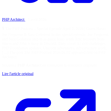
PHP Architect
·
3 avril 2026
🎙️ The PHP Podcast – Special Episode April 2, 2026 | Guest Hosts:
Joe Ferguson & Sara Golemon In this special episode, Joe Ferguson
and Sara Golemon step in as guest hosts while Eric recovers from
illness and John is busy in Discord. They cover AI tool challenges,
PHP Foundation updates, Unicode adventures, infrastructure work,
[…] The post The PHP Podcast 2026.04.02 appeared first on PHP
Architect.
Soutenez
PHP Architect
en consultant la ressource originale
Lire l'article original