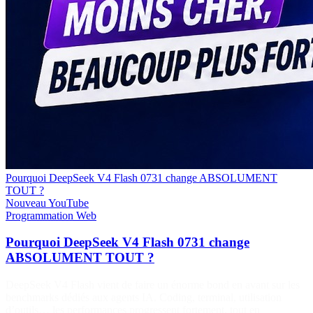
Pourquoi DeepSeek V4 Flash 0731 change ABSOLUMENT
TOUT ?
Nouveau
YouTube
Programmation
Web
Pourquoi DeepSeek V4 Flash 0731 change
ABSOLUMENT TOUT ?
DeepSeek V4 Flash vient de faire un énorme bond en avant sur les
benchmarks dédiés aux agents IA. Coding, terminal, utilisation
d’outils… les performances progressent fortement, tout en