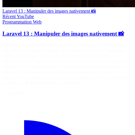
Laravel 13 : Manipuler des images nativement 📸
Récent
YouTube
Programmation
Web
Laravel 13 : Manipuler des images nativement 📸
Maîtrise Laravel sur https://laraveljutsu.com/ Laravel 13 introduit
une API native pour manipuler facilement les images. Dans cette
vidéo, je te montre deux méthodes particulièrement utiles : ✅
orient() : corrige automatiquement l'orientation des photos grâce aux
données EXIF (idéal pour les photos prises avec un smartphone). ✅
cover() : redimensionne et recadre une image pour obtenir
exactement les dimensions souhaitées, parfait pour les avatars et les
miniatures. 📖 Documentation officielle :…
5 août 2026