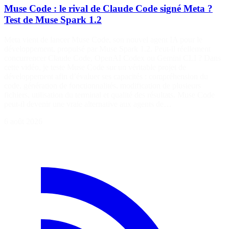
Muse Code : le rival de Claude Code signé Meta ?
Test de Muse Spark 1.2
Meta vient de lancer Muse Code, son nouvel agent IA pour le
développement, propulsé par Muse Spark 1.2. Peut-il réellement
concurrencer Claude Code, OpenAI Codex ou Gemini CLI ? Dans
cette vidéo, je teste Muse Code sur un véritable projet de
développement afin d’évaluer ses capacités : compréhension du
code, génération de fonctionnalités, modification de plusieurs
fichiers, utilisation du terminal et qualité des résultats. Muse Code
peut-il devenir une vraie alternative aux agents de…
6 août 2026