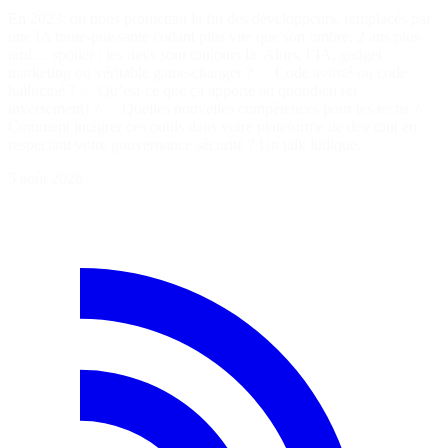
En 2023, on nous promettait la fin des développeurs, remplacés par
une IA toute-puissante codant plus vite que son ombre. 2 ans plus
tard… spoiler : les devs sont toujours là. Alors, l’IA, gadget
marketing ou véritable game-changer ? ✅ Code assisté ou code
halluciné ? ✅ Qu’est-ce que ça apporte au quotidien (et
inversement) ? ✅ Quelles nouvelles compétences pour les techs ? ✅
Comment intégrer ces outils dans votre plateforme de dev tout en
respectant votre gouvernance sécurité ? Un talk ludique…
5 août 2026