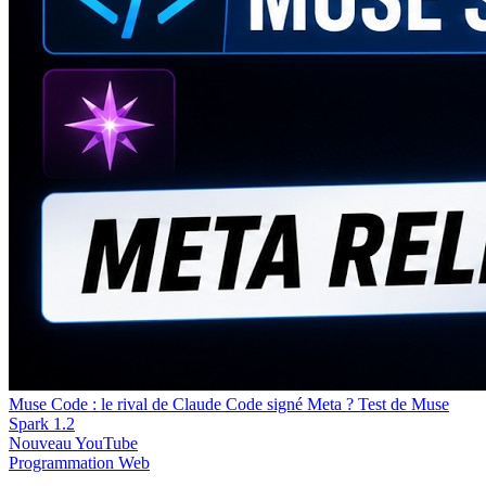
Muse Code : le rival de Claude Code signé Meta ? Test de Muse
Spark 1.2
Nouveau
YouTube
Programmation
Web