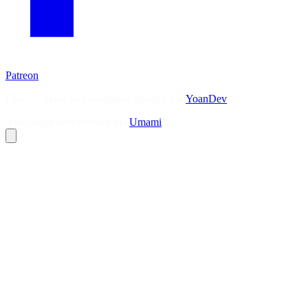
Patreon
Flux — Veille technologique agrégée par
YoanDev
Analytique sans cookies via
Umami