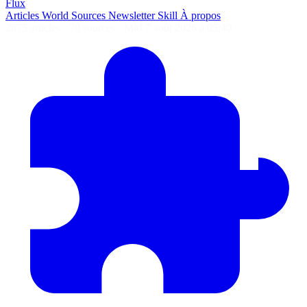
Flux
Articles
World
Sources
Newsletter
Skill
À propos
2675 articles
·
78 sources
·
MàJ 7 août 2026 à 05:40