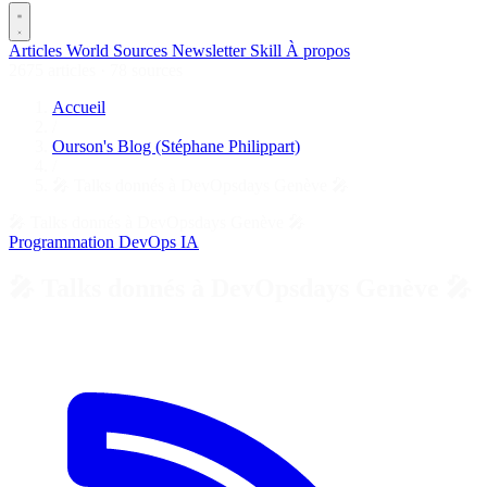
Articles
World
Sources
Newsletter
Skill
À propos
2675 articles
·
78 sources
Accueil
/
Ourson's Blog (Stéphane Philippart)
/
🎤 Talks donnés à DevOpsdays Genève 🎤
🎤 Talks donnés à DevOpsdays Genève 🎤
Programmation
DevOps
IA
🎤 Talks donnés à DevOpsdays Genève 🎤