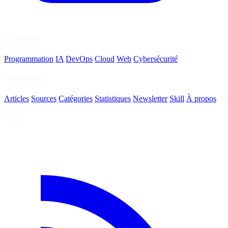
Catégories
Programmation
IA
DevOps
Cloud
Web
Cybersécurité
Navigation
Articles
Sources
Catégories
Statistiques
Newsletter
Skill
À propos
Flux