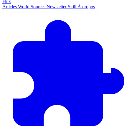
Flux
Articles
World
Sources
Newsletter
Skill
À propos
2690 articles
·
78 sources
·
MàJ 8 août 2026 à 04:55