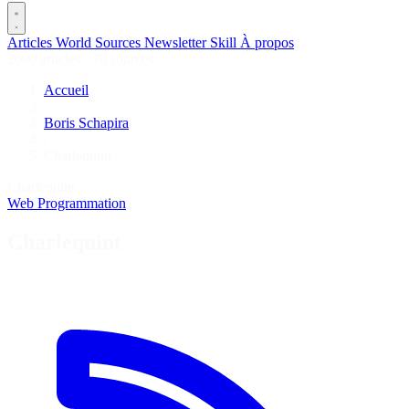
Articles
World
Sources
Newsletter
Skill
À propos
2690 articles
·
78 sources
Accueil
/
Boris Schapira
/
Charlequint
Charlequint
Web
Programmation
Charlequint