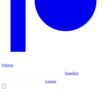
Patreon
Flux — Veille technologique agrégée par
YoanDev
Analytique sans cookies via
Umami