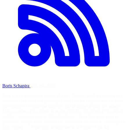
Boris Schapira
·
28 mai 2026
Gale (en ce moment il est sur Hunger Games) perd un point à son
devoir d’Histoire-Géo parce qu’il a oublié les majuscules. Ce n’est
pas comme si c’était une surprise, on lui répète depuis des années.
Mais sa mère, qui a révisé la leçon avec lui, découvre qu’il a aussi
oublié… comment écrire Charles Quint ! Trois fois rien, juste la
personne sur qui porte l’ensemble du devoir ! Il a écrit “charlequint”.
Elle s’agace : – Non mais sérieusement, la leçon est sur lui.