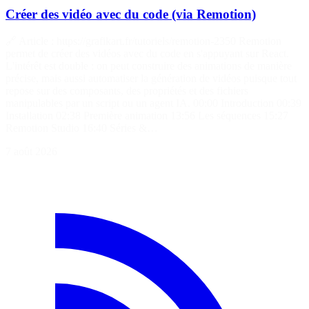
Créer des vidéo avec du code (via Remotion)
🔗 Article : https://grafikart.fr/tutoriels/remotion-2350 Remotion
permet de créer des vidéos avec du code en s'appuyant sur React.
L'intérêt est double : on peut construire des animations de manière
précise, mais aussi automatiser la génération de vidéos puisque tout
repose sur des composants, des propriétés et des fichiers
manipulables par un script ou un agent IA. 00:00 Introduction 00:39
Installation 02:38 Première animation 13:56 Les séquences 15:27
Remotion Studio 16:40 Séries &…
7 août 2026