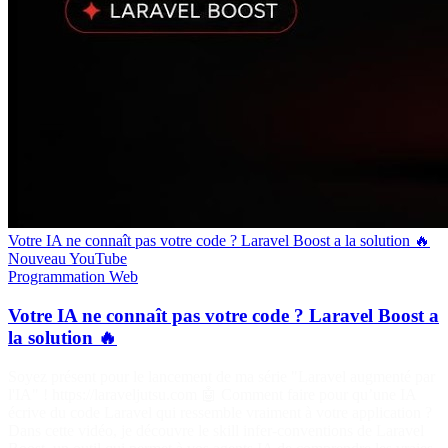
Votre IA ne connaît pas votre code ? Laravel Boost a la solution 🔥
Nouveau
YouTube
Programmation
Web
Votre IA ne connaît pas votre code ? Laravel Boost a
la solution 🔥
Soyez présent pour le lancement de ma série "Laravel augmenté par
l'IA" ! https://laraveljutsu.com 🤖 Comment faire pour qu’une IA
écrive du code Laravel qui ressemble vraiment à votre application ?
Dans cette vidéo, je découvre le skill infer-conventions de Laravel