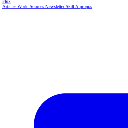
Flux
Articles
World
Sources
Newsletter
Skill
À propos
2675 articles
·
78 sources
·
MàJ 7 août 2026 à 05:40