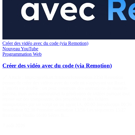
Créer des vidéo avec du code (via Remotion)
Nouveau
YouTube
Programmation
Web
Créer des vidéo avec du code (via Remotion)
🔗 Article : https://grafikart.fr/tutoriels/remotion-2350 Remotion
permet de créer des vidéos avec du code en s'appuyant sur React.
L'intérêt est double : on peut construire des animations de manière
précise, mais aussi automatiser la génération de vidéos puisque tout
repose sur des composants, des propriétés et des fichiers
manipulables par un script ou un agent IA. 00:00 Introduction 00:39
Installation 02:38 Première animation 13:56 Les séquences 15:27
Remotion Studio 16:40 Séries &…
7 août 2026