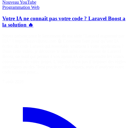
Nouveau
YouTube
Programmation
Web
Votre IA ne connaît pas votre code ? Laravel Boost a
la solution 🔥
Soyez présent pour le lancement de ma série "Laravel augmenté par
l'IA" ! https://laraveljutsu.com 🤖 Comment faire pour qu’une IA
écrive du code Laravel qui ressemble vraiment à votre application ?
Dans cette vidéo, je découvre le skill infer-conventions de Laravel
Boost, un outil qui permet à vos agents IA de comprendre les vraies
conventions de votre projet. L’objectif n’est pas d’imposer des règles
génériques ou des "best practices" théoriques, mais d’analyser votre
code existant pour…
7 août 2026