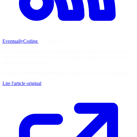
EventuallyCoding
·
13 juin 2026
De Bootstrap en 2011 à Claude Design en 2026, retour sur 15 ans
d’évolution du design web et des design systems, vus à travers les
yeux d'un dev backend.
Soutenez
EventuallyCoding
en consultant la ressource originale
Lire l'article original