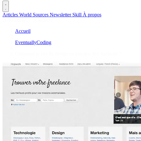
Articles
World
Sources
Newsletter
Skill
À propos
2690 articles
·
78 sources
Accueil
/
EventuallyCoding
/
Comment je fais du design en tant que dev backend ?