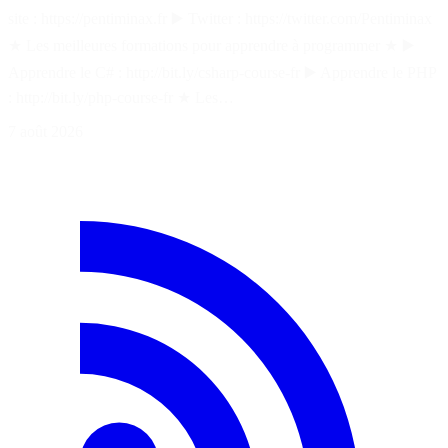
site : https://pentiminax.fr ▶️ Twitter : https://twitter.com/Pentiminax
★ Les meilleures formations pour apprendre à programmer ★ ▶️
Apprendre le C# : http://bit.ly/csharp-course-fr ▶️ Apprendre le PHP
: http://bit.ly/php-course-fr ★ Les…
7 août 2026