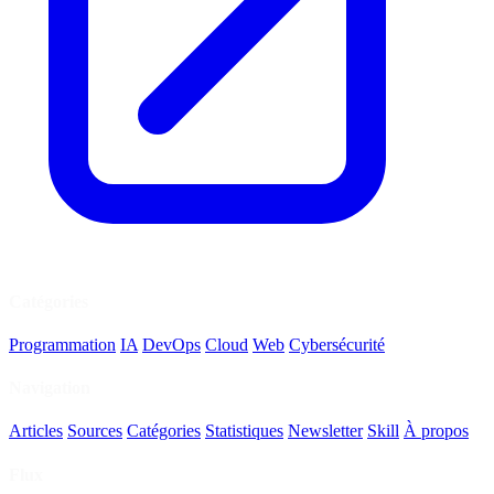
Catégories
Programmation
IA
DevOps
Cloud
Web
Cybersécurité
Navigation
Articles
Sources
Catégories
Statistiques
Newsletter
Skill
À propos
Flux