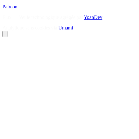
Patreon
Flux — Veille technologique agrégée par
YoanDev
Analytique sans cookies via
Umami