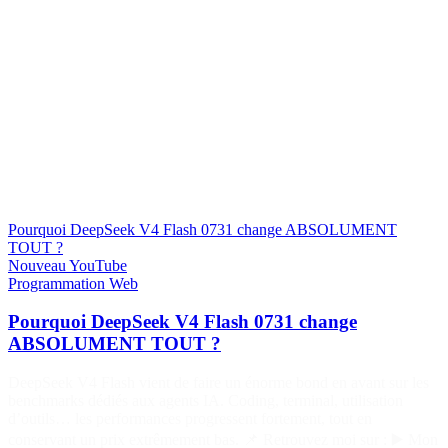
Pourquoi DeepSeek V4 Flash 0731 change ABSOLUMENT
TOUT ?
Nouveau
YouTube
Programmation
Web
Pourquoi DeepSeek V4 Flash 0731 change
ABSOLUMENT TOUT ?
DeepSeek V4 Flash vient de faire un énorme bond en avant sur les
benchmarks dédiés aux agents IA. Coding, terminal, utilisation
d’outils… les performances progressent fortement, tout en
conservant un prix extrêmement bas. 📌 Retrouvez moi sur : ▶️ Mon