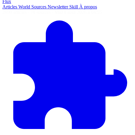
Flux
Articles
World
Sources
Newsletter
Skill
À propos
2690 articles
·
78 sources
·
MàJ 8 août 2026 à 04:55