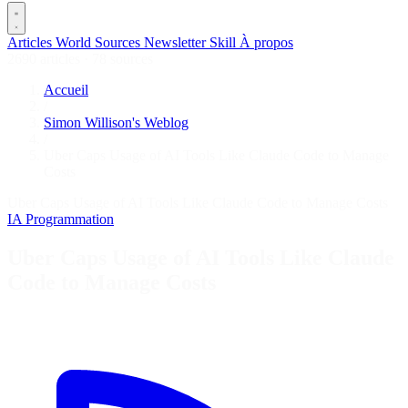
Articles
World
Sources
Newsletter
Skill
À propos
2690 articles
·
78 sources
Accueil
/
Simon Willison's Weblog
/
Uber Caps Usage of AI Tools Like Claude Code to Manage
Costs
Uber Caps Usage of AI Tools Like Claude Code to Manage Costs
IA
Programmation
Uber Caps Usage of AI Tools Like Claude
Code to Manage Costs