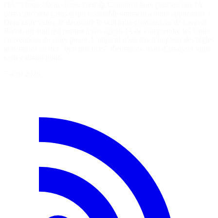
l'IA" ! https://laraveljutsu.com 🤖 Comment faire pour qu’une IA
écrive du code Laravel qui ressemble vraiment à votre application ?
Dans cette vidéo, je découvre le skill infer-conventions de Laravel
Boost, un outil qui permet à vos agents IA de comprendre les vraies
conventions de votre projet. L’objectif n’est pas d’imposer des règles
génériques ou des "best practices" théoriques, mais d’analyser votre
code existant pour…
7 août 2026