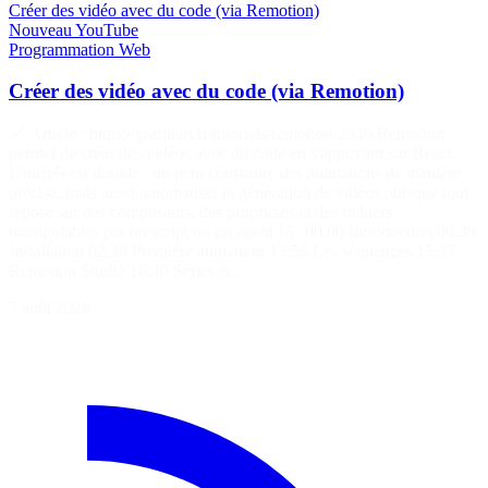
Créer des vidéo avec du code (via Remotion)
Nouveau
YouTube
Programmation
Web
Créer des vidéo avec du code (via Remotion)
🔗 Article : https://grafikart.fr/tutoriels/remotion-2350 Remotion
permet de créer des vidéos avec du code en s'appuyant sur React.
L'intérêt est double : on peut construire des animations de manière
précise, mais aussi automatiser la génération de vidéos puisque tout
repose sur des composants, des propriétés et des fichiers
manipulables par un script ou un agent IA. 00:00 Introduction 00:39
Installation 02:38 Première animation 13:56 Les séquences 15:27
Remotion Studio 16:40 Séries &…
7 août 2026