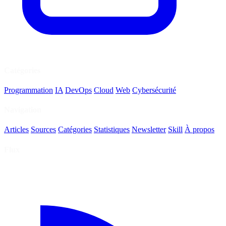
Catégories
Programmation
IA
DevOps
Cloud
Web
Cybersécurité
Navigation
Articles
Sources
Catégories
Statistiques
Newsletter
Skill
À propos
Flux