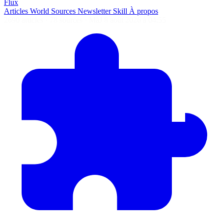
Flux
Articles
World
Sources
Newsletter
Skill
À propos
2690 articles
·
78 sources
·
MàJ 8 août 2026 à 04:55