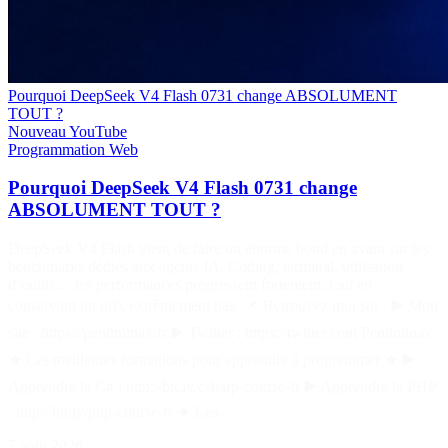
Pourquoi DeepSeek V4 Flash 0731 change ABSOLUMENT
TOUT ?
Nouveau
YouTube
Programmation
Web
Pourquoi DeepSeek V4 Flash 0731 change
ABSOLUMENT TOUT ?
DeepSeek V4 Flash vient de faire un énorme bond en avant sur les
benchmarks dédiés aux agents IA. Coding, terminal, utilisation
d’outils… les performances progressent fortement, tout en
conservant un prix extrêmement bas. 📌 Retrouvez moi sur : ▶️ Mon
site : https://pentiminax.fr ▶️ Twitter : https://twitter.com/Pentiminax
★ Les meilleures formations pour apprendre à programmer ★ ▶️
Apprendre le C# : http://bit.ly/csharp-course-fr ▶️ Apprendre le PHP
: http://bit.ly/php-course-fr ★ Les…
7 août 2026