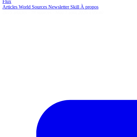
Flux
Articles
World
Sources
Newsletter
Skill
À propos
2675 articles
·
78 sources
·
MàJ 7 août 2026 à 05:40