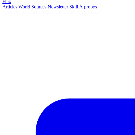
Flux
Articles
World
Sources
Newsletter
Skill
À propos
2628 articles
·
78 sources
·
MàJ 5 août 2026 à 06:27