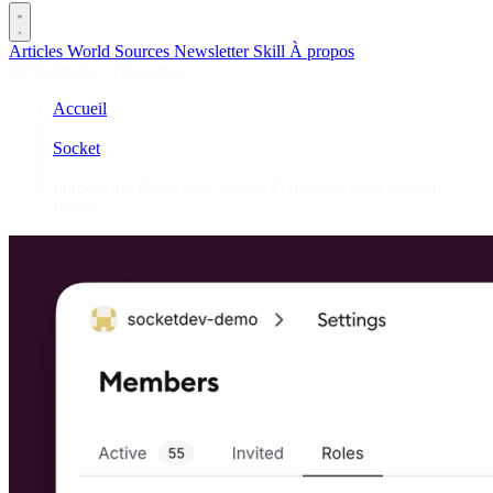
Articles
World
Sources
Newsletter
Skill
À propos
2675 articles
·
78 sources
Accueil
/
Socket
/
Introducing Repository Access Permissions and Custom
Roles