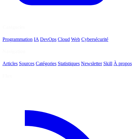
Catégories
Programmation
IA
DevOps
Cloud
Web
Cybersécurité
Navigation
Articles
Sources
Catégories
Statistiques
Newsletter
Skill
À propos
Flux