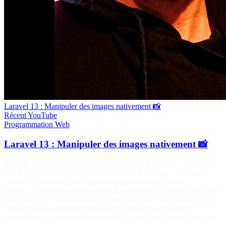
Laravel 13 : Manipuler des images nativement 📸
Récent
YouTube
Programmation
Web
Laravel 13 : Manipuler des images nativement 📸
Maîtrise Laravel sur https://laraveljutsu.com/ Laravel 13 introduit
une API native pour manipuler facilement les images. Dans cette
vidéo, je te montre deux méthodes particulièrement utiles : ✅
orient() : corrige automatiquement l'orientation des photos grâce aux
données EXIF (idéal pour les photos prises avec un smartphone). ✅
cover() : redimensionne et recadre une image pour obtenir
exactement les dimensions souhaitées, parfait pour les avatars et les