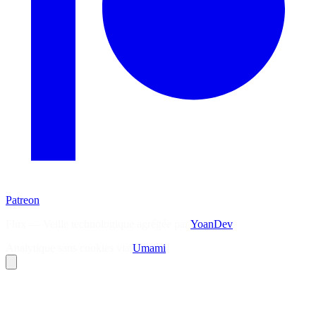
Patreon
Flux — Veille technologique agrégée par
YoanDev
Analytique sans cookies via
Umami