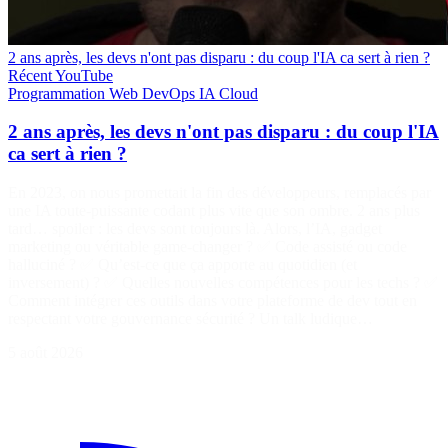
2 ans après, les devs n'ont pas disparu : du coup l'IA ca sert à rien ?
Récent
YouTube
Programmation
Web
DevOps
IA
Cloud
2 ans après, les devs n'ont pas disparu : du coup l'IA
ca sert à rien ?
En 2023, on nous promettait la fin des développeurs, remplacés par
une IA toute-puissante codant plus vite que son ombre. 2 ans plus
tard… spoiler : les devs sont toujours là. Alors, l’IA, gadget
marketing ou véritable game-changer ? ✅ Code assisté ou code
halluciné ? ✅ Qu’est-ce que ça apporte au quotidien (et
inversement) ? ✅ Quelles nouvelles compétences pour les techs ? ✅
Comment intégrer ces outils dans votre plateforme de dev tout en
respectant votre gouvernance sécurité ? Un talk ludique…
5 août 2026