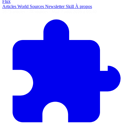
Flux
Articles
World
Sources
Newsletter
Skill
À propos
2675 articles
·
78 sources
·
MàJ 7 août 2026 à 05:40