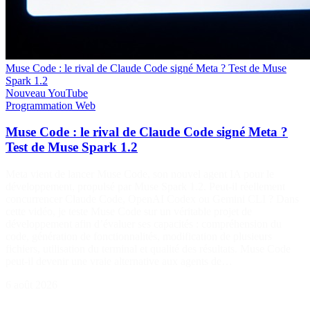
Muse Code : le rival de Claude Code signé Meta ? Test de Muse
Spark 1.2
Nouveau
YouTube
Programmation
Web
Muse Code : le rival de Claude Code signé Meta ?
Test de Muse Spark 1.2
Meta vient de lancer Muse Code, son nouvel agent IA pour le
développement, propulsé par Muse Spark 1.2. Peut-il réellement
concurrencer Claude Code, OpenAI Codex ou Gemini CLI ? Dans
cette vidéo, je teste Muse Code sur un véritable projet de
développement afin d’évaluer ses capacités : compréhension du
code, génération de fonctionnalités, modification de plusieurs
fichiers, utilisation du terminal et qualité des résultats. Muse Code
peut-il devenir une vraie alternative aux agents de…
6 août 2026