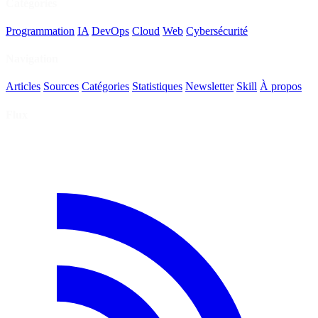
Catégories
Programmation
IA
DevOps
Cloud
Web
Cybersécurité
Navigation
Articles
Sources
Catégories
Statistiques
Newsletter
Skill
À propos
Flux