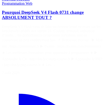
Programmation
Web
Pourquoi DeepSeek V4 Flash 0731 change
ABSOLUMENT TOUT ?
DeepSeek V4 Flash vient de faire un énorme bond en avant sur les
benchmarks dédiés aux agents IA. Coding, terminal, utilisation
d’outils… les performances progressent fortement, tout en
conservant un prix extrêmement bas. 📌 Retrouvez moi sur : ▶️ Mon
site : https://pentiminax.fr ▶️ Twitter : https://twitter.com/Pentiminax
★ Les meilleures formations pour apprendre à programmer ★ ▶️
Apprendre le C# : http://bit.ly/csharp-course-fr ▶️ Apprendre le PHP
: http://bit.ly/php-course-fr ★ Les…
7 août 2026