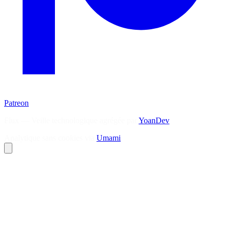
Patreon
Flux — Veille technologique agrégée par
YoanDev
Analytique sans cookies via
Umami