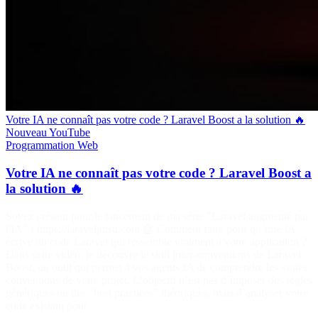
Votre IA ne connaît pas votre code ? Laravel Boost a la solution 🔥
Nouveau
YouTube
Programmation
Web
Votre IA ne connaît pas votre code ? Laravel Boost a
la solution 🔥
Soyez présent pour le lancement de ma série "Laravel augmenté par
l'IA" ! https://laraveljutsu.com 🤖 Comment faire pour qu’une IA
écrive du code Laravel qui ressemble vraiment à votre application ?
Dans cette vidéo, je découvre le skill infer-conventions de Laravel
Boost, un outil qui permet à vos agents IA de comprendre les vraies
conventions de votre projet. L’objectif n’est pas d’imposer des règles
génériques ou des "best practices" théoriques, mais d’analyser votre
code existant pour…