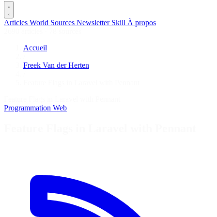
Articles
World
Sources
Newsletter
Skill
À propos
2690 articles
·
78 sources
Accueil
/
Freek Van der Herten
/
Feature Flags in Laravel with Pennant
Feature Flags in Laravel with Pennant
Programmation
Web
Feature Flags in Laravel with Pennant