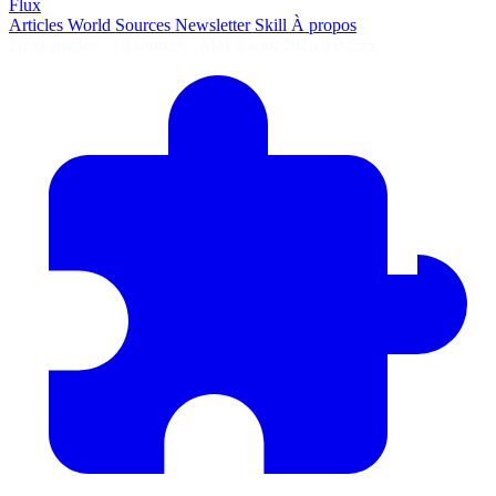
Flux
Articles
World
Sources
Newsletter
Skill
À propos
2690 articles
·
78 sources
·
MàJ 8 août 2026 à 04:55