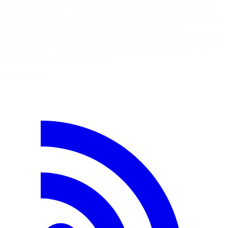
permet de créer des vidéos avec du code en s'appuyant sur React.
L'intérêt est double : on peut construire des animations de manière
précise, mais aussi automatiser la génération de vidéos puisque tout
repose sur des composants, des propriétés et des fichiers
manipulables par un script ou un agent IA. 00:00 Introduction 00:39
Installation 02:38 Première animation 13:56 Les séquences 15:27
Remotion Studio 16:40 Séries &…
7 août 2026