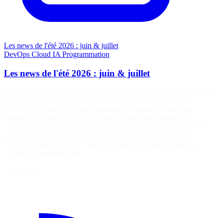
Les news de l'été 2026 : juin & juillet
DevOps
Cloud
IA
Programmation
Les news de l'été 2026 : juin & juillet
Ganapathy Kumar sur Unsplash Et nous voici déjà au milieu de l’été
et j’ai l’impression qu’il est interminable. Les canicules qui se
suivent ont eu raison de ma production d’articles sur mon blog.
Pourtant, j’ai des idées d’articles que je publierai sûrement à la
rentrée. Que s’est-il passé depuis le Breizhcamp ? J’ai pu assister à
la conférence Sunny Tech à Montpellier pour la première fois.
L’occasion était trop belle : Mon fils ainé effectuait son stage de
seconde à l’université de…
5 août 2026