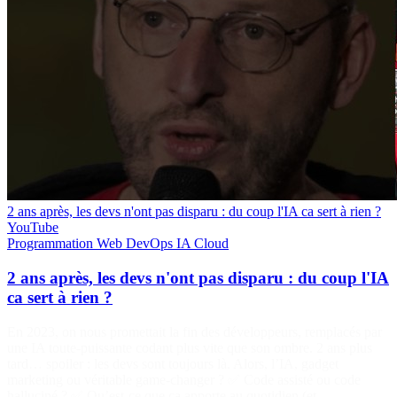
2 ans après, les devs n'ont pas disparu : du coup l'IA ca sert à rien ?
YouTube
Programmation
Web
DevOps
IA
Cloud
2 ans après, les devs n'ont pas disparu : du coup l'IA
ca sert à rien ?
En 2023, on nous promettait la fin des développeurs, remplacés par
une IA toute-puissante codant plus vite que son ombre. 2 ans plus
tard… spoiler : les devs sont toujours là. Alors, l’IA, gadget
marketing ou véritable game-changer ? ✅ Code assisté ou code
halluciné ? ✅ Qu’est-ce que ça apporte au quotidien (et