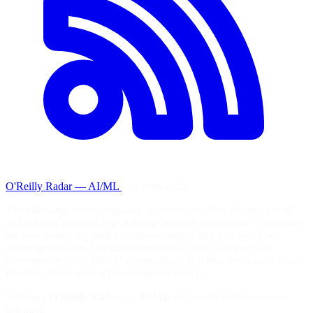
O'Reilly Radar — AI/ML
·
21 avril 2026
The following article originally appeared on “Dan Shapiro’s blog”
and is being reposted here with the author’s permission. Companies
are now producing dark factories—engines that turn specs into
shipping software. The implementations can be complex and
sometimes involve Mad Max metaphors. But they don’t have to be
like that. If you want a five-minute factory, […]
Soutenez
O'Reilly Radar — AI/ML
en consultant la ressource
originale