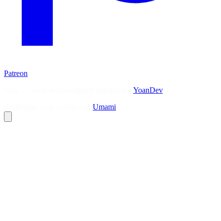
Patreon
Flux — Veille technologique agrégée par
YoanDev
Analytique sans cookies via
Umami