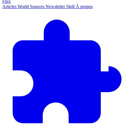
Flux
Articles
World
Sources
Newsletter
Skill
À propos
2701 articles
·
78 sources
·
MàJ 10 août 2026 à 05:25