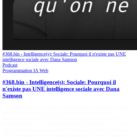
#368.bin - Intelligence(s): Sociale: Pourquoi il n'existe pas UNE
intelligence sociale avec Dana Samson
Podcast
Programmation
IA
Web
#368.bin - Intelligence(s): Sociale: Pourquoi il
n'existe pas UNE intelligence sociale avec Dana
Samson
"Pour beaucoup de personnes, l'intérêt d'une conversation, c'est de
découvrir des choses qu'on ne savait pas" Série spéciale
Intelligence(s) Cet été, IFTTD part en exploration. Sur les 52
derniers épisodes, on a parlé d'intelligence artificielle 38 fois. On
maîtrise plutôt bien la partie artificielle &mdash mais l'intelligence, la
vraie, l'originale, on n'en a presque jamais parlé. Alors le temps d'un