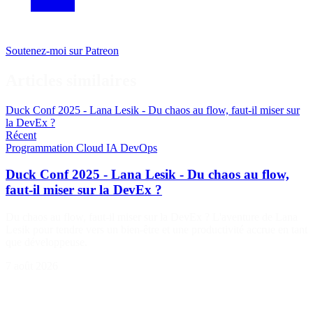
Soutenez-moi sur Patreon
Articles similaires
Duck Conf 2025 - Lana Lesik - Du chaos au flow, faut-il miser sur
la DevEx ?
Récent
Programmation
Cloud
IA
DevOps
Duck Conf 2025 - Lana Lesik - Du chaos au flow,
faut-il miser sur la DevEx ?
Du chaos au flow, faut-il miser sur la DevEx ? L'aventure de Lana
Lesik pour tendre vers un bien-être et une productivité accrue en tant
que développeuse.
7 août 2026