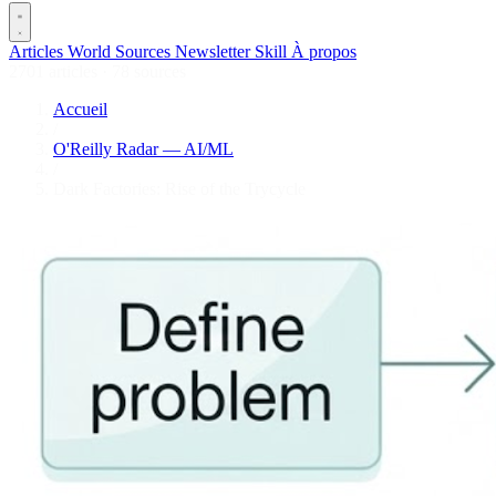
Articles
World
Sources
Newsletter
Skill
À propos
2701 articles
·
78 sources
Accueil
/
O'Reilly Radar — AI/ML
/
Dark Factories: Rise of the Trycycle