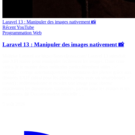
Laravel 13 : Manipuler des images nativement 📸
Récent
YouTube
Programmation
Web
Laravel 13 : Manipuler des images nativement 📸
Maîtrise Laravel sur https://laraveljutsu.com/ Laravel 13 introduit
une API native pour manipuler facilement les images. Dans cette
vidéo, je te montre deux méthodes particulièrement utiles : ✅
orient() : corrige automatiquement l'orientation des photos grâce aux
données EXIF (idéal pour les photos prises avec un smartphone). ✅
cover() : redimensionne et recadre une image pour obtenir
exactement les dimensions souhaitées, parfait pour les avatars et les
miniatures. 📖 Documentation officielle :…
5 août 2026