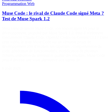
Programmation
Web
Muse Code : le rival de Claude Code signé Meta ?
Test de Muse Spark 1.2
Meta vient de lancer Muse Code, son nouvel agent IA pour le
développement, propulsé par Muse Spark 1.2. Peut-il réellement
concurrencer Claude Code, OpenAI Codex ou Gemini CLI ? Dans
cette vidéo, je teste Muse Code sur un véritable projet de
développement afin d’évaluer ses capacités : compréhension du
code, génération de fonctionnalités, modification de plusieurs
fichiers, utilisation du terminal et qualité des résultats. Muse Code
peut-il devenir une vraie alternative aux agents de…
6 août 2026