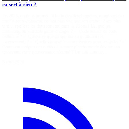
ca sert à rien ?
En 2023, on nous promettait la fin des développeurs, remplacés par
une IA toute-puissante codant plus vite que son ombre. 2 ans plus
tard… spoiler : les devs sont toujours là. Alors, l’IA, gadget
marketing ou véritable game-changer ? ✅ Code assisté ou code
halluciné ? ✅ Qu’est-ce que ça apporte au quotidien (et
inversement) ? ✅ Quelles nouvelles compétences pour les techs ? ✅
Comment intégrer ces outils dans votre plateforme de dev tout en
respectant votre gouvernance sécurité ? Un talk ludique…
5 août 2026