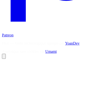
Patreon
Flux — Veille technologique agrégée par
YoanDev
Analytique sans cookies via
Umami