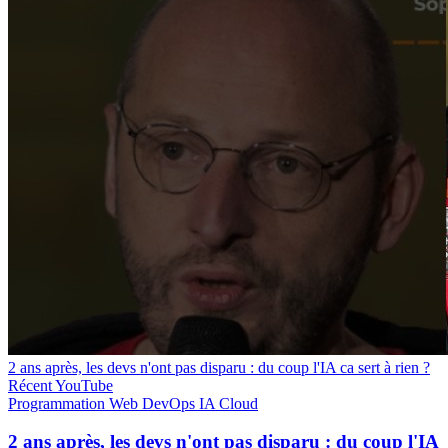
2 ans après, les devs n'ont pas disparu : du coup l'IA ca sert à rien ?
Récent
YouTube
Programmation
Web
DevOps
IA
Cloud
2 ans après, les devs n'ont pas disparu : du coup l'IA