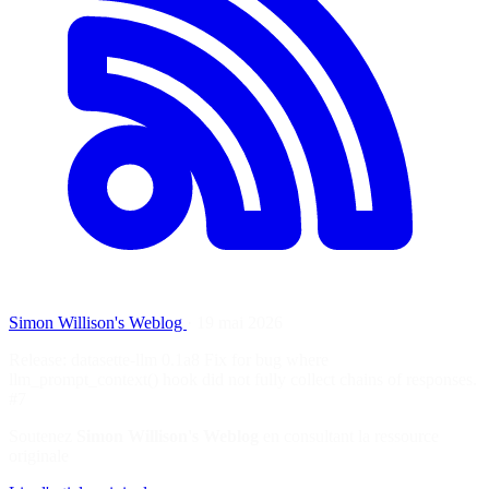
Simon Willison's Weblog
·
19 mai 2026
Release: datasette-llm 0.1a8 Fix for bug where
llm_prompt_context() hook did not fully collect chains of responses.
#7
Soutenez
Simon Willison's Weblog
en consultant la ressource
originale