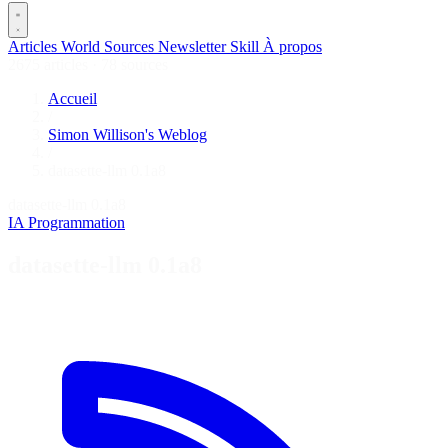
Articles
World
Sources
Newsletter
Skill
À propos
2675 articles
·
78 sources
Accueil
/
Simon Willison's Weblog
/
datasette-llm 0.1a8
datasette-llm 0.1a8
IA
Programmation
datasette-llm 0.1a8