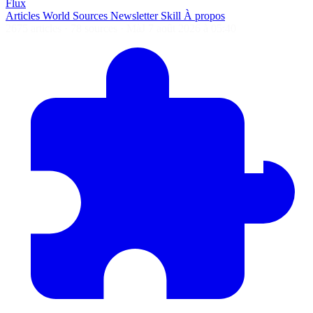
Flux
Articles
World
Sources
Newsletter
Skill
À propos
2675 articles
·
78 sources
·
MàJ 7 août 2026 à 05:40