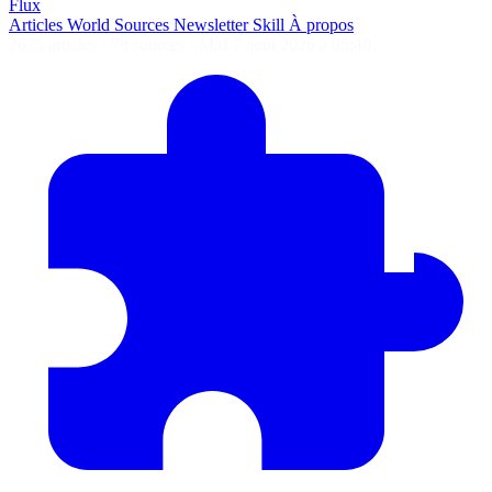
Flux
Articles
World
Sources
Newsletter
Skill
À propos
2675 articles
·
78 sources
·
MàJ 7 août 2026 à 05:40