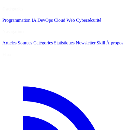
Catégories
Programmation
IA
DevOps
Cloud
Web
Cybersécurité
Navigation
Articles
Sources
Catégories
Statistiques
Newsletter
Skill
À propos
Flux