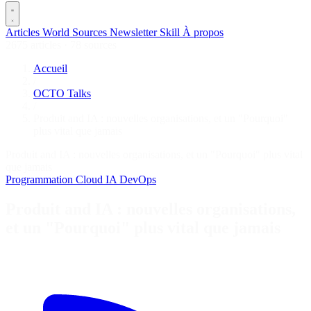
Articles
World
Sources
Newsletter
Skill
À propos
2675 articles
·
78 sources
Accueil
/
OCTO Talks
/
Produit and IA : nouvelles organisations, et un "Pourquoi"
plus vital que jamais
Produit and IA : nouvelles organisations, et un "Pourquoi" plus vital
que jamais
Programmation
Cloud
IA
DevOps
Produit and IA : nouvelles organisations,
et un "Pourquoi" plus vital que jamais