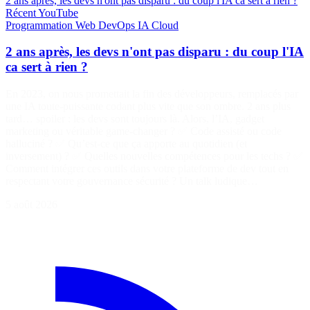
2 ans après, les devs n'ont pas disparu : du coup l'IA ca sert à rien ?
Récent
YouTube
Programmation
Web
DevOps
IA
Cloud
2 ans après, les devs n'ont pas disparu : du coup l'IA
ca sert à rien ?
En 2023, on nous promettait la fin des développeurs, remplacés par
une IA toute-puissante codant plus vite que son ombre. 2 ans plus
tard… spoiler : les devs sont toujours là. Alors, l’IA, gadget
marketing ou véritable game-changer ? ✅ Code assisté ou code
halluciné ? ✅ Qu’est-ce que ça apporte au quotidien (et
inversement) ? ✅ Quelles nouvelles compétences pour les techs ? ✅
Comment intégrer ces outils dans votre plateforme de dev tout en
respectant votre gouvernance sécurité ? Un talk ludique…
5 août 2026