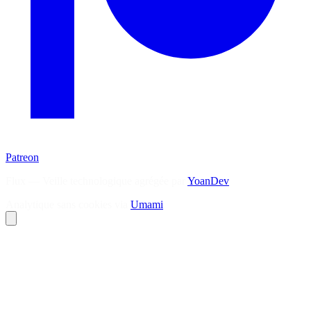
Patreon
Flux — Veille technologique agrégée par
YoanDev
Analytique sans cookies via
Umami