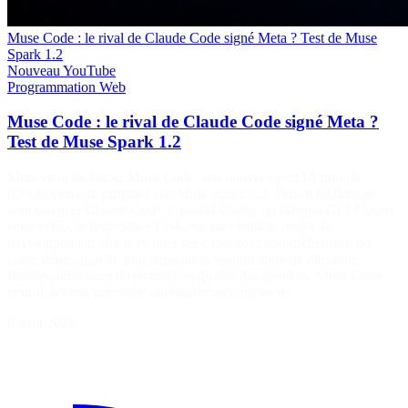
Muse Code : le rival de Claude Code signé Meta ? Test de Muse
Spark 1.2
Nouveau
YouTube
Programmation
Web
Muse Code : le rival de Claude Code signé Meta ?
Test de Muse Spark 1.2
Meta vient de lancer Muse Code, son nouvel agent IA pour le
développement, propulsé par Muse Spark 1.2. Peut-il réellement
concurrencer Claude Code, OpenAI Codex ou Gemini CLI ? Dans
cette vidéo, je teste Muse Code sur un véritable projet de
développement afin d’évaluer ses capacités : compréhension du
code, génération de fonctionnalités, modification de plusieurs
fichiers, utilisation du terminal et qualité des résultats. Muse Code
peut-il devenir une vraie alternative aux agents de…
6 août 2026