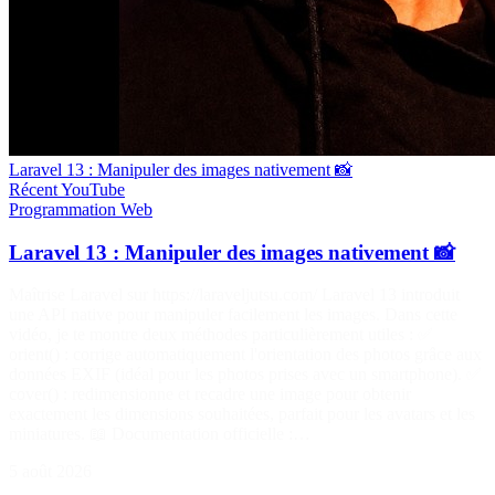
Laravel 13 : Manipuler des images nativement 📸
Récent
YouTube
Programmation
Web
Laravel 13 : Manipuler des images nativement 📸
Maîtrise Laravel sur https://laraveljutsu.com/ Laravel 13 introduit
une API native pour manipuler facilement les images. Dans cette
vidéo, je te montre deux méthodes particulièrement utiles : ✅
orient() : corrige automatiquement l'orientation des photos grâce aux
données EXIF (idéal pour les photos prises avec un smartphone). ✅
cover() : redimensionne et recadre une image pour obtenir
exactement les dimensions souhaitées, parfait pour les avatars et les
miniatures. 📖 Documentation officielle :…
5 août 2026