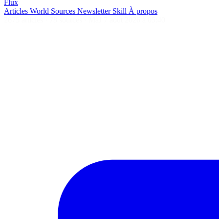
Flux
Articles
World
Sources
Newsletter
Skill
À propos
2675 articles
·
78 sources
·
MàJ 7 août 2026 à 05:40