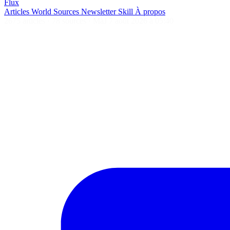
Flux
Articles
World
Sources
Newsletter
Skill
À propos
2675 articles
·
78 sources
·
MàJ 7 août 2026 à 05:40