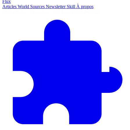
Flux
Articles
World
Sources
Newsletter
Skill
À propos
2645 articles
·
78 sources
·
MàJ 6 août 2026 à 06:29