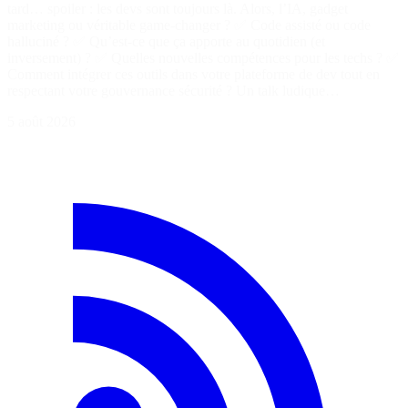
tard… spoiler : les devs sont toujours là. Alors, l’IA, gadget
marketing ou véritable game-changer ? ✅ Code assisté ou code
halluciné ? ✅ Qu’est-ce que ça apporte au quotidien (et
inversement) ? ✅ Quelles nouvelles compétences pour les techs ? ✅
Comment intégrer ces outils dans votre plateforme de dev tout en
respectant votre gouvernance sécurité ? Un talk ludique…
5 août 2026