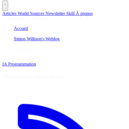
Articles
World
Sources
Newsletter
Skill
À propos
2645 articles
·
78 sources
Accueil
/
Simon Willison's Weblog
/
Beats now have notes
Beats now have notes
IA
Programmation
Beats now have notes