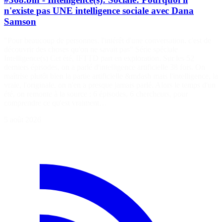
n'existe pas UNE intelligence sociale avec Dana
Samson
"Pour beaucoup de personnes, l'intérêt d'une conversation, c'est de
découvrir des choses qu'on ne savait pas" Série spéciale
Intelligence(s) Cet été, IFTTD part en exploration. Sur les 52
derniers épisodes, on a parlé d'intelligence artificielle 38 fois. On
maîtrise plutôt bien la partie artificielle &mdash mais l'intelligence, la
vraie, l'originale, on n'en a presque jamais parlé. Alors le temps d'un
été, on remonte à la source : 6 épisodes, 6 chercheurs, pour
comprendre ce qu'est vraiment…
5 août 2026