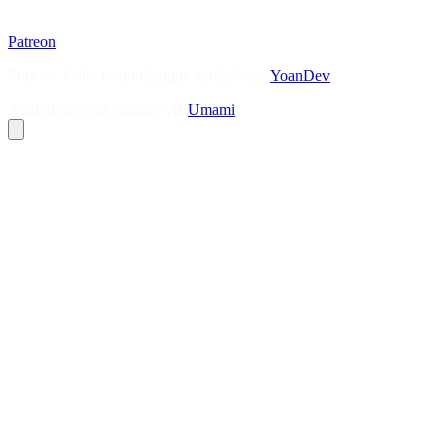
Patreon
Flux — Veille technologique agrégée par
YoanDev
Analytique sans cookies via
Umami