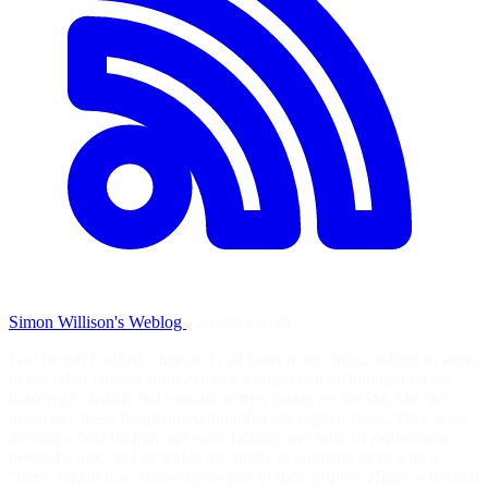
Simon Willison's Weblog
·
23 mars 2026
Last month I added a feature I call beats to this blog, pulling in some
of my other content from external sources and including it on the
homepage, search and various archive pages on the site. On any
given day these frequently outnumber my regular posts. They were
looking a little bit thin and were lacking any form of explanation
beyond a link, so I've added the ability to annotate them with a
"note" which now shows up as part of their display. Here's what that