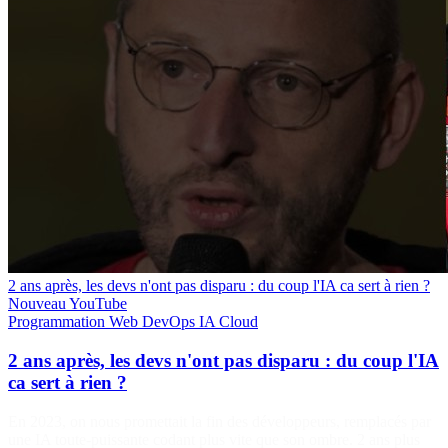
2 ans après, les devs n'ont pas disparu : du coup l'IA ca sert à rien ?
Nouveau
YouTube
Programmation
Web
DevOps
IA
Cloud
2 ans après, les devs n'ont pas disparu : du coup l'IA
ca sert à rien ?
En 2023, on nous promettait la fin des développeurs, remplacés par
une IA toute-puissante codant plus vite que son ombre. 2 ans plus