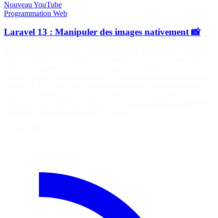
Nouveau
YouTube
Programmation
Web
Laravel 13 : Manipuler des images nativement 📸
Maîtrise Laravel sur https://laraveljutsu.com/ Laravel 13 introduit
une API native pour manipuler facilement les images. Dans cette
vidéo, je te montre deux méthodes particulièrement utiles : ✅
orient() : corrige automatiquement l'orientation des photos grâce aux
données EXIF (idéal pour les photos prises avec un smartphone). ✅
cover() : redimensionne et recadre une image pour obtenir
exactement les dimensions souhaitées, parfait pour les avatars et les
miniatures. 📖 Documentation officielle :…
5 août 2026