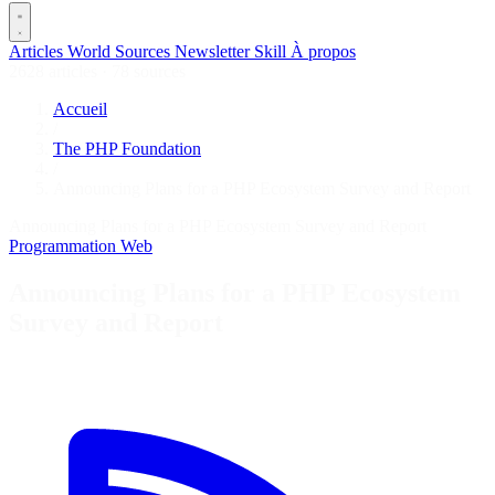
Articles
World
Sources
Newsletter
Skill
À propos
2628 articles
·
78 sources
Accueil
/
The PHP Foundation
/
Announcing Plans for a PHP Ecosystem Survey and Report
Announcing Plans for a PHP Ecosystem Survey and Report
Programmation
Web
Announcing Plans for a PHP Ecosystem
Survey and Report