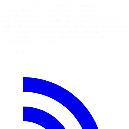
"Pour beaucoup de personnes, l'intérêt d'une conversation, c'est de
découvrir des choses qu'on ne savait pas" Série spéciale
Intelligence(s) Cet été, IFTTD part en exploration. Sur les 52
derniers épisodes, on a parlé d'intelligence artificielle 38 fois. On
maîtrise plutôt bien la partie artificielle &mdash mais l'intelligence, la
vraie, l'originale, on n'en a presque jamais parlé. Alors le temps d'un
été, on remonte à la source : 6 épisodes, 6 chercheurs, pour
comprendre ce qu'est vraiment…
5 août 2026