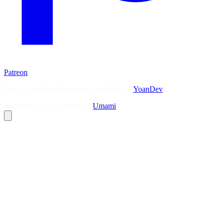
Patreon
Flux — Veille technologique agrégée par
YoanDev
Analytique sans cookies via
Umami