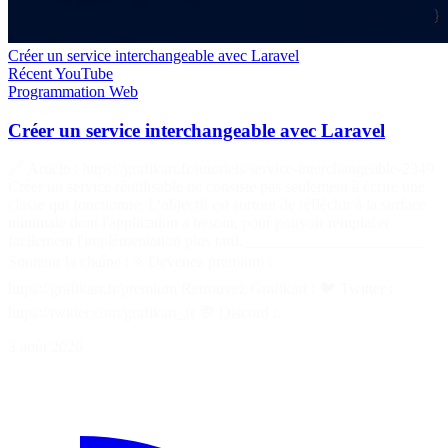
Créer un service interchangeable avec Laravel
Récent
YouTube
Programmation
Web
Créer un service interchangeable avec Laravel
🔗 Article : https://grafikart.fr/tutoriels/service-interchangeable-2349
Créer un service réutilisable ne consiste pas seulement à écrire une
classe qui fonctionne. L'objectif est surtout de réfléchir à la surface
minimale dont l'application a besoin, pour pouvoir remplacer
facilement l'implémentation plus tard. ______________________
Soutenir la chaîne : ⭐ Devenez premium :
https://grafikart.fr/premium Retrouvez Grafikart : 🐦 Twitter :
https://twitter.com/grafikart_fr 💬 Discord :…
3 août 2026