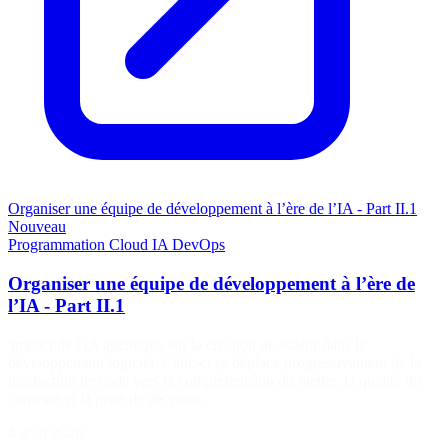
Organiser une équipe de développement à l’ère de l’IA - Part II.1
Nouveau
Programmation
Cloud
IA
DevOps
Organiser une équipe de développement à l’ère de
l’IA - Part II.1
'impact de l'IA agentique sur la création de valeur dans le
développement logiciel. Celle-ci se déplace progressivement de la
production de code vers la compréhension du métier, la qualité du
contexte et la prise de décision.
4 août 2026