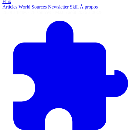
Flux
Articles
World
Sources
Newsletter
Skill
À propos
2628 articles
·
78 sources
·
MàJ 5 août 2026 à 06:28