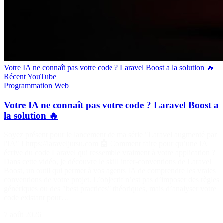
Votre IA ne connaît pas votre code ? Laravel Boost a la solution 🔥
Récent
YouTube
Programmation
Web
Votre IA ne connaît pas votre code ? Laravel Boost a
la solution 🔥
Soyez présent pour le lancement de ma série "Laravel augmenté par
l'IA" ! https://laraveljutsu.com 🤖 Comment faire pour qu’une IA
écrive du code Laravel qui ressemble vraiment à votre application ?
Dans cette vidéo, je découvre le skill infer-conventions de Laravel
Boost, un outil qui permet à vos agents IA de comprendre les vraies
conventions de votre projet. L’objectif n’est pas d’imposer des règles
génériques ou des "best practices" théoriques, mais d’analyser votre
code existant pour…
7 août 2026