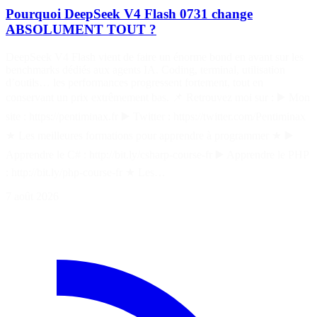
Pourquoi DeepSeek V4 Flash 0731 change
ABSOLUMENT TOUT ?
DeepSeek V4 Flash vient de faire un énorme bond en avant sur les
benchmarks dédiés aux agents IA. Coding, terminal, utilisation
d’outils… les performances progressent fortement, tout en
conservant un prix extrêmement bas. 📌 Retrouvez moi sur : ▶️ Mon
site : https://pentiminax.fr ▶️ Twitter : https://twitter.com/Pentiminax
★ Les meilleures formations pour apprendre à programmer ★ ▶️
Apprendre le C# : http://bit.ly/csharp-course-fr ▶️ Apprendre le PHP
: http://bit.ly/php-course-fr ★ Les…
7 août 2026