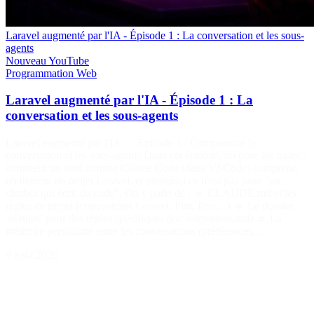
Laravel augmenté par l'IA - Épisode 1 : La conversation et les sous-
agents
Nouveau
YouTube
Programmation
Web
Laravel augmenté par l'IA - Épisode 1 : La
conversation et les sous-agents
Laravel augmenté par l'IA — Épisode 1 : Comprendre la
conversation et les sous-agents Dans cet épisode, on pose les bases :
comment un outil comme Claude Code (dans VSCode) comprend
réellement un projet Laravel, et pourquoi ce n'est pas juste "un
chatbot qui écrit du code". On y parle de : 🔹 CLAUDE.md et les
règles de projet (conventions Laravel, Pint, Pest…) 🔹 Le dossier
.ai/rules/ pour des règles spécifiques (ex: migrations.md) 🔹 La
mémoire persistante entre les conversations (préférences,…
9 août 2026