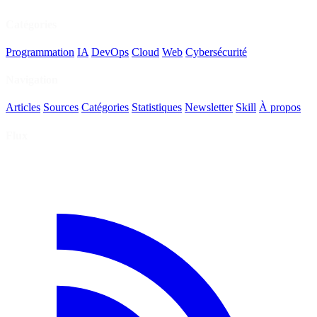
Catégories
Programmation
IA
DevOps
Cloud
Web
Cybersécurité
Navigation
Articles
Sources
Catégories
Statistiques
Newsletter
Skill
À propos
Flux