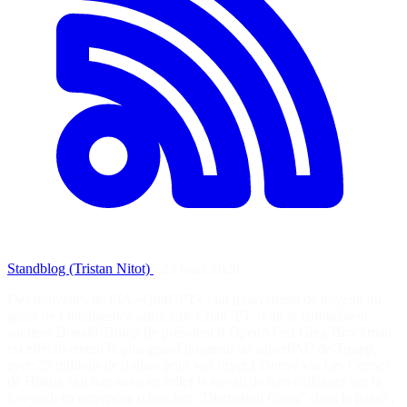
Standblog (Tristan Nitot)
·
29 mars 2026
Des nouvelles de l’IA «QuitGPT» : un mouvement de boycott du
géant de l’intelligence artificielle ChatGPT, dont le cofondateur
soutient Donald Trump (le président d’OpenAI est Greg Brockman
est effectivement le plus grand donateur au superPAC de Trump,
avec 25 millions de dollars pour son foyer.) Trouvé via Les Cerises
de Hiatus, qui met aussi en relief le travail de mes collègues sur la
low-tech en entreprise (cherchez “Disruption Game” dans la page) ;