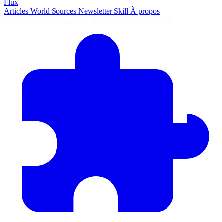
Flux
Articles
World
Sources
Newsletter
Skill
À propos
2701 articles
·
78 sources
·
MàJ 10 août 2026 à 05:25