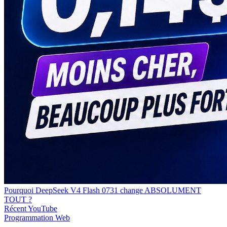
Pourquoi DeepSeek V4 Flash 0731 change ABSOLUMENT
TOUT ?
Récent
YouTube
Programmation
Web