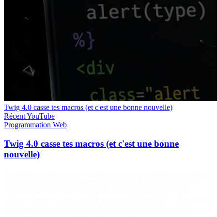
Twig 4.0 casse tes macros (et c'est une bonne nouvelle)
Récent
YouTube
Programmation
Web
Twig 4.0 casse tes macros (et c'est une bonne
nouvelle)
Twig 4.0 change complètement le fonctionnement des macros : fini
les arguments silencieusement optionnels et les fautes de frappe
avalées sans erreur. Dans ce Short, on voit les 4 changements
majeurs du nouveau système de macros de Twig 4.0 : ✅ Arguments
requis par défaut (comme en PHP) ✅ Arguments variadiques
explicites avec ... ✅ Parenthèses obligatoires pour appeler une