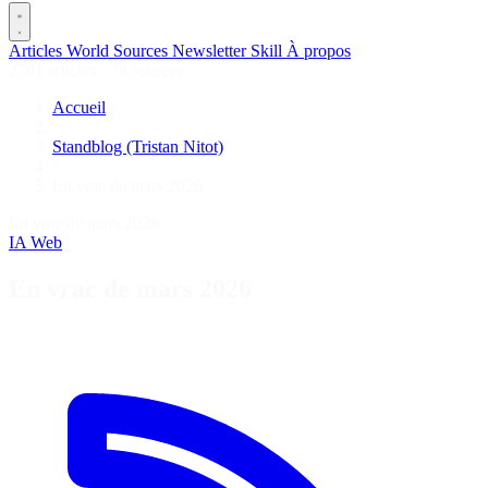
Articles
World
Sources
Newsletter
Skill
À propos
2701 articles
·
78 sources
Accueil
/
Standblog (Tristan Nitot)
/
En vrac de mars 2026
En vrac de mars 2026
IA
Web
En vrac de mars 2026