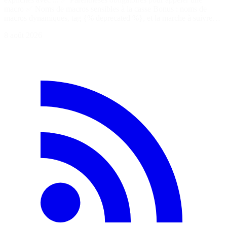
macro ✅ Noms de macros sensibles à la casse Bonus : noms de
macros dynamiques, tag {% deprecated %}, et la marche à suivre…
8 août 2026