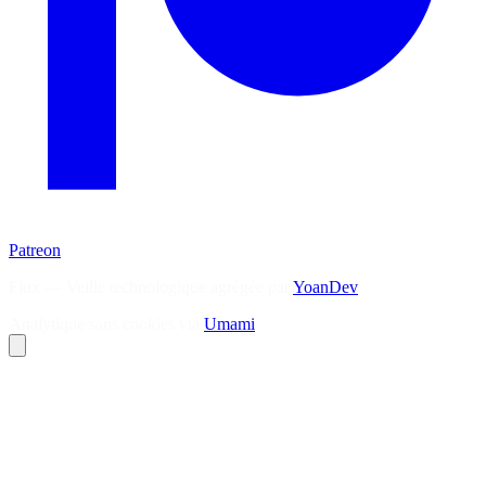
Patreon
Flux — Veille technologique agrégée par
YoanDev
Analytique sans cookies via
Umami