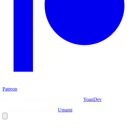
Patreon
Flux — Veille technologique agrégée par
YoanDev
Analytique sans cookies via
Umami