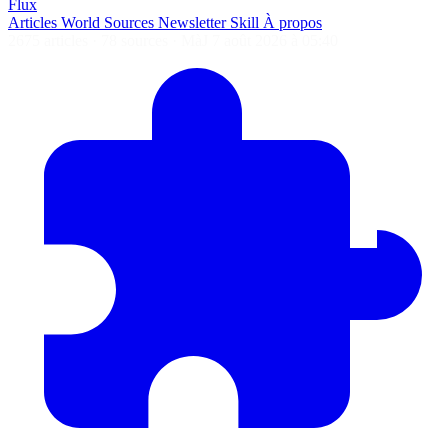
Flux
Articles
World
Sources
Newsletter
Skill
À propos
2675 articles
·
78 sources
·
MàJ 7 août 2026 à 05:40