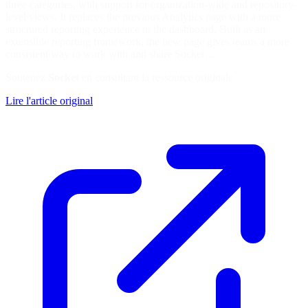
three categories, with support for organization-wide and repository-
level views. It replaces the previous Analytics page with a more
structured reporting experience in the dashboard. Built as an
extensible reporting framework, the new page gives teams a more
consistent way to work with and share Socket…
Soutenez
Socket
en consultant la ressource originale
Lire l'article original