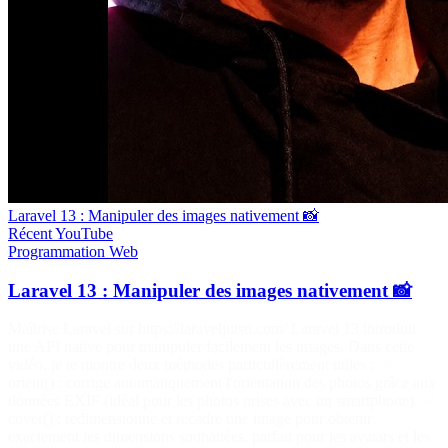
Laravel 13 : Manipuler des images nativement 📸
Récent
YouTube
Programmation
Web
Laravel 13 : Manipuler des images nativement 📸
Maîtrise Laravel sur https://laraveljutsu.com/ Laravel 13 introduit
une API native pour manipuler facilement les images. Dans cette
vidéo, je te montre deux méthodes particulièrement utiles : ✅
orient() : corrige automatiquement l'orientation des photos grâce aux
données EXIF (idéal pour les photos prises avec un smartphone). ✅
cover() : redimensionne et recadre une image pour obtenir
exactement les dimensions souhaitées, parfait pour les avatars et les