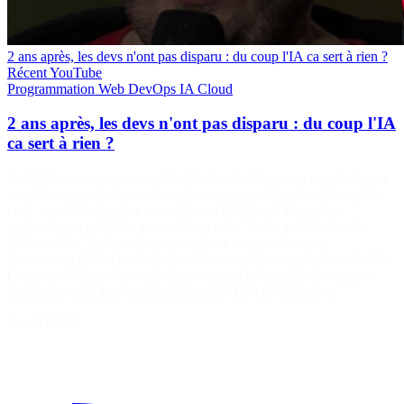
2 ans après, les devs n'ont pas disparu : du coup l'IA ca sert à rien ?
Récent
YouTube
Programmation
Web
DevOps
IA
Cloud
2 ans après, les devs n'ont pas disparu : du coup l'IA
ca sert à rien ?
En 2023, on nous promettait la fin des développeurs, remplacés par
une IA toute-puissante codant plus vite que son ombre. 2 ans plus
tard… spoiler : les devs sont toujours là. Alors, l’IA, gadget
marketing ou véritable game-changer ? ✅ Code assisté ou code
halluciné ? ✅ Qu’est-ce que ça apporte au quotidien (et
inversement) ? ✅ Quelles nouvelles compétences pour les techs ? ✅
Comment intégrer ces outils dans votre plateforme de dev tout en
respectant votre gouvernance sécurité ? Un talk ludique…
5 août 2026