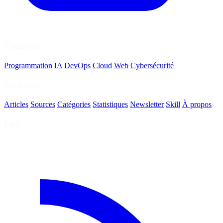
Catégories
Programmation
IA
DevOps
Cloud
Web
Cybersécurité
Navigation
Articles
Sources
Catégories
Statistiques
Newsletter
Skill
À propos
Flux