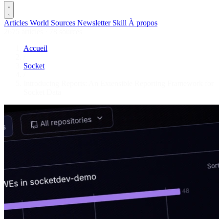
Articles
World
Sources
Newsletter
Skill
À propos
2675 articles
·
78 sources
Accueil
/
Socket
/
Introducing Reports: An Extensible Reporting Framework for
Socket Data