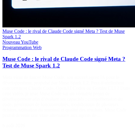
Muse Code : le rival de Claude Code signé Meta ? Test de Muse
Spark 1.2
Nouveau
YouTube
Programmation
Web
Muse Code : le rival de Claude Code signé Meta ?
Test de Muse Spark 1.2
Meta vient de lancer Muse Code, son nouvel agent IA pour le
développement, propulsé par Muse Spark 1.2. Peut-il réellement
concurrencer Claude Code, OpenAI Codex ou Gemini CLI ? Dans
cette vidéo, je teste Muse Code sur un véritable projet de
développement afin d’évaluer ses capacités : compréhension du
code, génération de fonctionnalités, modification de plusieurs
fichiers, utilisation du terminal et qualité des résultats. Muse Code
peut-il devenir une vraie alternative aux agents de…
6 août 2026