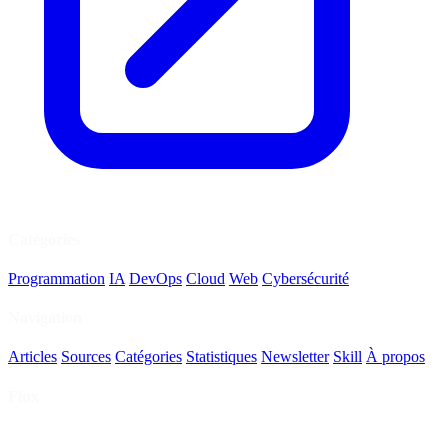
Catégories
Programmation
IA
DevOps
Cloud
Web
Cybersécurité
Navigation
Articles
Sources
Catégories
Statistiques
Newsletter
Skill
À propos
Flux