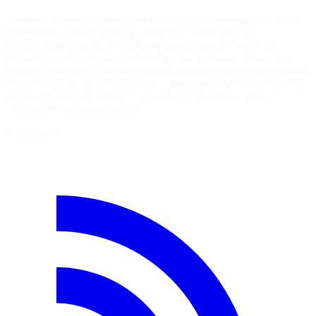
"Pour beaucoup de personnes, l'intérêt d'une conversation, c'est de
découvrir des choses qu'on ne savait pas" Série spéciale
Intelligence(s) Cet été, IFTTD part en exploration. Sur les 52
derniers épisodes, on a parlé d'intelligence artificielle 38 fois. On
maîtrise plutôt bien la partie artificielle &mdash mais l'intelligence, la
vraie, l'originale, on n'en a presque jamais parlé. Alors le temps d'un
été, on remonte à la source : 6 épisodes, 6 chercheurs, pour
comprendre ce qu'est vraiment…
5 août 2026