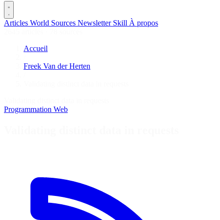
Articles
World
Sources
Newsletter
Skill
À propos
2645 articles
·
78 sources
Accueil
/
Freek Van der Herten
/
Validating distinct data in requests
Validating distinct data in requests
Programmation
Web
Validating distinct data in requests