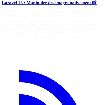
Laravel 13 : Manipuler des images nativement 📸
Maîtrise Laravel sur https://laraveljutsu.com/ Laravel 13 introduit
une API native pour manipuler facilement les images. Dans cette
vidéo, je te montre deux méthodes particulièrement utiles : ✅
orient() : corrige automatiquement l'orientation des photos grâce aux
données EXIF (idéal pour les photos prises avec un smartphone). ✅
cover() : redimensionne et recadre une image pour obtenir
exactement les dimensions souhaitées, parfait pour les avatars et les
miniatures. 📖 Documentation officielle :…
5 août 2026