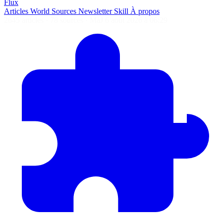
Flux
Articles
World
Sources
Newsletter
Skill
À propos
2645 articles
·
78 sources
·
MàJ 6 août 2026 à 06:29