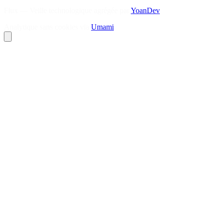
Flux — Veille technologique agrégée par
YoanDev
Analytique sans cookies via
Umami