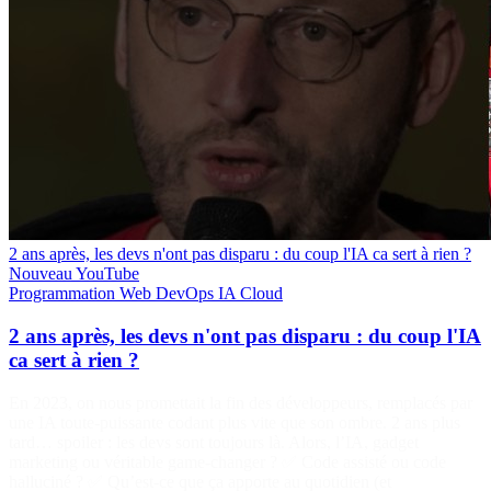
2 ans après, les devs n'ont pas disparu : du coup l'IA ca sert à rien ?
Nouveau
YouTube
Programmation
Web
DevOps
IA
Cloud
2 ans après, les devs n'ont pas disparu : du coup l'IA
ca sert à rien ?
En 2023, on nous promettait la fin des développeurs, remplacés par
une IA toute-puissante codant plus vite que son ombre. 2 ans plus
tard… spoiler : les devs sont toujours là. Alors, l’IA, gadget
marketing ou véritable game-changer ? ✅ Code assisté ou code
halluciné ? ✅ Qu’est-ce que ça apporte au quotidien (et