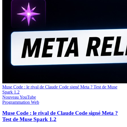
Muse Code : le rival de Claude Code signé Meta ? Test de Muse
Spark 1.2
Nouveau
YouTube
Programmation
Web
Muse Code : le rival de Claude Code signé Meta ?
Test de Muse Spark 1.2