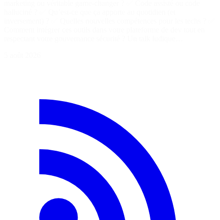
marketing ou véritable game-changer ? ✅ Code assisté ou code
halluciné ? ✅ Qu’est-ce que ça apporte au quotidien (et
inversement) ? ✅ Quelles nouvelles compétences pour les techs ? ✅
Comment intégrer ces outils dans votre plateforme de dev tout en
respectant votre gouvernance sécurité ? Un talk ludique…
5 août 2026