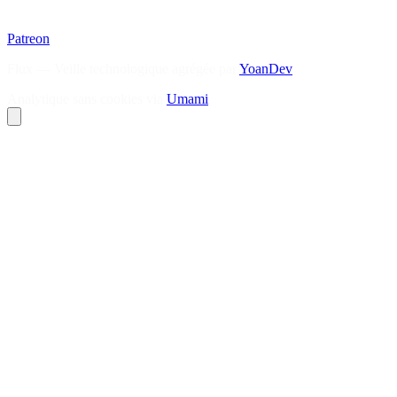
Patreon
Flux — Veille technologique agrégée par
YoanDev
Analytique sans cookies via
Umami