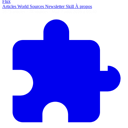
Flux
Articles
World
Sources
Newsletter
Skill
À propos
2675 articles
·
78 sources
·
MàJ 7 août 2026 à 05:40