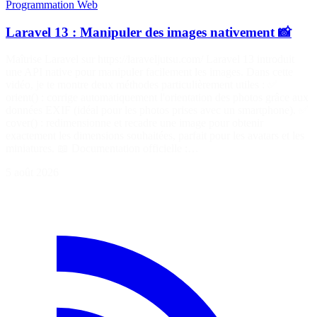
Programmation
Web
Laravel 13 : Manipuler des images nativement 📸
Maîtrise Laravel sur https://laraveljutsu.com/ Laravel 13 introduit
une API native pour manipuler facilement les images. Dans cette
vidéo, je te montre deux méthodes particulièrement utiles : ✅
orient() : corrige automatiquement l'orientation des photos grâce aux
données EXIF (idéal pour les photos prises avec un smartphone). ✅
cover() : redimensionne et recadre une image pour obtenir
exactement les dimensions souhaitées, parfait pour les avatars et les
miniatures. 📖 Documentation officielle :…
5 août 2026