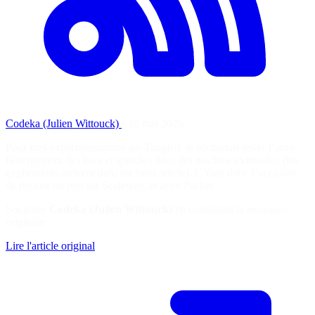
Codeka (Julien Wittouck)
·
10 mai 2026
Pour mes expérimentations sur Tangled, je souhaitais tester l’auto-
hébergement des knot et spindles dans des machines virtuelles (les
explications arrivent dans un futur article). C’était donc l’occasion
de rejouer un peu sur Scaleway, et avec Packer.
Soutenez
Codeka (Julien Wittouck)
en consultant la ressource
originale
Lire l'article original