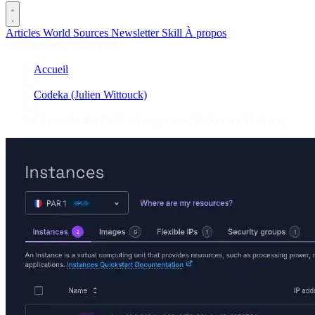
Articles
World
Sources
Newsletter
Skill
À propos
2675 articles
·
78 sources
Accueil
/
Codeka (Julien Wittouck)
/
Construire des Golden Images avec Packer sur Scaleway