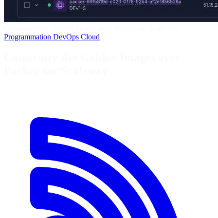
Construire des Golden Images avec Packer sur Scaleway
Programmation
DevOps
Cloud
Construire des Golden Images avec
Packer sur Scaleway