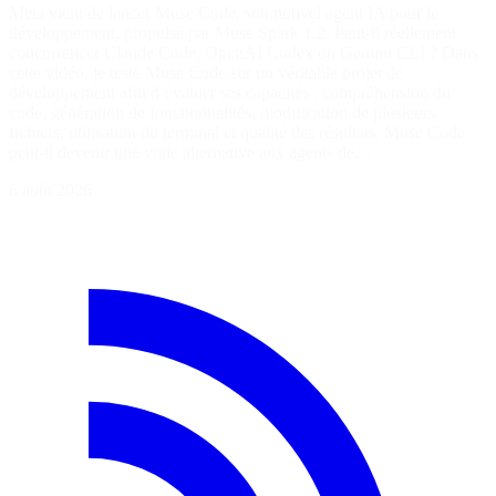
Meta vient de lancer Muse Code, son nouvel agent IA pour le
développement, propulsé par Muse Spark 1.2. Peut-il réellement
concurrencer Claude Code, OpenAI Codex ou Gemini CLI ? Dans
cette vidéo, je teste Muse Code sur un véritable projet de
développement afin d’évaluer ses capacités : compréhension du
code, génération de fonctionnalités, modification de plusieurs
fichiers, utilisation du terminal et qualité des résultats. Muse Code
peut-il devenir une vraie alternative aux agents de…
6 août 2026