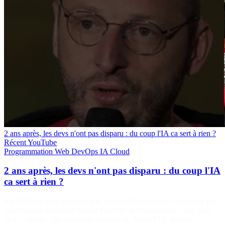
2 ans après, les devs n'ont pas disparu : du coup l'IA ca sert à rien ?
Récent
YouTube
Programmation
Web
DevOps
IA
Cloud
2 ans après, les devs n'ont pas disparu : du coup l'IA
ca sert à rien ?
En 2023, on nous promettait la fin des développeurs, remplacés par
une IA toute-puissante codant plus vite que son ombre. 2 ans plus
tard… spoiler : les devs sont toujours là. Alors, l’IA, gadget