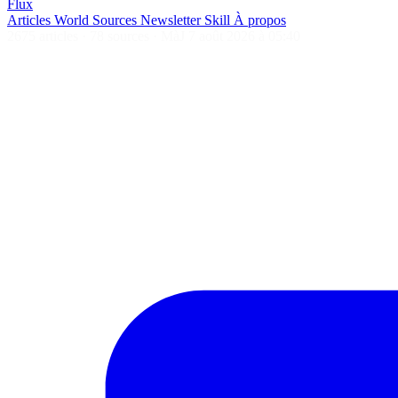
Flux
Articles
World
Sources
Newsletter
Skill
À propos
2675 articles
·
78 sources
·
MàJ 7 août 2026 à 05:40