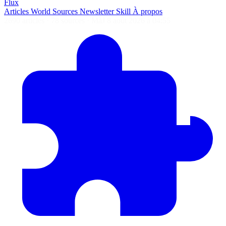
Flux
Articles
World
Sources
Newsletter
Skill
À propos
2690 articles
·
78 sources
·
MàJ 8 août 2026 à 04:55