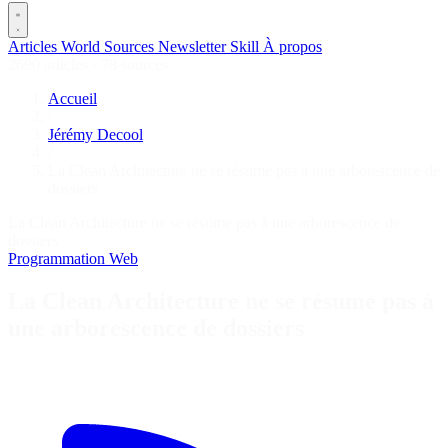
Articles
World
Sources
Newsletter
Skill
À propos
2690 articles
·
78 sources
Accueil
/
Jérémy Decool
/
La Clean Architecture ne se résume pas à une arborescence de
dossiers
La Clean Architecture ne se résume pas à une arborescence de
dossiers
Programmation
Web
La Clean Architecture ne se résume pas à
une arborescence de dossiers