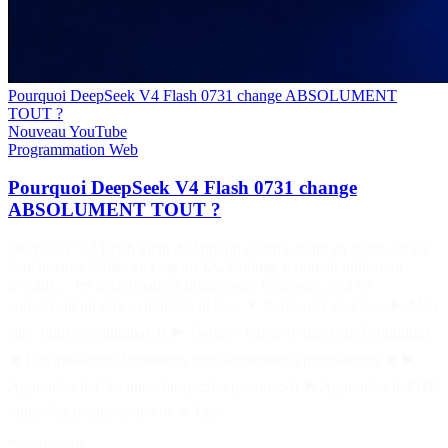
Pourquoi DeepSeek V4 Flash 0731 change ABSOLUMENT
TOUT ?
Nouveau
YouTube
Programmation
Web
Pourquoi DeepSeek V4 Flash 0731 change
ABSOLUMENT TOUT ?
DeepSeek V4 Flash vient de faire un énorme bond en avant sur les
benchmarks dédiés aux agents IA. Coding, terminal, utilisation
d’outils… les performances progressent fortement, tout en
conservant un prix extrêmement bas. 📌 Retrouvez moi sur : ▶️ Mon
site : https://pentiminax.fr ▶️ Twitter : https://twitter.com/Pentiminax
★ Les meilleures formations pour apprendre à programmer ★ ▶️
Apprendre le C# : http://bit.ly/csharp-course-fr ▶️ Apprendre le PHP
: http://bit.ly/php-course-fr ★ Les…
7 août 2026