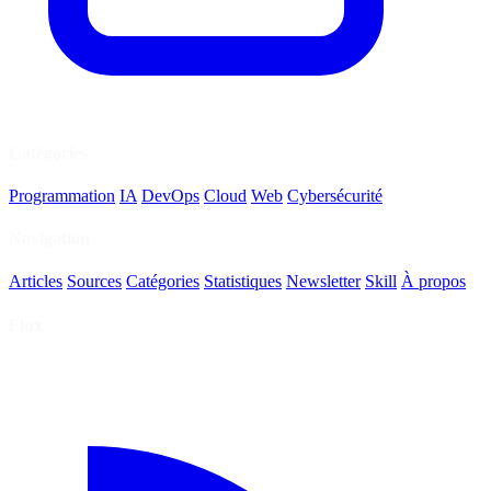
Catégories
Programmation
IA
DevOps
Cloud
Web
Cybersécurité
Navigation
Articles
Sources
Catégories
Statistiques
Newsletter
Skill
À propos
Flux