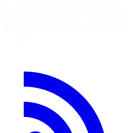
l'IA" ! https://laraveljutsu.com 🤖 Comment faire pour qu’une IA
écrive du code Laravel qui ressemble vraiment à votre application ?
Dans cette vidéo, je découvre le skill infer-conventions de Laravel
Boost, un outil qui permet à vos agents IA de comprendre les vraies
conventions de votre projet. L’objectif n’est pas d’imposer des règles
génériques ou des "best practices" théoriques, mais d’analyser votre
code existant pour…
7 août 2026