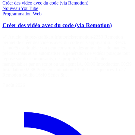
Créer des vidéo avec du code (via Remotion)
Nouveau
YouTube
Programmation
Web
Créer des vidéo avec du code (via Remotion)
🔗 Article : https://grafikart.fr/tutoriels/remotion-2350 Remotion
permet de créer des vidéos avec du code en s'appuyant sur React.
L'intérêt est double : on peut construire des animations de manière
précise, mais aussi automatiser la génération de vidéos puisque tout
repose sur des composants, des propriétés et des fichiers
manipulables par un script ou un agent IA. 00:00 Introduction 00:39
Installation 02:38 Première animation 13:56 Les séquences 15:27
Remotion Studio 16:40 Séries &…
7 août 2026