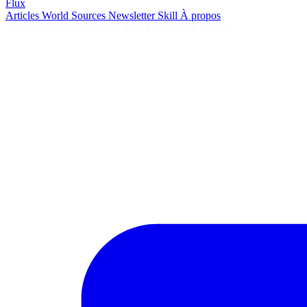
Flux
Articles
World
Sources
Newsletter
Skill
À propos
2645 articles
·
78 sources
·
MàJ 6 août 2026 à 06:29