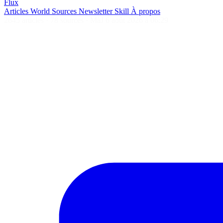
Flux
Articles
World
Sources
Newsletter
Skill
À propos
2645 articles
·
78 sources
·
MàJ 6 août 2026 à 06:29