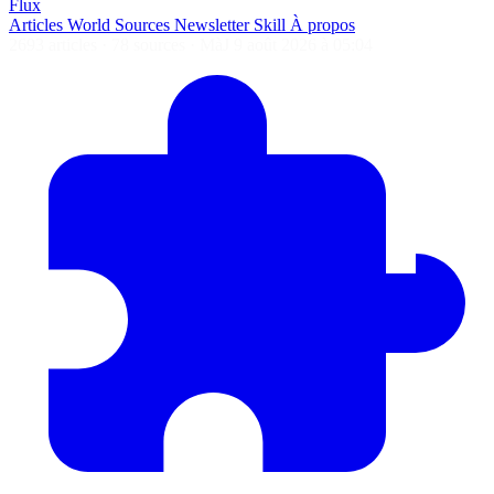
Flux
Articles
World
Sources
Newsletter
Skill
À propos
2693 articles
·
78 sources
·
MàJ 9 août 2026 à 05:04