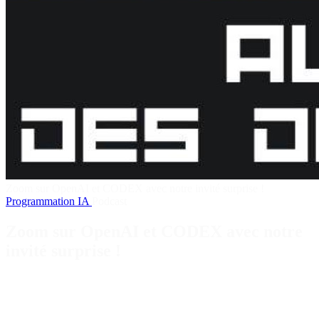
Zoom sur OpenAI et CODEX avec notre invité surprise !
Programmation
IA
Podcast
Zoom sur OpenAI et CODEX avec notre
invité surprise !