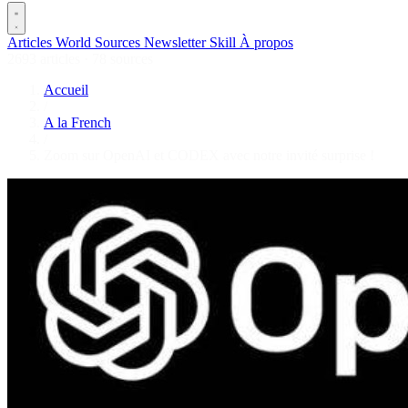
Articles
World
Sources
Newsletter
Skill
À propos
2693 articles
·
78 sources
Accueil
/
A la French
/
Zoom sur OpenAI et CODEX avec notre invité surprise !