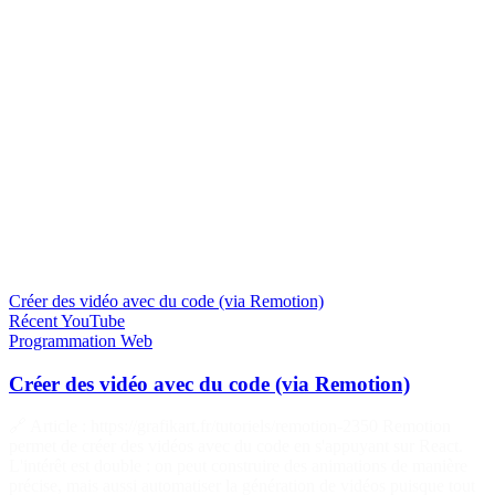
Créer des vidéo avec du code (via Remotion)
Récent
YouTube
Programmation
Web
Créer des vidéo avec du code (via Remotion)
🔗 Article : https://grafikart.fr/tutoriels/remotion-2350 Remotion
permet de créer des vidéos avec du code en s'appuyant sur React.
L'intérêt est double : on peut construire des animations de manière
précise, mais aussi automatiser la génération de vidéos puisque tout