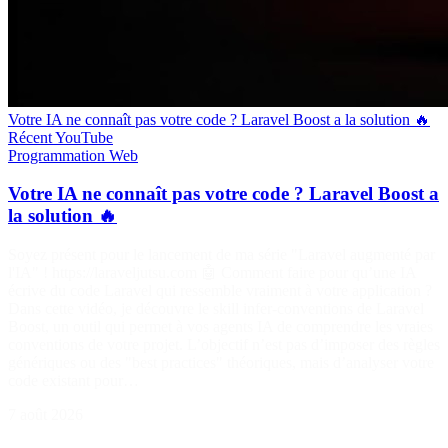
Votre IA ne connaît pas votre code ? Laravel Boost a la solution 🔥
Récent
YouTube
Programmation
Web
Votre IA ne connaît pas votre code ? Laravel Boost a
la solution 🔥
Soyez présent pour le lancement de ma série "Laravel augmenté par
l'IA" ! https://laraveljutsu.com 🤖 Comment faire pour qu’une IA
écrive du code Laravel qui ressemble vraiment à votre application ?
Dans cette vidéo, je découvre le skill infer-conventions de Laravel
Boost, un outil qui permet à vos agents IA de comprendre les vraies
conventions de votre projet. L’objectif n’est pas d’imposer des règles
génériques ou des "best practices" théoriques, mais d’analyser votre
code existant pour…
7 août 2026