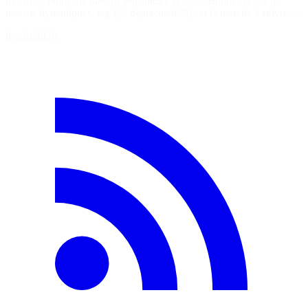
macro ✅ Noms de macros sensibles à la casse Bonus : noms de
macros dynamiques, tag {% deprecated %}, et la marche à suivre…
8 août 2026