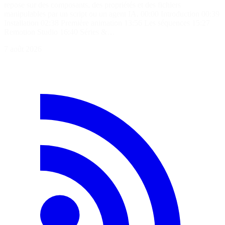
repose sur des composants, des propriétés et des fichiers
manipulables par un script ou un agent IA. 00:00 Introduction 00:39
Installation 02:38 Première animation 13:56 Les séquences 15:27
Remotion Studio 16:40 Séries &…
7 août 2026