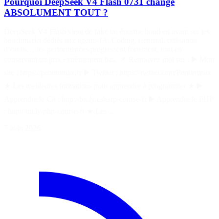
Pourquoi DeepSeek V4 Flash 0731 change
ABSOLUMENT TOUT ?
DeepSeek V4 Flash vient de faire un énorme bond en avant sur les
benchmarks dédiés aux agents IA. Coding, terminal, utilisation
d’outils… les performances progressent fortement, tout en
conservant un prix extrêmement bas. 📌 Retrouvez moi sur : ▶️ Mon
site : https://pentiminax.fr ▶️ Twitter : https://twitter.com/Pentiminax
★ Les meilleures formations pour apprendre à programmer ★ ▶️
Apprendre le C# : http://bit.ly/csharp-course-fr ▶️ Apprendre le PHP
: http://bit.ly/php-course-fr ★ Les…
7 août 2026