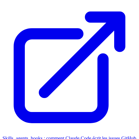
Skills, agents, hooks : comment Claude Code écrit les issues GitHub