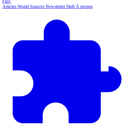
Flux
Articles
World
Sources
Newsletter
Skill
À propos
2690 articles
·
78 sources
·
MàJ 8 août 2026 à 04:55