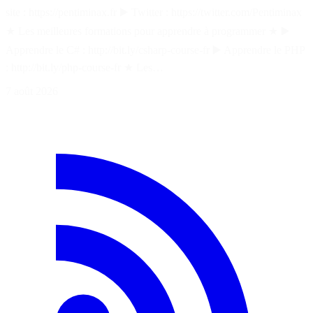
site : https://pentiminax.fr ▶️ Twitter : https://twitter.com/Pentiminax
★ Les meilleures formations pour apprendre à programmer ★ ▶️
Apprendre le C# : http://bit.ly/csharp-course-fr ▶️ Apprendre le PHP
: http://bit.ly/php-course-fr ★ Les…
7 août 2026