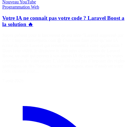
Nouveau
YouTube
Programmation
Web
Votre IA ne connaît pas votre code ? Laravel Boost a
la solution 🔥
Soyez présent pour le lancement de ma série "Laravel augmenté par
l'IA" ! https://laraveljutsu.com 🤖 Comment faire pour qu’une IA
écrive du code Laravel qui ressemble vraiment à votre application ?
Dans cette vidéo, je découvre le skill infer-conventions de Laravel
Boost, un outil qui permet à vos agents IA de comprendre les vraies
conventions de votre projet. L’objectif n’est pas d’imposer des règles
génériques ou des "best practices" théoriques, mais d’analyser votre
code existant pour…
7 août 2026