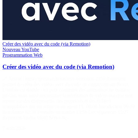
Créer des vidéo avec du code (via Remotion)
Nouveau
YouTube
Programmation
Web
Créer des vidéo avec du code (via Remotion)
🔗 Article : https://grafikart.fr/tutoriels/remotion-2350 Remotion
permet de créer des vidéos avec du code en s'appuyant sur React.
L'intérêt est double : on peut construire des animations de manière
précise, mais aussi automatiser la génération de vidéos puisque tout
repose sur des composants, des propriétés et des fichiers
manipulables par un script ou un agent IA. 00:00 Introduction 00:39
Installation 02:38 Première animation 13:56 Les séquences 15:27
Remotion Studio 16:40 Séries &…
7 août 2026