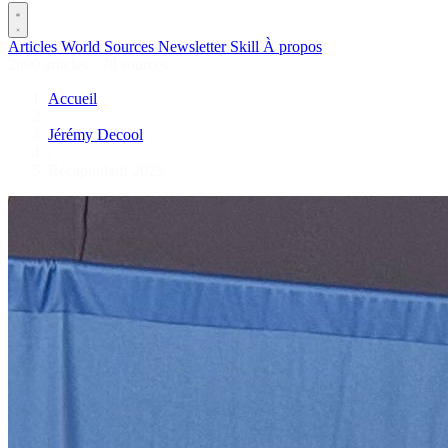
Articles
World
Sources
Newsletter
Skill
À propos
2690 articles
·
78 sources
Accueil
/
Jérémy Decool
/
Récapitulatif 2025