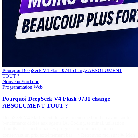
Pourquoi DeepSeek V4 Flash 0731 change ABSOLUMENT
TOUT ?
Nouveau
YouTube
Programmation
Web
Pourquoi DeepSeek V4 Flash 0731 change
ABSOLUMENT TOUT ?
DeepSeek V4 Flash vient de faire un énorme bond en avant sur les
benchmarks dédiés aux agents IA. Coding, terminal, utilisation
d’outils… les performances progressent fortement, tout en
conservant un prix extrêmement bas. 📌 Retrouvez moi sur : ▶️ Mon