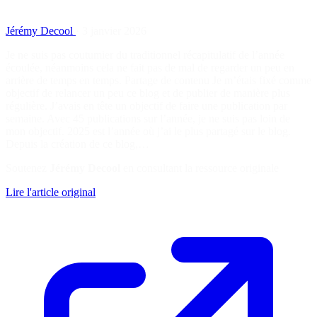
Jérémy Decool
·
3 janvier 2026
Je ne suis pas coutumier du traditionnel récapitulatif de l’année
écoulée, néanmoins cela ne fait pas de mal de regarder un peu en
arrière de temps en temps. Partage de contenu Je m’étais fixé comme
objectif de relancer un peu ce blog et de publier de manière plus
régulière. J’avais en tête un objectif de faire une publication par
semaine. Avec 45 publications sur l’année, je ne suis pas loin de
mon objectif. 2025 est l’année où j’ai le plus partagé sur le blog.
Depuis la création de ce blog,…
Soutenez
Jérémy Decool
en consultant la ressource originale
Lire l'article original