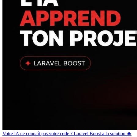
Votre IA ne connaît pas votre code ? Laravel Boost a la solution 🔥