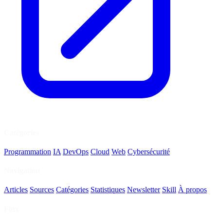
Catégories
Programmation
IA
DevOps
Cloud
Web
Cybersécurité
Navigation
Articles
Sources
Catégories
Statistiques
Newsletter
Skill
À propos
Flux