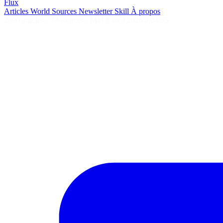
Flux
Articles
World
Sources
Newsletter
Skill
À propos
2690 articles
·
78 sources
·
MàJ 8 août 2026 à 04:55