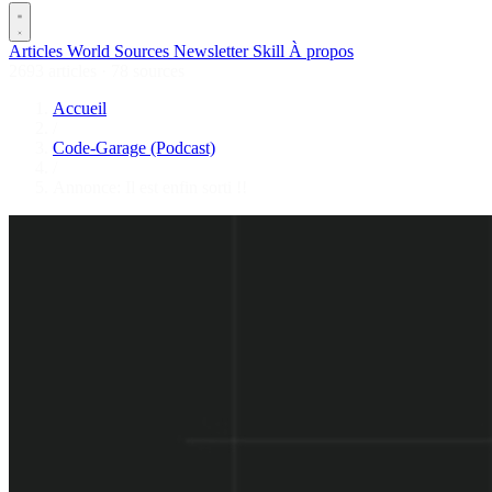
Articles
World
Sources
Newsletter
Skill
À propos
2693 articles
·
78 sources
Accueil
/
Code-Garage (Podcast)
/
Annonce: Il est enfin sorti !!