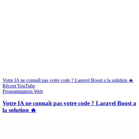
Votre IA ne connaît pas votre code ? Laravel Boost a la solution 🔥
Récent
YouTube
Programmation
Web
Votre IA ne connaît pas votre code ? Laravel Boost a
la solution 🔥
Soyez présent pour le lancement de ma série "Laravel augmenté par
l'IA" ! https://laraveljutsu.com 🤖 Comment faire pour qu’une IA
écrive du code Laravel qui ressemble vraiment à votre application ?
Dans cette vidéo, je découvre le skill infer-conventions de Laravel