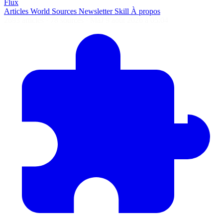
Flux
Articles
World
Sources
Newsletter
Skill
À propos
2693 articles
·
78 sources
·
MàJ 9 août 2026 à 05:04