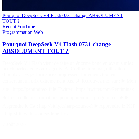
Pourquoi DeepSeek V4 Flash 0731 change ABSOLUMENT
TOUT ?
Récent
YouTube
Programmation
Web
Pourquoi DeepSeek V4 Flash 0731 change
ABSOLUMENT TOUT ?
DeepSeek V4 Flash vient de faire un énorme bond en avant sur les
benchmarks dédiés aux agents IA. Coding, terminal, utilisation
d’outils… les performances progressent fortement, tout en
conservant un prix extrêmement bas. 📌 Retrouvez moi sur : ▶️ Mon
site : https://pentiminax.fr ▶️ Twitter : https://twitter.com/Pentiminax
★ Les meilleures formations pour apprendre à programmer ★ ▶️
Apprendre le C# : http://bit.ly/csharp-course-fr ▶️ Apprendre le PHP
: http://bit.ly/php-course-fr ★ Les…
7 août 2026