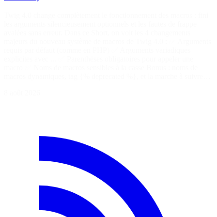
Twig 4.0 change complètement le fonctionnement des macros : fini
les arguments silencieusement optionnels et les fautes de frappe
avalées sans erreur. Dans ce Short, on voit les 4 changements
majeurs du nouveau système de macros de Twig 4.0 : ✅ Arguments
requis par défaut (comme en PHP) ✅ Arguments variadiques
explicites avec ... ✅ Parenthèses obligatoires pour appeler une
macro ✅ Noms de macros sensibles à la casse Bonus : noms de
macros dynamiques, tag {% deprecated %}, et la marche à suivre…
8 août 2026