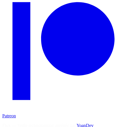
Patreon
Flux — Veille technologique agrégée par
YoanDev