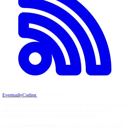
EventuallyCoding
·
9 mars 2026
L'IA accélère le code. Mais le gain de temps n'a de valeur que si on
sait quoi en faire. Et si on explorait les vrais impacts de la
productivité sur les devs, les startups et les freelances.
Soutenez
EventuallyCoding
en consultant la ressource originale