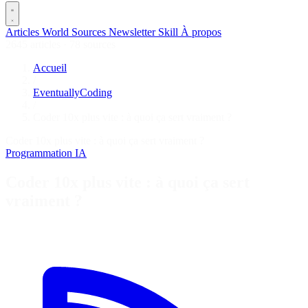
Articles
World
Sources
Newsletter
Skill
À propos
2645 articles
·
78 sources
Accueil
/
EventuallyCoding
/
Coder 10x plus vite : à quoi ça sert vraiment ?
Coder 10x plus vite : à quoi ça sert vraiment ?
Programmation
IA
Coder 10x plus vite : à quoi ça sert
vraiment ?