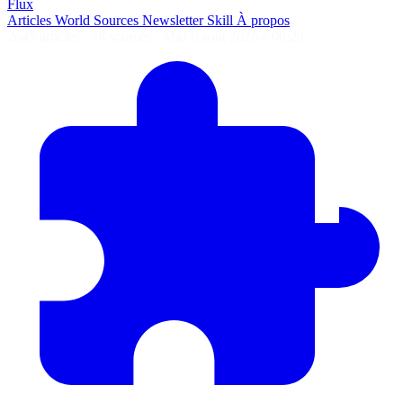
Flux
Articles
World
Sources
Newsletter
Skill
À propos
2645 articles
·
78 sources
·
MàJ 6 août 2026 à 06:29