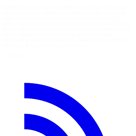
Maîtrise Laravel sur https://laraveljutsu.com/ Laravel 13 introduit
une API native pour manipuler facilement les images. Dans cette
vidéo, je te montre deux méthodes particulièrement utiles : ✅
orient() : corrige automatiquement l'orientation des photos grâce aux
données EXIF (idéal pour les photos prises avec un smartphone). ✅
cover() : redimensionne et recadre une image pour obtenir
exactement les dimensions souhaitées, parfait pour les avatars et les
miniatures. 📖 Documentation officielle :…
5 août 2026