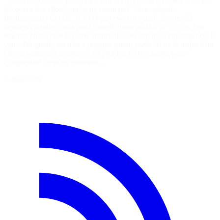
"Pour beaucoup de personnes, l'intérêt d'une conversation, c'est de
découvrir des choses qu'on ne savait pas" Série spéciale
Intelligence(s) Cet été, IFTTD part en exploration. Sur les 52
derniers épisodes, on a parlé d'intelligence artificielle 38 fois. On
maîtrise plutôt bien la partie artificielle &mdash mais l'intelligence, la
vraie, l'originale, on n'en a presque jamais parlé. Alors le temps d'un
été, on remonte à la source : 6 épisodes, 6 chercheurs, pour
comprendre ce qu'est vraiment…
5 août 2026