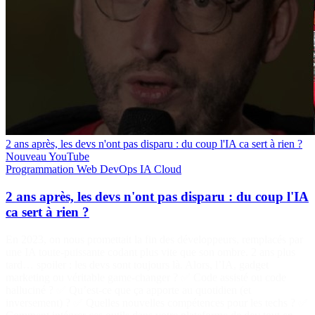
2 ans après, les devs n'ont pas disparu : du coup l'IA ca sert à rien ?
Nouveau
YouTube
Programmation
Web
DevOps
IA
Cloud
2 ans après, les devs n'ont pas disparu : du coup l'IA
ca sert à rien ?
En 2023, on nous promettait la fin des développeurs, remplacés par
une IA toute-puissante codant plus vite que son ombre. 2 ans plus
tard… spoiler : les devs sont toujours là. Alors, l’IA, gadget
marketing ou véritable game-changer ? ✅ Code assisté ou code
halluciné ? ✅ Qu’est-ce que ça apporte au quotidien (et
inversement) ? ✅ Quelles nouvelles compétences pour les techs ? ✅