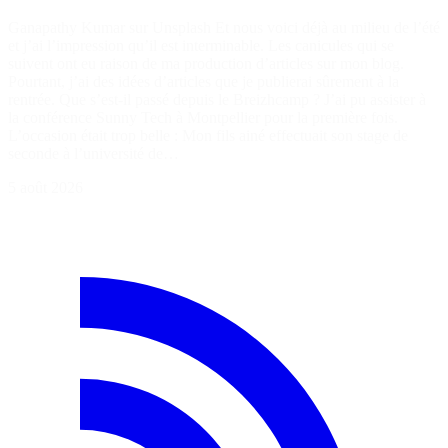
Ganapathy Kumar sur Unsplash Et nous voici déjà au milieu de l’été
et j’ai l’impression qu’il est interminable. Les canicules qui se
suivent ont eu raison de ma production d’articles sur mon blog.
Pourtant, j’ai des idées d’articles que je publierai sûrement à la
rentrée. Que s’est-il passé depuis le Breizhcamp ? J’ai pu assister à
la conférence Sunny Tech à Montpellier pour la première fois.
L’occasion était trop belle : Mon fils ainé effectuait son stage de
seconde à l’université de…
5 août 2026