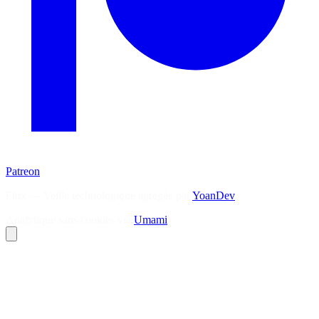
Patreon
Flux — Veille technologique agrégée par
YoanDev
Analytique sans cookies via
Umami