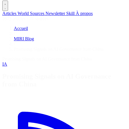
Articles
World
Sources
Newsletter
Skill
À propos
2675 articles
·
78 sources
Accueil
/
MIRI Blog
/
Promising Signals on AI Governance from China
Promising Signals on AI Governance from China
IA
Promising Signals on AI Governance
from China