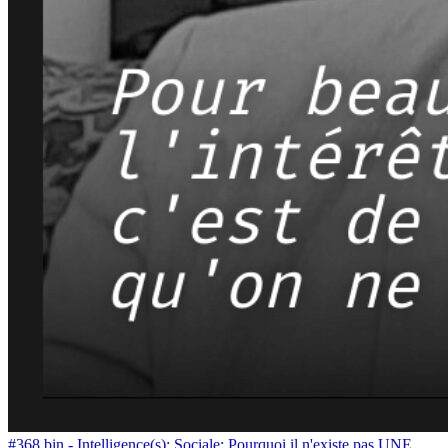
#368.bin - Intelligence(s): Sociale: Pourquoi il n'existe pas UNE