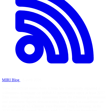
MIRI Blog
·
6 avril 2026
View the official memo here. China has consistently signaled a
willingness to engage on global AI governance since at least 2017.
This memo compiles key statements from the Chinese government
and prominent figures demonstrating their desire to coordinate on
the problem of AI. Chinese Vice Premier Ding Xuexiang, at the
2025 World Economic Forum, said: […] The post Promising