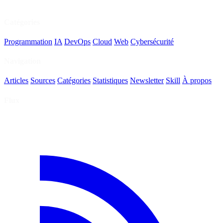
Catégories
Programmation
IA
DevOps
Cloud
Web
Cybersécurité
Navigation
Articles
Sources
Catégories
Statistiques
Newsletter
Skill
À propos
Flux