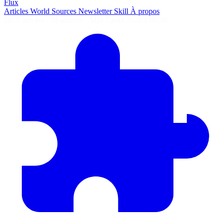
Flux
Articles
World
Sources
Newsletter
Skill
À propos
2675 articles
·
78 sources
·
MàJ 7 août 2026 à 05:40