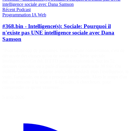
intelligence sociale avec Dana Samson
Récent
Podcast
Programmation
IA
Web
#368.bin - Intelligence(s): Sociale: Pourquoi il
n'existe pas UNE intelligence sociale avec Dana
Samson
"Pour beaucoup de personnes, l'intérêt d'une conversation, c'est de
découvrir des choses qu'on ne savait pas" Série spéciale
Intelligence(s) Cet été, IFTTD part en exploration. Sur les 52
derniers épisodes, on a parlé d'intelligence artificielle 38 fois. On
maîtrise plutôt bien la partie artificielle &mdash mais l'intelligence, la
vraie, l'originale, on n'en a presque jamais parlé. Alors le temps d'un
été, on remonte à la source : 6 épisodes, 6 chercheurs, pour
comprendre ce qu'est vraiment…
5 août 2026