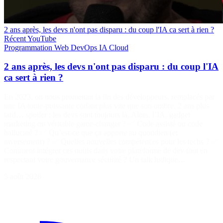
2 ans après, les devs n'ont pas disparu : du coup l'IA ca sert à rien ?
Récent
YouTube
Programmation
Web
DevOps
IA
Cloud
2 ans après, les devs n'ont pas disparu : du coup l'IA
ca sert à rien ?
En 2023, on nous promettait la fin des développeurs, remplacés par
une IA toute-puissante codant plus vite que son ombre. 2 ans plus
tard… spoiler : les devs sont toujours là. Alors, l’IA, gadget
marketing ou véritable game-changer ? ✅ Code assisté ou code
halluciné ? ✅ Qu’est-ce que ça apporte au quotidien (et
inversement) ? ✅ Quelles nouvelles compétences pour les techs ? ✅
Comment intégrer ces outils dans votre plateforme de dev tout en
respectant votre gouvernance sécurité ? Un talk ludique…
5 août 2026