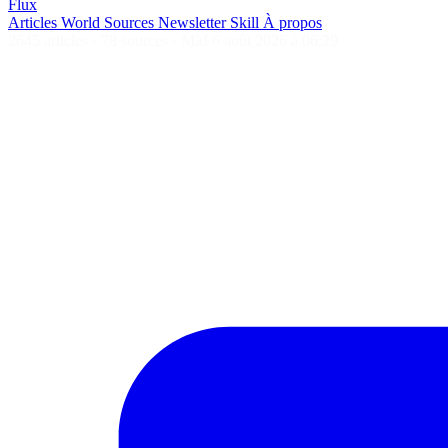
Flux
Articles
World
Sources
Newsletter
Skill
À propos
2645 articles
·
78 sources
·
MàJ 6 août 2026 à 06:29