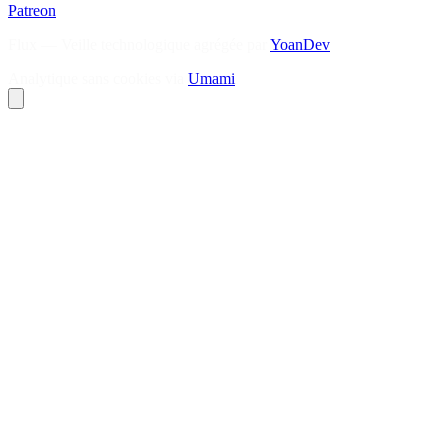
Patreon
Flux — Veille technologique agrégée par
YoanDev
Analytique sans cookies via
Umami