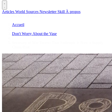
Articles
World
Sources
Newsletter
Skill
À propos
2701 articles
·
78 sources
Accueil
/
Don't Worry About the Vase
/
Secretary of War Tweets That Anthropic is Now a Supply
Chain Risk