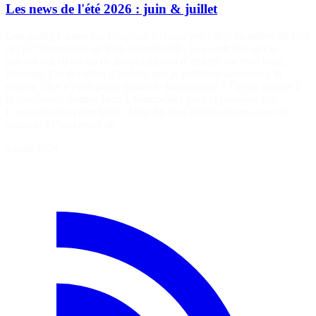
Les news de l'été 2026 : juin & juillet
Ganapathy Kumar sur Unsplash Et nous voici déjà au milieu de l’été
et j’ai l’impression qu’il est interminable. Les canicules qui se
suivent ont eu raison de ma production d’articles sur mon blog.
Pourtant, j’ai des idées d’articles que je publierai sûrement à la
rentrée. Que s’est-il passé depuis le Breizhcamp ? J’ai pu assister à
la conférence Sunny Tech à Montpellier pour la première fois.
L’occasion était trop belle : Mon fils ainé effectuait son stage de
seconde à l’université de…
5 août 2026