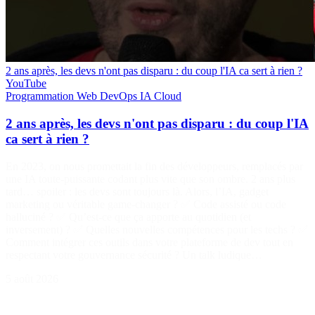
2 ans après, les devs n'ont pas disparu : du coup l'IA ca sert à rien ?
YouTube
Programmation
Web
DevOps
IA
Cloud
2 ans après, les devs n'ont pas disparu : du coup l'IA
ca sert à rien ?
En 2023, on nous promettait la fin des développeurs, remplacés par
une IA toute-puissante codant plus vite que son ombre. 2 ans plus
tard… spoiler : les devs sont toujours là. Alors, l’IA, gadget
marketing ou véritable game-changer ? ✅ Code assisté ou code
halluciné ? ✅ Qu’est-ce que ça apporte au quotidien (et
inversement) ? ✅ Quelles nouvelles compétences pour les techs ? ✅
Comment intégrer ces outils dans votre plateforme de dev tout en
respectant votre gouvernance sécurité ? Un talk ludique…
5 août 2026