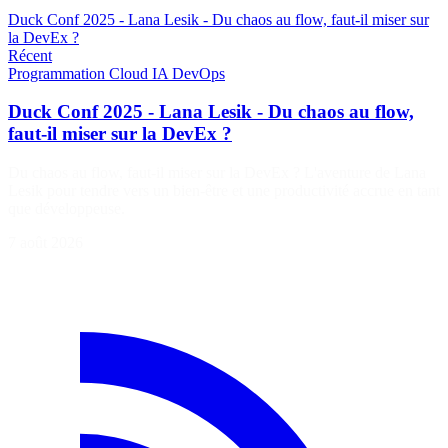
Duck Conf 2025 - Lana Lesik - Du chaos au flow, faut-il miser sur
la DevEx ?
Récent
Programmation
Cloud
IA
DevOps
Duck Conf 2025 - Lana Lesik - Du chaos au flow,
faut-il miser sur la DevEx ?
Du chaos au flow, faut-il miser sur la DevEx ? L'aventure de Lana
Lesik pour tendre vers un bien-être et une productivité accrue en tant
que développeuse.
7 août 2026