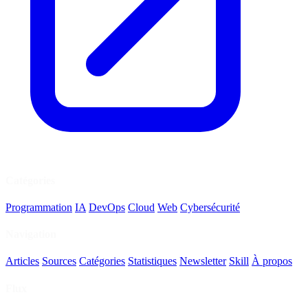
Catégories
Programmation
IA
DevOps
Cloud
Web
Cybersécurité
Navigation
Articles
Sources
Catégories
Statistiques
Newsletter
Skill
À propos
Flux