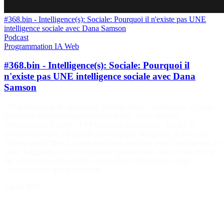
#368.bin - Intelligence(s): Sociale: Pourquoi il n'existe pas UNE
intelligence sociale avec Dana Samson
Podcast
Programmation
IA
Web
#368.bin - Intelligence(s): Sociale: Pourquoi il
n'existe pas UNE intelligence sociale avec Dana
Samson
"Pour beaucoup de personnes, l'intérêt d'une conversation, c'est de
découvrir des choses qu'on ne savait pas" Série spéciale
Intelligence(s) Cet été, IFTTD part en exploration. Sur les 52
derniers épisodes, on a parlé d'intelligence artificielle 38 fois. On
maîtrise plutôt bien la partie artificielle &mdash mais l'intelligence, la
vraie, l'originale, on n'en a presque jamais parlé. Alors le temps d'un
été, on remonte à la source : 6 épisodes, 6 chercheurs, pour
comprendre ce qu'est vraiment…
5 août 2026