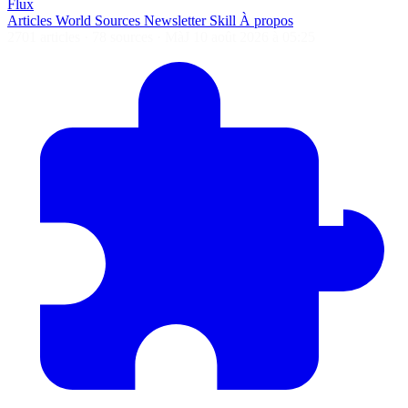
Flux
Articles
World
Sources
Newsletter
Skill
À propos
2701 articles
·
78 sources
·
MàJ 10 août 2026 à 05:25