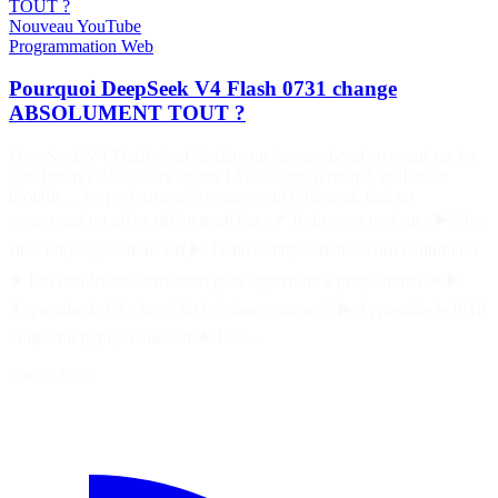
TOUT ?
Nouveau
YouTube
Programmation
Web
Pourquoi DeepSeek V4 Flash 0731 change
ABSOLUMENT TOUT ?
DeepSeek V4 Flash vient de faire un énorme bond en avant sur les
benchmarks dédiés aux agents IA. Coding, terminal, utilisation
d’outils… les performances progressent fortement, tout en
conservant un prix extrêmement bas. 📌 Retrouvez moi sur : ▶️ Mon
site : https://pentiminax.fr ▶️ Twitter : https://twitter.com/Pentiminax
★ Les meilleures formations pour apprendre à programmer ★ ▶️
Apprendre le C# : http://bit.ly/csharp-course-fr ▶️ Apprendre le PHP
: http://bit.ly/php-course-fr ★ Les…
7 août 2026