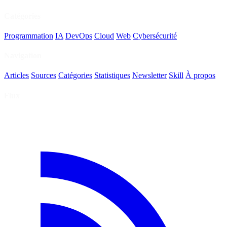
Catégories
Programmation
IA
DevOps
Cloud
Web
Cybersécurité
Navigation
Articles
Sources
Catégories
Statistiques
Newsletter
Skill
À propos
Flux