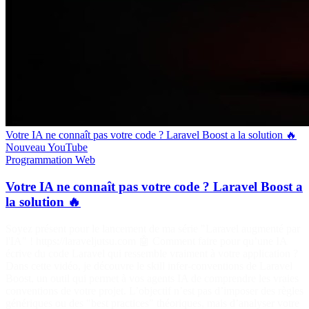
Votre IA ne connaît pas votre code ? Laravel Boost a la solution 🔥
Nouveau
YouTube
Programmation
Web
Votre IA ne connaît pas votre code ? Laravel Boost a
la solution 🔥
Soyez présent pour le lancement de ma série "Laravel augmenté par
l'IA" ! https://laraveljutsu.com 🤖 Comment faire pour qu’une IA
écrive du code Laravel qui ressemble vraiment à votre application ?
Dans cette vidéo, je découvre le skill infer-conventions de Laravel
Boost, un outil qui permet à vos agents IA de comprendre les vraies
conventions de votre projet. L’objectif n’est pas d’imposer des règles
génériques ou des "best practices" théoriques, mais d’analyser votre