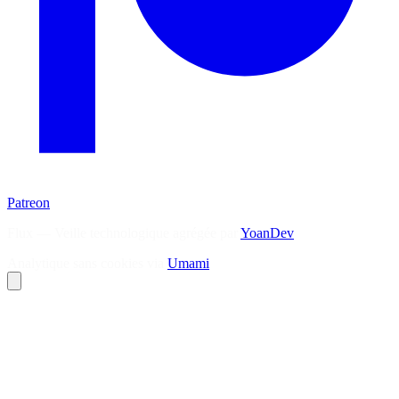
Patreon
Flux — Veille technologique agrégée par
YoanDev
Analytique sans cookies via
Umami