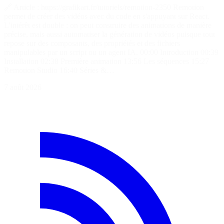
🔗 Article : https://grafikart.fr/tutoriels/remotion-2350 Remotion
permet de créer des vidéos avec du code en s'appuyant sur React.
L'intérêt est double : on peut construire des animations de manière
précise, mais aussi automatiser la génération de vidéos puisque tout
repose sur des composants, des propriétés et des fichiers
manipulables par un script ou un agent IA. 00:00 Introduction 00:39
Installation 02:38 Première animation 13:56 Les séquences 15:27
Remotion Studio 16:40 Séries &…
7 août 2026