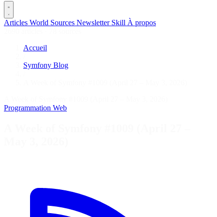
Articles
World
Sources
Newsletter
Skill
À propos
2690 articles
·
78 sources
Accueil
/
Symfony Blog
/
A Week of Symfony #1009 (April 27 – May 3, 2026)
A Week of Symfony #1009 (April 27 – May 3, 2026)
Programmation
Web
A Week of Symfony #1009 (April 27 –
May 3, 2026)