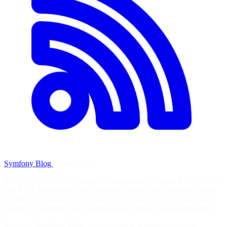
Symfony Blog
·
3 mai 2026
This week, Symfony released the maintained versions 6.4.37, 7.4.9,
and 8.0.9. Meanwhile, we continued merging new features for the
upcoming Symfony 8.1 version, such as the new TUI component.
Lastly, we published an update about the recent SymfonyInsight…
Soutenez
Symfony Blog
en consultant la ressource originale