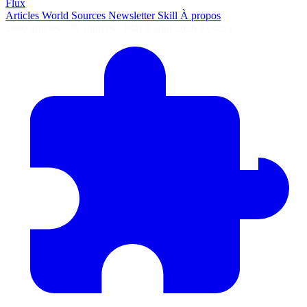
Flux
Articles
World
Sources
Newsletter
Skill
À propos
2690 articles
·
78 sources
·
MàJ 8 août 2026 à 04:55