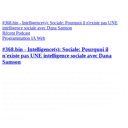
#368.bin - Intelligence(s): Sociale: Pourquoi il n'existe pas UNE
intelligence sociale avec Dana Samson
Récent
Podcast
Programmation
IA
Web
#368.bin - Intelligence(s): Sociale: Pourquoi il
n'existe pas UNE intelligence sociale avec Dana
Samson
"Pour beaucoup de personnes, l'intérêt d'une conversation, c'est de
découvrir des choses qu'on ne savait pas" Série spéciale
Intelligence(s) Cet été, IFTTD part en exploration. Sur les 52
derniers épisodes, on a parlé d'intelligence artificielle 38 fois. On
maîtrise plutôt bien la partie artificielle &mdash mais l'intelligence, la
vraie, l'originale, on n'en a presque jamais parlé. Alors le temps d'un
été, on remonte à la source : 6 épisodes, 6 chercheurs, pour
comprendre ce qu'est vraiment…
5 août 2026