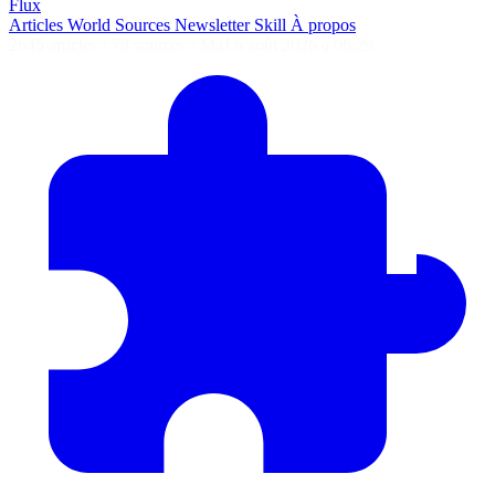
Flux
Articles
World
Sources
Newsletter
Skill
À propos
2645 articles
·
78 sources
·
MàJ 6 août 2026 à 06:29