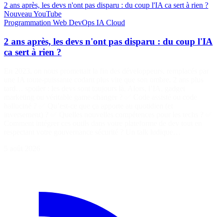
2 ans après, les devs n'ont pas disparu : du coup l'IA ca sert à rien ?
Nouveau
YouTube
Programmation
Web
DevOps
IA
Cloud
2 ans après, les devs n'ont pas disparu : du coup l'IA
ca sert à rien ?
En 2023, on nous promettait la fin des développeurs, remplacés par
une IA toute-puissante codant plus vite que son ombre. 2 ans plus
tard… spoiler : les devs sont toujours là. Alors, l’IA, gadget
marketing ou véritable game-changer ? ✅ Code assisté ou code
halluciné ? ✅ Qu’est-ce que ça apporte au quotidien (et
inversement) ? ✅ Quelles nouvelles compétences pour les techs ? ✅
Comment intégrer ces outils dans votre plateforme de dev tout en
respectant votre gouvernance sécurité ? Un talk ludique…
5 août 2026