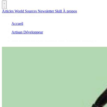
Articles
World
Sources
Newsletter
Skill
À propos
2645 articles
·
78 sources
Accueil
/
Artisan Développeur
/
Aux sources de notre industrie avec Yannick Grenzinger