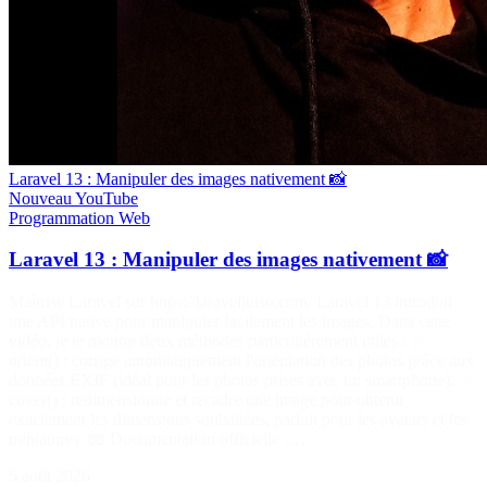
Laravel 13 : Manipuler des images nativement 📸
Nouveau
YouTube
Programmation
Web
Laravel 13 : Manipuler des images nativement 📸
Maîtrise Laravel sur https://laraveljutsu.com/ Laravel 13 introduit
une API native pour manipuler facilement les images. Dans cette
vidéo, je te montre deux méthodes particulièrement utiles : ✅
orient() : corrige automatiquement l'orientation des photos grâce aux
données EXIF (idéal pour les photos prises avec un smartphone). ✅
cover() : redimensionne et recadre une image pour obtenir
exactement les dimensions souhaitées, parfait pour les avatars et les
miniatures. 📖 Documentation officielle :…
5 août 2026