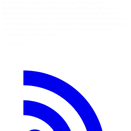
découvrir des choses qu'on ne savait pas" Série spéciale
Intelligence(s) Cet été, IFTTD part en exploration. Sur les 52
derniers épisodes, on a parlé d'intelligence artificielle 38 fois. On
maîtrise plutôt bien la partie artificielle &mdash mais l'intelligence, la
vraie, l'originale, on n'en a presque jamais parlé. Alors le temps d'un
été, on remonte à la source : 6 épisodes, 6 chercheurs, pour
comprendre ce qu'est vraiment…
5 août 2026