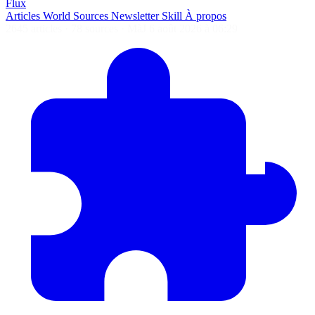
Flux
Articles
World
Sources
Newsletter
Skill
À propos
2645 articles
·
78 sources
·
MàJ 6 août 2026 à 06:29