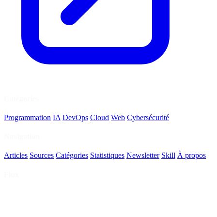
Catégories
Programmation
IA
DevOps
Cloud
Web
Cybersécurité
Navigation
Articles
Sources
Catégories
Statistiques
Newsletter
Skill
À propos
Flux