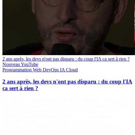
2 ans après, les devs n'ont pas disparu : du coup l'IA ca sert à rien ?
Nouveau
YouTube
Programmation
Web
DevOps
IA
Cloud
2 ans après, les devs n'ont pas disparu : du coup l'IA
ca sert à rien ?
En 2023, on nous promettait la fin des développeurs, remplacés par
une IA toute-puissante codant plus vite que son ombre. 2 ans plus
tard… spoiler : les devs sont toujours là. Alors, l’IA, gadget
marketing ou véritable game-changer ? ✅ Code assisté ou code
halluciné ? ✅ Qu’est-ce que ça apporte au quotidien (et
inversement) ? ✅ Quelles nouvelles compétences pour les techs ? ✅
Comment intégrer ces outils dans votre plateforme de dev tout en