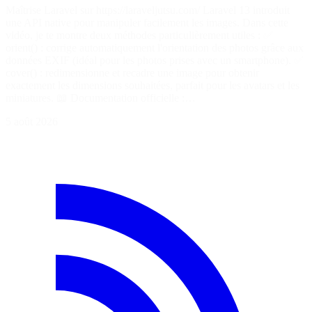
Maîtrise Laravel sur https://laraveljutsu.com/ Laravel 13 introduit
une API native pour manipuler facilement les images. Dans cette
vidéo, je te montre deux méthodes particulièrement utiles : ✅
orient() : corrige automatiquement l'orientation des photos grâce aux
données EXIF (idéal pour les photos prises avec un smartphone). ✅
cover() : redimensionne et recadre une image pour obtenir
exactement les dimensions souhaitées, parfait pour les avatars et les
miniatures. 📖 Documentation officielle :…
5 août 2026