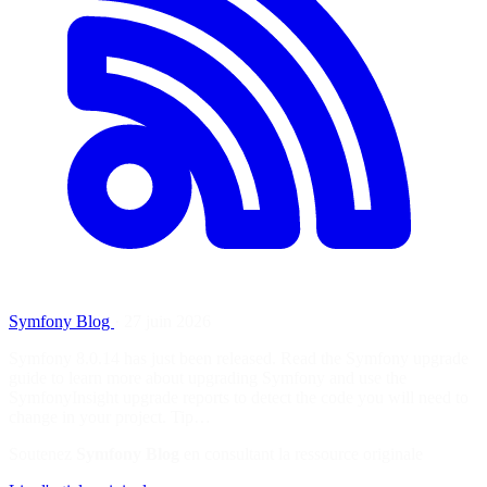
Symfony Blog
·
27 juin 2026
Symfony 8.0.14 has just been released. Read the Symfony upgrade
guide to learn more about upgrading Symfony and use the
SymfonyInsight upgrade reports to detect the code you will need to
change in your project. Tip…
Soutenez
Symfony Blog
en consultant la ressource originale