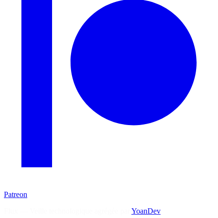
Patreon
Flux — Veille technologique agrégée par
YoanDev