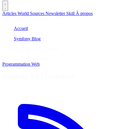
Articles
World
Sources
Newsletter
Skill
À propos
2645 articles
·
78 sources
Accueil
/
Symfony Blog
/
Symfony 8.0.14 released
Symfony 8.0.14 released
Programmation
Web
Symfony 8.0.14 released