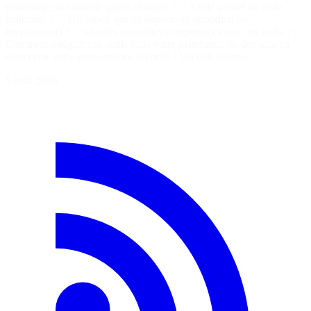
marketing ou véritable game-changer ? ✅ Code assisté ou code
halluciné ? ✅ Qu’est-ce que ça apporte au quotidien (et
inversement) ? ✅ Quelles nouvelles compétences pour les techs ? ✅
Comment intégrer ces outils dans votre plateforme de dev tout en
respectant votre gouvernance sécurité ? Un talk ludique…
5 août 2026