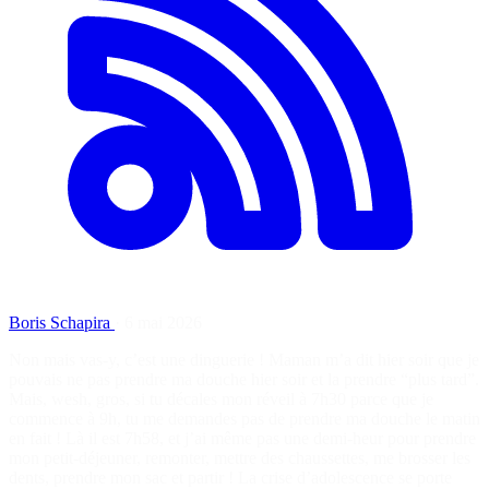
Boris Schapira
·
6 mai 2026
Non mais vas-y, c’est une dinguerie ! Maman m’a dit hier soir que je
pouvais ne pas prendre ma douche hier soir et la prendre “plus tard”.
Mais, wesh, gros, si tu décales mon réveil à 7h30 parce que je
commence à 9h, tu me demandes pas de prendre ma douche le matin
en fait ! Là il est 7h58, et j’ai même pas une demi-heur pour prendre
mon petit-déjeuner, remonter, mettre des chaussettes, me brosser les
dents, prendre mon sac et partir ! La crise d’adolescence se porte