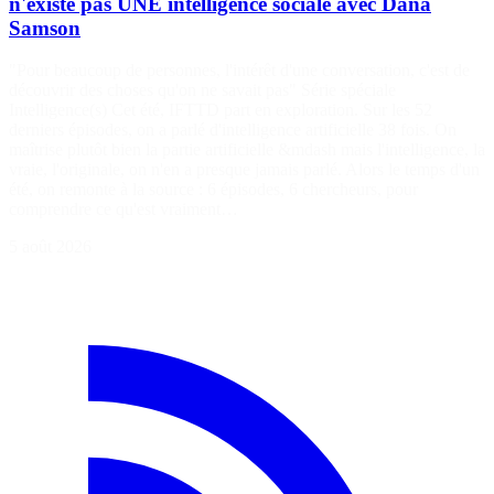
n'existe pas UNE intelligence sociale avec Dana
Samson
"Pour beaucoup de personnes, l'intérêt d'une conversation, c'est de
découvrir des choses qu'on ne savait pas" Série spéciale
Intelligence(s) Cet été, IFTTD part en exploration. Sur les 52
derniers épisodes, on a parlé d'intelligence artificielle 38 fois. On
maîtrise plutôt bien la partie artificielle &mdash mais l'intelligence, la
vraie, l'originale, on n'en a presque jamais parlé. Alors le temps d'un
été, on remonte à la source : 6 épisodes, 6 chercheurs, pour
comprendre ce qu'est vraiment…
5 août 2026