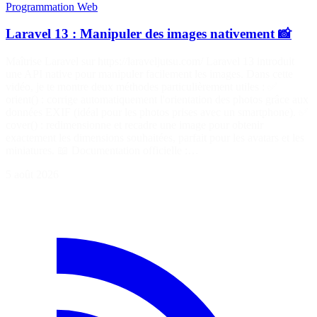
Programmation
Web
Laravel 13 : Manipuler des images nativement 📸
Maîtrise Laravel sur https://laraveljutsu.com/ Laravel 13 introduit
une API native pour manipuler facilement les images. Dans cette
vidéo, je te montre deux méthodes particulièrement utiles : ✅
orient() : corrige automatiquement l'orientation des photos grâce aux
données EXIF (idéal pour les photos prises avec un smartphone). ✅
cover() : redimensionne et recadre une image pour obtenir
exactement les dimensions souhaitées, parfait pour les avatars et les
miniatures. 📖 Documentation officielle :…
5 août 2026