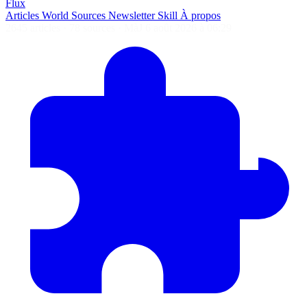
Flux
Articles
World
Sources
Newsletter
Skill
À propos
2645 articles
·
78 sources
·
MàJ 6 août 2026 à 06:29