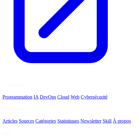
Catégories
Programmation
IA
DevOps
Cloud
Web
Cybersécurité
Navigation
Articles
Sources
Catégories
Statistiques
Newsletter
Skill
À propos
Flux