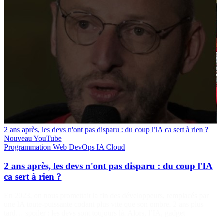
2 ans après, les devs n'ont pas disparu : du coup l'IA ca sert à rien ?
Nouveau
YouTube
Programmation
Web
DevOps
IA
Cloud
2 ans après, les devs n'ont pas disparu : du coup l'IA
ca sert à rien ?
En 2023, on nous promettait la fin des développeurs, remplacés par
une IA toute-puissante codant plus vite que son ombre. 2 ans plus
tard… spoiler : les devs sont toujours là. Alors, l’IA, gadget