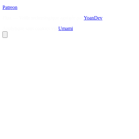
Patreon
Flux — Veille technologique agrégée par
YoanDev
Analytique sans cookies via
Umami