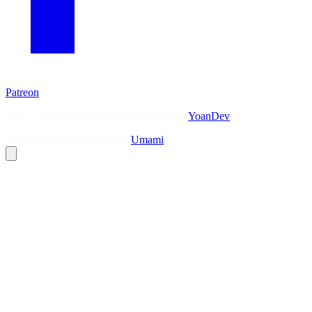
Patreon
Flux — Veille technologique agrégée par
YoanDev
Analytique sans cookies via
Umami