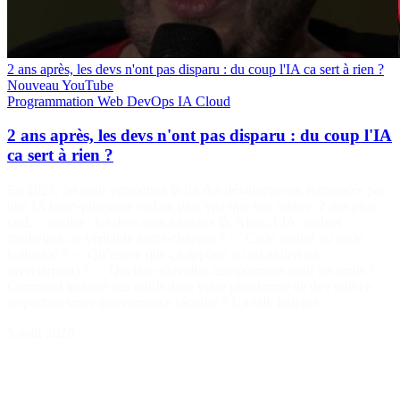
2 ans après, les devs n'ont pas disparu : du coup l'IA ca sert à rien ?
Nouveau
YouTube
Programmation
Web
DevOps
IA
Cloud
2 ans après, les devs n'ont pas disparu : du coup l'IA
ca sert à rien ?
En 2023, on nous promettait la fin des développeurs, remplacés par
une IA toute-puissante codant plus vite que son ombre. 2 ans plus
tard… spoiler : les devs sont toujours là. Alors, l’IA, gadget
marketing ou véritable game-changer ? ✅ Code assisté ou code
halluciné ? ✅ Qu’est-ce que ça apporte au quotidien (et
inversement) ? ✅ Quelles nouvelles compétences pour les techs ? ✅
Comment intégrer ces outils dans votre plateforme de dev tout en
respectant votre gouvernance sécurité ? Un talk ludique…
5 août 2026