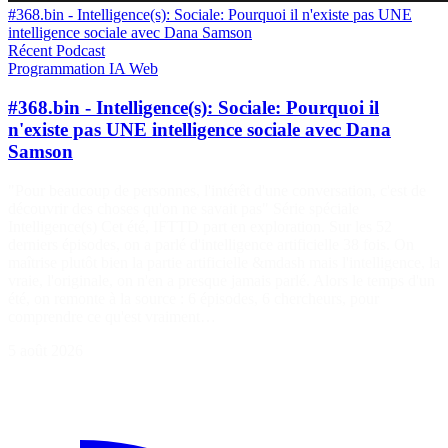
#368.bin - Intelligence(s): Sociale: Pourquoi il n'existe pas UNE
intelligence sociale avec Dana Samson
Récent
Podcast
Programmation
IA
Web
#368.bin - Intelligence(s): Sociale: Pourquoi il
n'existe pas UNE intelligence sociale avec Dana
Samson
"Pour beaucoup de personnes, l'intérêt d'une conversation, c'est de
découvrir des choses qu'on ne savait pas" Série spéciale
Intelligence(s) Cet été, IFTTD part en exploration. Sur les 52
derniers épisodes, on a parlé d'intelligence artificielle 38 fois. On
maîtrise plutôt bien la partie artificielle &mdash mais l'intelligence, la
vraie, l'originale, on n'en a presque jamais parlé. Alors le temps d'un
été, on remonte à la source : 6 épisodes, 6 chercheurs, pour
comprendre ce qu'est vraiment…
5 août 2026