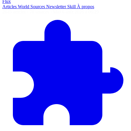
Flux
Articles
World
Sources
Newsletter
Skill
À propos
2645 articles
·
78 sources
·
MàJ 6 août 2026 à 06:29