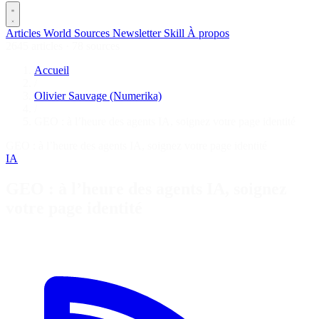
Articles
World
Sources
Newsletter
Skill
À propos
2645 articles
·
78 sources
Accueil
/
Olivier Sauvage (Numerika)
/
GEO : à l’heure des agents IA, soignez votre page identité
GEO : à l’heure des agents IA, soignez votre page identité
IA
GEO : à l’heure des agents IA, soignez
votre page identité