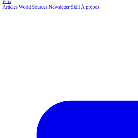
Flux
Articles
World
Sources
Newsletter
Skill
À propos
2675 articles
·
78 sources
·
MàJ 7 août 2026 à 05:40