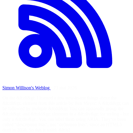
Simon Willison's Weblog
·
23 mai 2026
On the &lt;dl&gt; I learned a few new-to-me things about the
&lt;dl&gt; element from this article by Ben Meyer: A &lt;dt&gt; can
be followed by multiple &lt;dd&gt; You can optionally group the
&lt;dt&gt; and &lt;dd&gt; elements in a &lt;div&gt; for styling - but
only a &lt;div&gt;. You can label them using ARIA. They've been
called "description lists", not "definition lists", since an HTML5
draft in 2008. So this is valid: &lt;h2