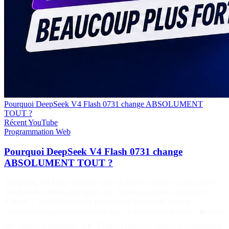
Pourquoi DeepSeek V4 Flash 0731 change ABSOLUMENT
TOUT ?
Récent
YouTube
Programmation
Web
Pourquoi DeepSeek V4 Flash 0731 change
ABSOLUMENT TOUT ?
DeepSeek V4 Flash vient de faire un énorme bond en avant sur les
benchmarks dédiés aux agents IA. Coding, terminal, utilisation
d’outils… les performances progressent fortement, tout en
conservant un prix extrêmement bas. 📌 Retrouvez moi sur : ▶️ Mon
site : https://pentiminax.fr ▶️ Twitter : https://twitter.com/Pentiminax