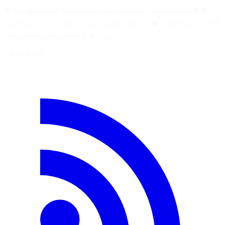
★ Les meilleures formations pour apprendre à programmer ★ ▶️
Apprendre le C# : http://bit.ly/csharp-course-fr ▶️ Apprendre le PHP
: http://bit.ly/php-course-fr ★ Les…
7 août 2026