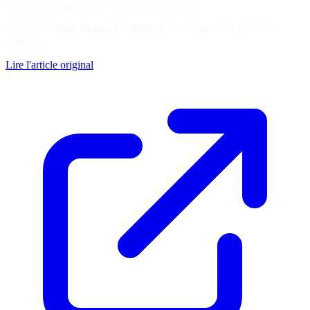
id="credits"&gt;Credits&lt;/h2&gt; &lt;dl…
Soutenez
Simon Willison's Weblog
en consultant la ressource
originale
Lire l'article original