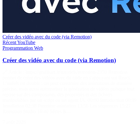
Créer des vidéo avec du code (via Remotion)
Récent
YouTube
Programmation
Web
Créer des vidéo avec du code (via Remotion)
🔗 Article : https://grafikart.fr/tutoriels/remotion-2350 Remotion
permet de créer des vidéos avec du code en s'appuyant sur React.
L'intérêt est double : on peut construire des animations de manière
précise, mais aussi automatiser la génération de vidéos puisque tout
repose sur des composants, des propriétés et des fichiers
manipulables par un script ou un agent IA. 00:00 Introduction 00:39
Installation 02:38 Première animation 13:56 Les séquences 15:27
Remotion Studio 16:40 Séries &…
7 août 2026