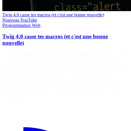
Twig 4.0 casse tes macros (et c'est une bonne nouvelle)
Nouveau
YouTube
Programmation
Web
Twig 4.0 casse tes macros (et c'est une bonne
nouvelle)
Twig 4.0 change complètement le fonctionnement des macros : fini
les arguments silencieusement optionnels et les fautes de frappe
avalées sans erreur. Dans ce Short, on voit les 4 changements
majeurs du nouveau système de macros de Twig 4.0 : ✅ Arguments
requis par défaut (comme en PHP) ✅ Arguments variadiques
explicites avec ... ✅ Parenthèses obligatoires pour appeler une
macro ✅ Noms de macros sensibles à la casse Bonus : noms de
macros dynamiques, tag {% deprecated %}, et la marche à suivre…
8 août 2026