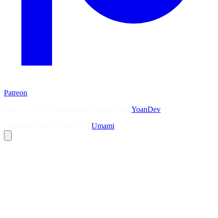
Patreon
Flux — Veille technologique agrégée par
YoanDev
Analytique sans cookies via
Umami