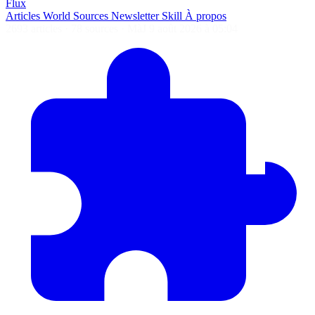
Flux
Articles
World
Sources
Newsletter
Skill
À propos
2693 articles
·
78 sources
·
MàJ 9 août 2026 à 05:04