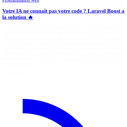
Programmation
Web
Votre IA ne connaît pas votre code ? Laravel Boost a
la solution 🔥
Soyez présent pour le lancement de ma série "Laravel augmenté par
l'IA" ! https://laraveljutsu.com 🤖 Comment faire pour qu’une IA
écrive du code Laravel qui ressemble vraiment à votre application ?
Dans cette vidéo, je découvre le skill infer-conventions de Laravel
Boost, un outil qui permet à vos agents IA de comprendre les vraies
conventions de votre projet. L’objectif n’est pas d’imposer des règles
génériques ou des "best practices" théoriques, mais d’analyser votre
code existant pour…
7 août 2026