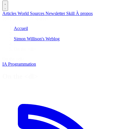
Articles
World
Sources
Newsletter
Skill
À propos
2693 articles
·
78 sources
Accueil
/
Simon Willison's Weblog
/
On the <dl>
On the <dl>
IA
Programmation
On the <dl>