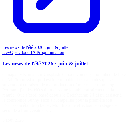
Les news de l'été 2026 : juin & juillet
DevOps
Cloud
IA
Programmation
Les news de l'été 2026 : juin & juillet
Ganapathy Kumar sur Unsplash Et nous voici déjà au milieu de l’été
et j’ai l’impression qu’il est interminable. Les canicules qui se
suivent ont eu raison de ma production d’articles sur mon blog.
Pourtant, j’ai des idées d’articles que je publierai sûrement à la
rentrée. Que s’est-il passé depuis le Breizhcamp ? J’ai pu assister à
la conférence Sunny Tech à Montpellier pour la première fois.
L’occasion était trop belle : Mon fils ainé effectuait son stage de
seconde à l’université de…
5 août 2026