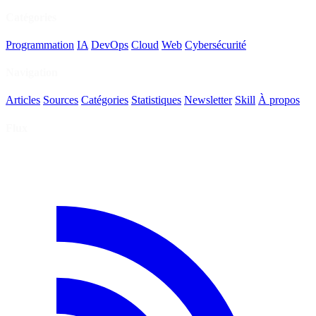
Catégories
Programmation
IA
DevOps
Cloud
Web
Cybersécurité
Navigation
Articles
Sources
Catégories
Statistiques
Newsletter
Skill
À propos
Flux