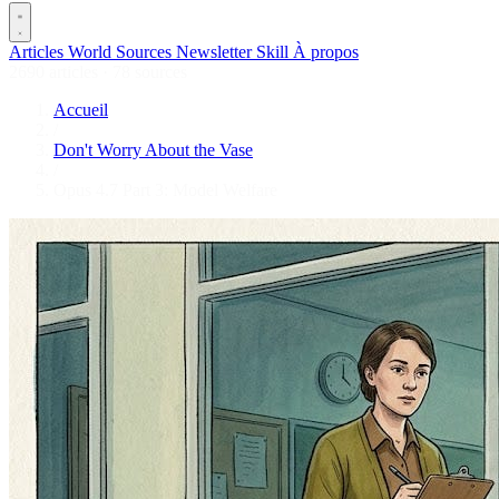
Articles
World
Sources
Newsletter
Skill
À propos
2690 articles
·
78 sources
Accueil
/
Don't Worry About the Vase
/
Opus 4.7 Part 3: Model Welfare