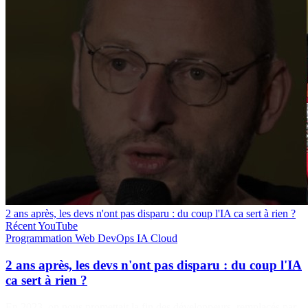
2 ans après, les devs n'ont pas disparu : du coup l'IA ca sert à rien ?
Récent
YouTube
Programmation
Web
DevOps
IA
Cloud
2 ans après, les devs n'ont pas disparu : du coup l'IA
ca sert à rien ?
En 2023, on nous promettait la fin des développeurs, remplacés par