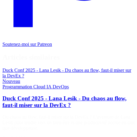
Soutenez-moi sur Patreon
Articles similaires
Duck Conf 2025 - Lana Lesik - Du chaos au flow, faut-il miser sur
la DevEx ?
Nouveau
Programmation
Cloud
IA
DevOps
Duck Conf 2025 - Lana Lesik - Du chaos au flow,
faut-il miser sur la DevEx ?
Du chaos au flow, faut-il miser sur la DevEx ? L'aventure de Lana
Lesik pour tendre vers un bien-être et une productivité accrue en tant
que développeuse.