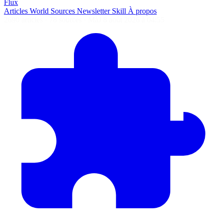
Flux
Articles
World
Sources
Newsletter
Skill
À propos
2690 articles
·
78 sources
·
MàJ 8 août 2026 à 04:55