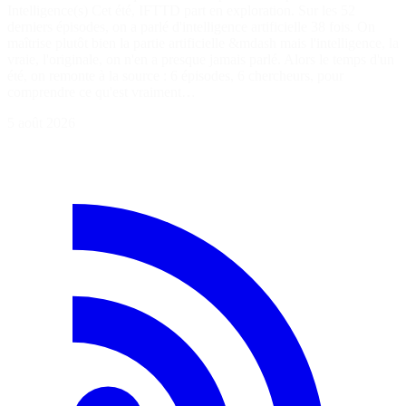
Intelligence(s) Cet été, IFTTD part en exploration. Sur les 52
derniers épisodes, on a parlé d'intelligence artificielle 38 fois. On
maîtrise plutôt bien la partie artificielle &mdash mais l'intelligence, la
vraie, l'originale, on n'en a presque jamais parlé. Alors le temps d'un
été, on remonte à la source : 6 épisodes, 6 chercheurs, pour
comprendre ce qu'est vraiment…
5 août 2026