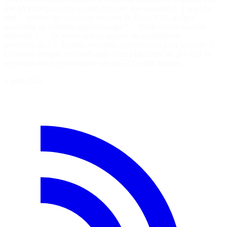
une IA toute-puissante codant plus vite que son ombre. 2 ans plus
tard… spoiler : les devs sont toujours là. Alors, l’IA, gadget
marketing ou véritable game-changer ? ✅ Code assisté ou code
halluciné ? ✅ Qu’est-ce que ça apporte au quotidien (et
inversement) ? ✅ Quelles nouvelles compétences pour les techs ? ✅
Comment intégrer ces outils dans votre plateforme de dev tout en
respectant votre gouvernance sécurité ? Un talk ludique…
5 août 2026