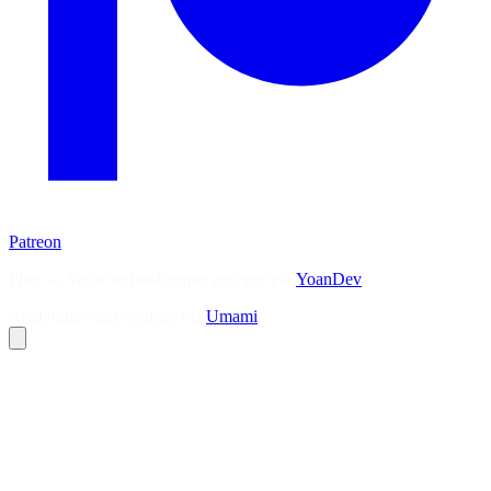
Patreon
Flux — Veille technologique agrégée par
YoanDev
Analytique sans cookies via
Umami