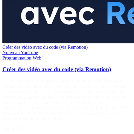
Créer des vidéo avec du code (via Remotion)
Nouveau
YouTube
Programmation
Web
Créer des vidéo avec du code (via Remotion)
🔗 Article : https://grafikart.fr/tutoriels/remotion-2350 Remotion
permet de créer des vidéos avec du code en s'appuyant sur React.
L'intérêt est double : on peut construire des animations de manière
précise, mais aussi automatiser la génération de vidéos puisque tout
repose sur des composants, des propriétés et des fichiers
manipulables par un script ou un agent IA. 00:00 Introduction 00:39
Installation 02:38 Première animation 13:56 Les séquences 15:27
Remotion Studio 16:40 Séries &…
7 août 2026