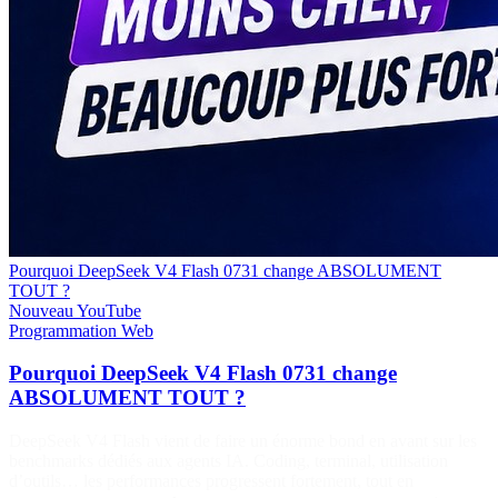
Pourquoi DeepSeek V4 Flash 0731 change ABSOLUMENT
TOUT ?
Nouveau
YouTube
Programmation
Web
Pourquoi DeepSeek V4 Flash 0731 change
ABSOLUMENT TOUT ?
DeepSeek V4 Flash vient de faire un énorme bond en avant sur les
benchmarks dédiés aux agents IA. Coding, terminal, utilisation
d’outils… les performances progressent fortement, tout en