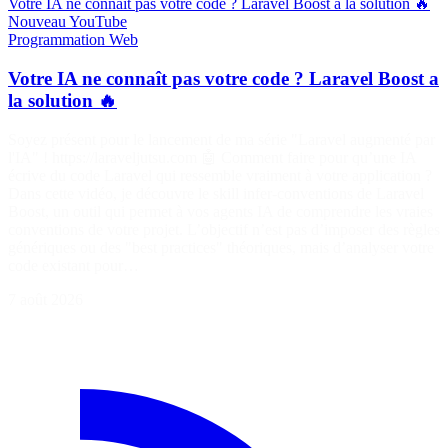
Votre IA ne connaît pas votre code ? Laravel Boost a la solution 🔥
Nouveau
YouTube
Programmation
Web
Votre IA ne connaît pas votre code ? Laravel Boost a
la solution 🔥
Soyez présent pour le lancement de ma série "Laravel augmenté par
l'IA" ! https://laraveljutsu.com 🤖 Comment faire pour qu’une IA
écrive du code Laravel qui ressemble vraiment à votre application ?
Dans cette vidéo, je découvre le skill infer-conventions de Laravel
Boost, un outil qui permet à vos agents IA de comprendre les vraies
conventions de votre projet. L’objectif n’est pas d’imposer des règles
génériques ou des "best practices" théoriques, mais d’analyser votre
code existant pour…
7 août 2026