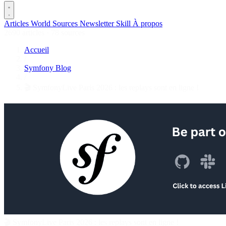
Articles
World
Sources
Newsletter
Skill
À propos
2690 articles
·
78 sources
Accueil
/
Symfony Blog
/
🎬 SymfonyLive Paris 2026 : les replays sont en ligne !
🎬 SymfonyLive Paris 2026 : les replays sont en ligne !