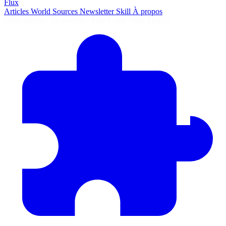
Flux
Articles
World
Sources
Newsletter
Skill
À propos
2690 articles
·
78 sources
·
MàJ 8 août 2026 à 04:55