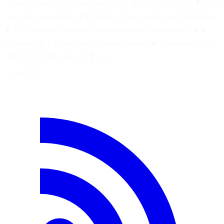
conservant un prix extrêmement bas. 📌 Retrouvez moi sur : ▶️ Mon
site : https://pentiminax.fr ▶️ Twitter : https://twitter.com/Pentiminax
★ Les meilleures formations pour apprendre à programmer ★ ▶️
Apprendre le C# : http://bit.ly/csharp-course-fr ▶️ Apprendre le PHP
: http://bit.ly/php-course-fr ★ Les…
7 août 2026