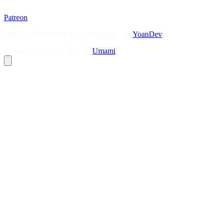
Patreon
Flux — Veille technologique agrégée par
YoanDev
Analytique sans cookies via
Umami