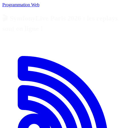
Programmation
Web
🎬 SymfonyLive Paris 2026 : les replays
sont en ligne !