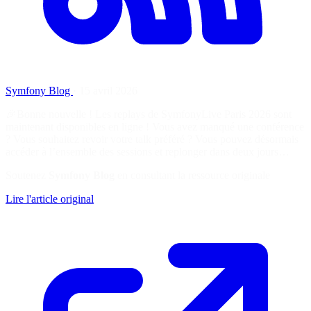
Symfony Blog
·
15 avril 2026
🎉Bonne nouvelle ! Les replays de SymfonyLive Paris 2026 sont
maintenant disponibles en ligne ! Vous avez manqué une conférence
? Vous souhaitez revoir votre talk préféré ? Vous pouvez désormais
accéder à l’ensemble des sessions et replonger dans deux jours…
Soutenez
Symfony Blog
en consultant la ressource originale
Lire l'article original