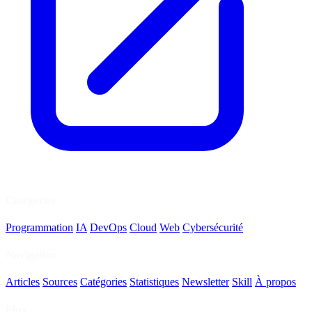
Catégories
Programmation
IA
DevOps
Cloud
Web
Cybersécurité
Navigation
Articles
Sources
Catégories
Statistiques
Newsletter
Skill
À propos
Flux