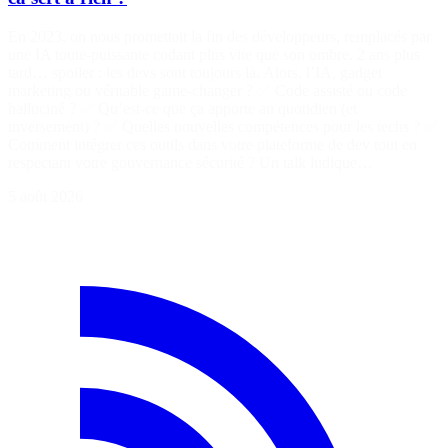
En 2023, on nous promettait la fin des développeurs, remplacés par
une IA toute-puissante codant plus vite que son ombre. 2 ans plus
tard… spoiler : les devs sont toujours là. Alors, l’IA, gadget
marketing ou véritable game-changer ? ✅ Code assisté ou code
halluciné ? ✅ Qu’est-ce que ça apporte au quotidien (et
inversement) ? ✅ Quelles nouvelles compétences pour les techs ? ✅
Comment intégrer ces outils dans votre plateforme de dev tout en
respectant votre gouvernance sécurité ? Un talk ludique…
5 août 2026