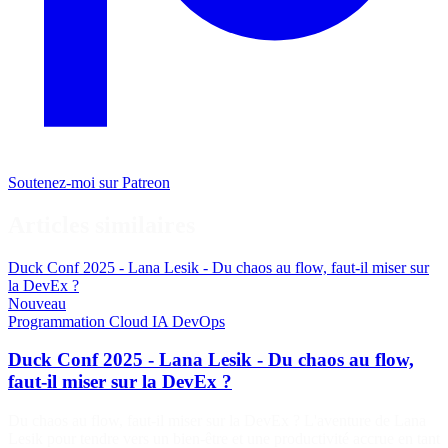
Soutenez-moi sur Patreon
Articles similaires
Duck Conf 2025 - Lana Lesik - Du chaos au flow, faut-il miser sur
la DevEx ?
Nouveau
Programmation
Cloud
IA
DevOps
Duck Conf 2025 - Lana Lesik - Du chaos au flow,
faut-il miser sur la DevEx ?
Du chaos au flow, faut-il miser sur la DevEx ? L'aventure de Lana
Lesik pour tendre vers un bien-être et une productivité accrue en tant