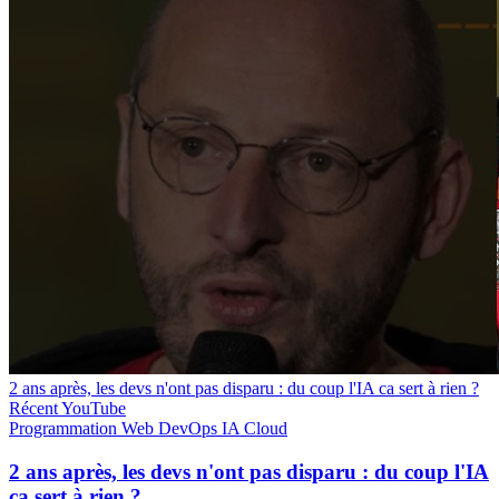
2 ans après, les devs n'ont pas disparu : du coup l'IA ca sert à rien ?
Récent
YouTube
Programmation
Web
DevOps
IA
Cloud
2 ans après, les devs n'ont pas disparu : du coup l'IA
ca sert à rien ?