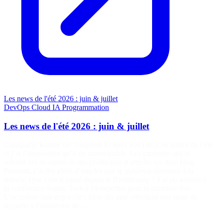
Les news de l'été 2026 : juin & juillet
DevOps
Cloud
IA
Programmation
Les news de l'été 2026 : juin & juillet
Ganapathy Kumar sur Unsplash Et nous voici déjà au milieu de l’été
et j’ai l’impression qu’il est interminable. Les canicules qui se
suivent ont eu raison de ma production d’articles sur mon blog.
Pourtant, j’ai des idées d’articles que je publierai sûrement à la
rentrée. Que s’est-il passé depuis le Breizhcamp ? J’ai pu assister à
la conférence Sunny Tech à Montpellier pour la première fois.
L’occasion était trop belle : Mon fils ainé effectuait son stage de
seconde à l’université de…