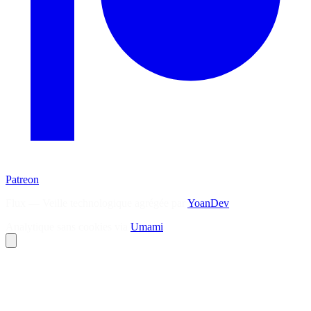
Patreon
Flux — Veille technologique agrégée par
YoanDev
Analytique sans cookies via
Umami