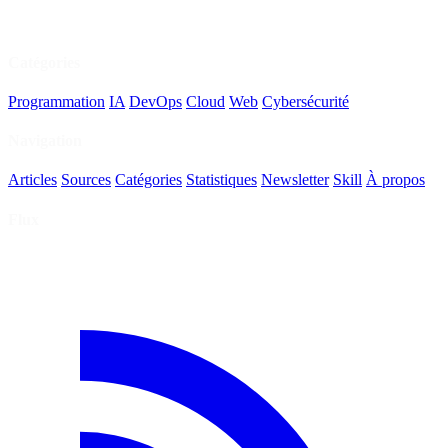
Catégories
Programmation
IA
DevOps
Cloud
Web
Cybersécurité
Navigation
Articles
Sources
Catégories
Statistiques
Newsletter
Skill
À propos
Flux