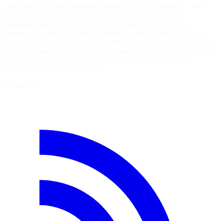
"Pour beaucoup de personnes, l'intérêt d'une conversation, c'est de
découvrir des choses qu'on ne savait pas" Série spéciale
Intelligence(s) Cet été, IFTTD part en exploration. Sur les 52
derniers épisodes, on a parlé d'intelligence artificielle 38 fois. On
maîtrise plutôt bien la partie artificielle &mdash mais l'intelligence, la
vraie, l'originale, on n'en a presque jamais parlé. Alors le temps d'un
été, on remonte à la source : 6 épisodes, 6 chercheurs, pour
comprendre ce qu'est vraiment…
5 août 2026