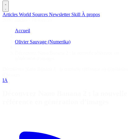
Articles
World
Sources
Newsletter
Skill
À propos
2690 articles
·
78 sources
Accueil
/
Olivier Sauvage (Numerika)
/
Découvrez Nano Banana 2 : la nouvelle référence en
génération d’images
Découvrez Nano Banana 2 : la nouvelle référence en génération
d’images
IA
Découvrez Nano Banana 2 : la nouvelle
référence en génération d’images