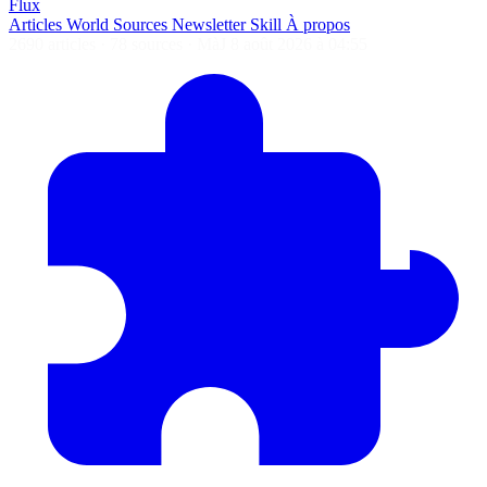
Flux
Articles
World
Sources
Newsletter
Skill
À propos
2690 articles
·
78 sources
·
MàJ 8 août 2026 à 04:55