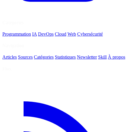
Catégories
Programmation
IA
DevOps
Cloud
Web
Cybersécurité
Navigation
Articles
Sources
Catégories
Statistiques
Newsletter
Skill
À propos
Flux