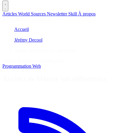
Articles
World
Sources
Newsletter
Skill
À propos
2690 articles
·
78 sources
Accueil
/
Jérémy Decool
/
Arrêtez de blâmer vos utilisateurs
Arrêtez de blâmer vos utilisateurs
Programmation
Web
Arrêtez de blâmer vos utilisateurs