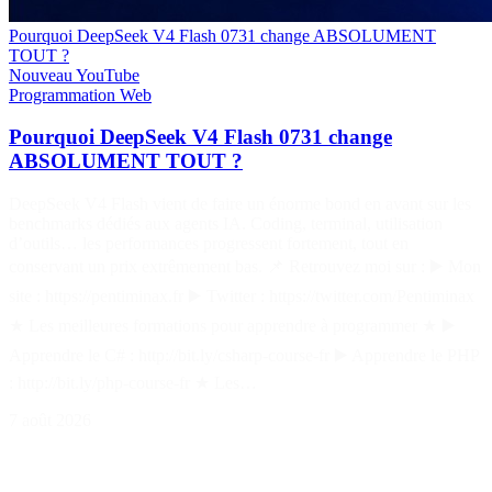
Pourquoi DeepSeek V4 Flash 0731 change ABSOLUMENT
TOUT ?
Nouveau
YouTube
Programmation
Web
Pourquoi DeepSeek V4 Flash 0731 change
ABSOLUMENT TOUT ?
DeepSeek V4 Flash vient de faire un énorme bond en avant sur les
benchmarks dédiés aux agents IA. Coding, terminal, utilisation
d’outils… les performances progressent fortement, tout en
conservant un prix extrêmement bas. 📌 Retrouvez moi sur : ▶️ Mon
site : https://pentiminax.fr ▶️ Twitter : https://twitter.com/Pentiminax
★ Les meilleures formations pour apprendre à programmer ★ ▶️
Apprendre le C# : http://bit.ly/csharp-course-fr ▶️ Apprendre le PHP
: http://bit.ly/php-course-fr ★ Les…
7 août 2026