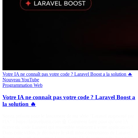
Votre IA ne connaît pas votre code ? Laravel Boost a la solution 🔥
Nouveau
YouTube
Programmation
Web
Votre IA ne connaît pas votre code ? Laravel Boost a
la solution 🔥
Soyez présent pour le lancement de ma série "Laravel augmenté par
l'IA" ! https://laraveljutsu.com 🤖 Comment faire pour qu’une IA
écrive du code Laravel qui ressemble vraiment à votre application ?
Dans cette vidéo, je découvre le skill infer-conventions de Laravel