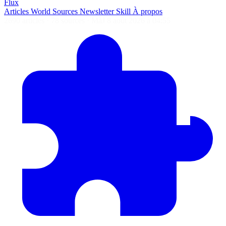
Flux
Articles
World
Sources
Newsletter
Skill
À propos
2690 articles
·
78 sources
·
MàJ 8 août 2026 à 04:55