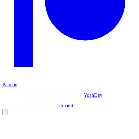
Patreon
Flux — Veille technologique agrégée par
YoanDev
Analytique sans cookies via
Umami