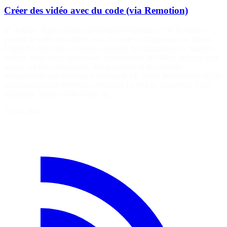
Créer des vidéo avec du code (via Remotion)
🔗 Article : https://grafikart.fr/tutoriels/remotion-2350 Remotion
permet de créer des vidéos avec du code en s'appuyant sur React.
L'intérêt est double : on peut construire des animations de manière
précise, mais aussi automatiser la génération de vidéos puisque tout
repose sur des composants, des propriétés et des fichiers
manipulables par un script ou un agent IA. 00:00 Introduction 00:39
Installation 02:38 Première animation 13:56 Les séquences 15:27
Remotion Studio 16:40 Séries &…
7 août 2026