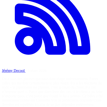
Jérémy Decool
·
5 mars 2026
On a tous des phrases qui nous font réagir intérieurement. Parmi
celles qui me font certainement le plus réagir, il y a les réactions du
style « la plateforme est plantée, c’est la faute du client, il a fait
n’importe quoi ». Parce que dans bien des cas, si le client a pu faire
n’importe quoi, c’est parce que l’outil le lui a permis. Ce billet a été
initialement publié sur LinkedIn Voir la publication originale Cette
dernière est republiée ici afin de ne pas dépendre entièrement