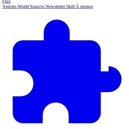
Flux
Articles
World
Sources
Newsletter
Skill
À propos
2645 articles
·
78 sources
·
MàJ 6 août 2026 à 06:29