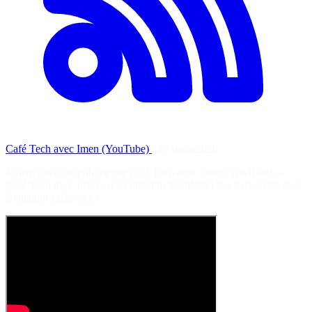
Café Tech avec Imen (YouTube)
·
27 mars 2026
Vidéo YouTube publiée par Café Tech avec Imen (YouTube) —
Café Tech avec Imen est en direct de SymfonyLive Paris 2026 avec
Benjamin zaslavsky !