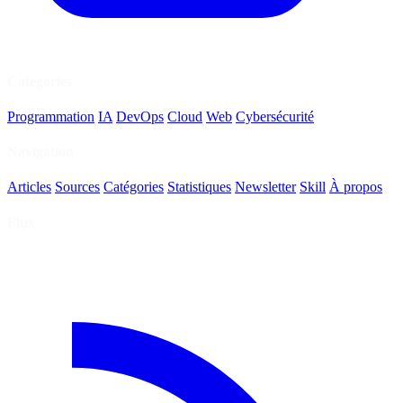
Catégories
Programmation
IA
DevOps
Cloud
Web
Cybersécurité
Navigation
Articles
Sources
Catégories
Statistiques
Newsletter
Skill
À propos
Flux