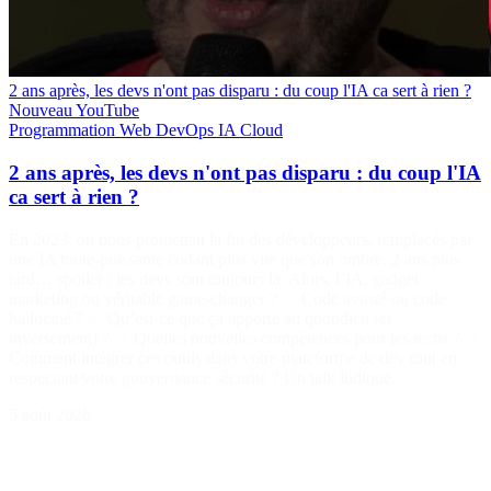
2 ans après, les devs n'ont pas disparu : du coup l'IA ca sert à rien ?
Nouveau
YouTube
Programmation
Web
DevOps
IA
Cloud
2 ans après, les devs n'ont pas disparu : du coup l'IA
ca sert à rien ?
En 2023, on nous promettait la fin des développeurs, remplacés par
une IA toute-puissante codant plus vite que son ombre. 2 ans plus
tard… spoiler : les devs sont toujours là. Alors, l’IA, gadget
marketing ou véritable game-changer ? ✅ Code assisté ou code
halluciné ? ✅ Qu’est-ce que ça apporte au quotidien (et
inversement) ? ✅ Quelles nouvelles compétences pour les techs ? ✅
Comment intégrer ces outils dans votre plateforme de dev tout en
respectant votre gouvernance sécurité ? Un talk ludique…
5 août 2026