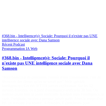
#368.bin - Intelligence(s): Sociale: Pourquoi il n'existe pas UNE
intelligence sociale avec Dana Samson
Récent
Podcast
Programmation
IA
Web
#368.bin - Intelligence(s): Sociale: Pourquoi il
n'existe pas UNE intelligence sociale avec Dana
Samson
"Pour beaucoup de personnes, l'intérêt d'une conversation, c'est de
découvrir des choses qu'on ne savait pas" Série spéciale
Intelligence(s) Cet été, IFTTD part en exploration. Sur les 52
derniers épisodes, on a parlé d'intelligence artificielle 38 fois. On
maîtrise plutôt bien la partie artificielle &mdash mais l'intelligence, la
vraie, l'originale, on n'en a presque jamais parlé. Alors le temps d'un
été, on remonte à la source : 6 épisodes, 6 chercheurs, pour