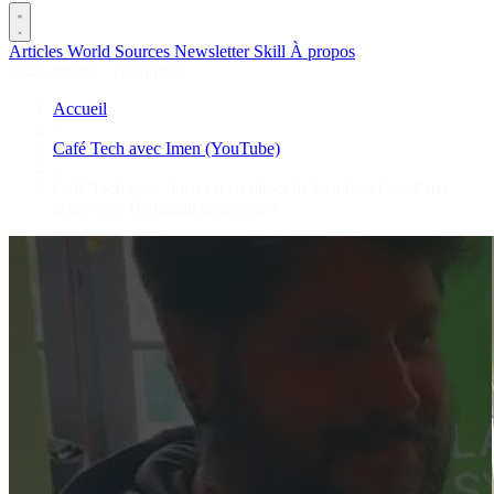
Articles
World
Sources
Newsletter
Skill
À propos
2645 articles
·
78 sources
Accueil
/
Café Tech avec Imen (YouTube)
/
Café Tech avec Imen est en direct de SymfonyLive Paris
2026 avec Benjamin zaslavsky !