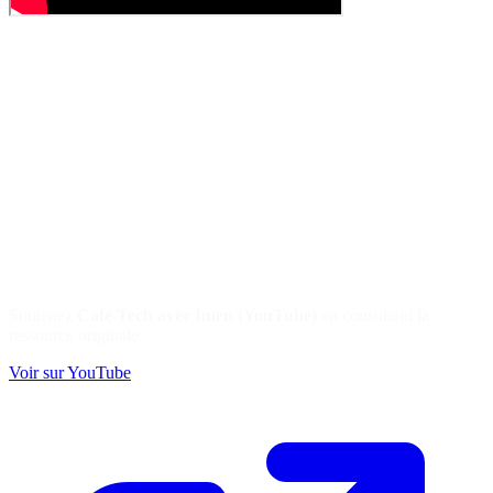
Soutenez
Café Tech avec Imen (YouTube)
en consultant la
ressource originale
Voir sur YouTube