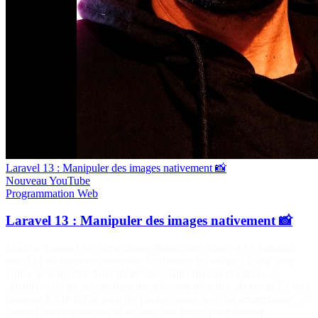
Laravel 13 : Manipuler des images nativement 📸
Nouveau
YouTube
Programmation
Web
Laravel 13 : Manipuler des images nativement 📸
Maîtrise Laravel sur https://laraveljutsu.com/ Laravel 13 introduit
une API native pour manipuler facilement les images. Dans cette
vidéo, je te montre deux méthodes particulièrement utiles : ✅
orient() : corrige automatiquement l'orientation des photos grâce aux
données EXIF (idéal pour les photos prises avec un smartphone). ✅
cover() : redimensionne et recadre une image pour obtenir