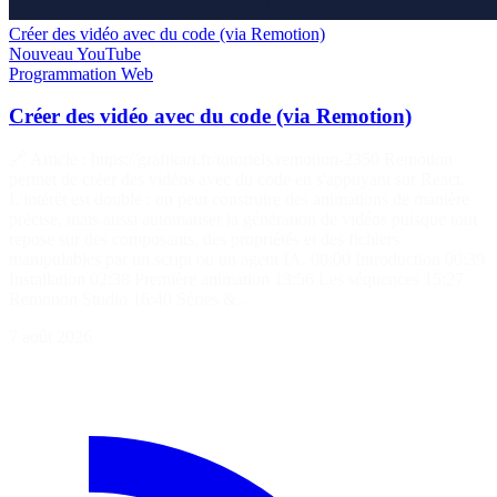
Créer des vidéo avec du code (via Remotion)
Nouveau
YouTube
Programmation
Web
Créer des vidéo avec du code (via Remotion)
🔗 Article : https://grafikart.fr/tutoriels/remotion-2350 Remotion
permet de créer des vidéos avec du code en s'appuyant sur React.
L'intérêt est double : on peut construire des animations de manière
précise, mais aussi automatiser la génération de vidéos puisque tout
repose sur des composants, des propriétés et des fichiers
manipulables par un script ou un agent IA. 00:00 Introduction 00:39
Installation 02:38 Première animation 13:56 Les séquences 15:27
Remotion Studio 16:40 Séries &…
7 août 2026