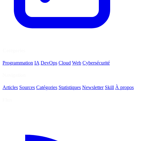
Catégories
Programmation
IA
DevOps
Cloud
Web
Cybersécurité
Navigation
Articles
Sources
Catégories
Statistiques
Newsletter
Skill
À propos
Flux