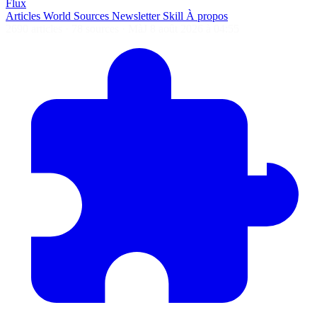
Flux
Articles
World
Sources
Newsletter
Skill
À propos
2690 articles
·
78 sources
·
MàJ 8 août 2026 à 04:55