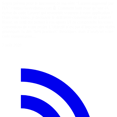
Soyez présent pour le lancement de ma série "Laravel augmenté par
l'IA" ! https://laraveljutsu.com 🤖 Comment faire pour qu’une IA
écrive du code Laravel qui ressemble vraiment à votre application ?
Dans cette vidéo, je découvre le skill infer-conventions de Laravel
Boost, un outil qui permet à vos agents IA de comprendre les vraies
conventions de votre projet. L’objectif n’est pas d’imposer des règles
génériques ou des "best practices" théoriques, mais d’analyser votre
code existant pour…
7 août 2026