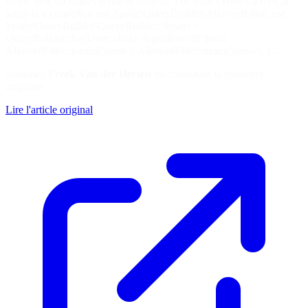
so the new bit makes sense in context. The basics Here's a typical
setup in a controller: use Spatie\QueryBuilder\AllowedFilter; use
Spatie\QueryBuilder\QueryBuilder; $users =
QueryBuilder::for(User::class) -&gt;allowedFilters(
AllowedFilter::partial('name'), AllowedFilter::exact('status'), )…
Soutenez
Freek Van der Herten
en consultant la ressource
originale
Lire l'article original