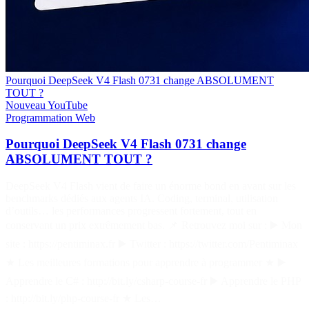
Pourquoi DeepSeek V4 Flash 0731 change ABSOLUMENT
TOUT ?
Nouveau
YouTube
Programmation
Web
Pourquoi DeepSeek V4 Flash 0731 change
ABSOLUMENT TOUT ?
DeepSeek V4 Flash vient de faire un énorme bond en avant sur les
benchmarks dédiés aux agents IA. Coding, terminal, utilisation
d’outils… les performances progressent fortement, tout en
conservant un prix extrêmement bas. 📌 Retrouvez moi sur : ▶️ Mon
site : https://pentiminax.fr ▶️ Twitter : https://twitter.com/Pentiminax
★ Les meilleures formations pour apprendre à programmer ★ ▶️
Apprendre le C# : http://bit.ly/csharp-course-fr ▶️ Apprendre le PHP
: http://bit.ly/php-course-fr ★ Les…