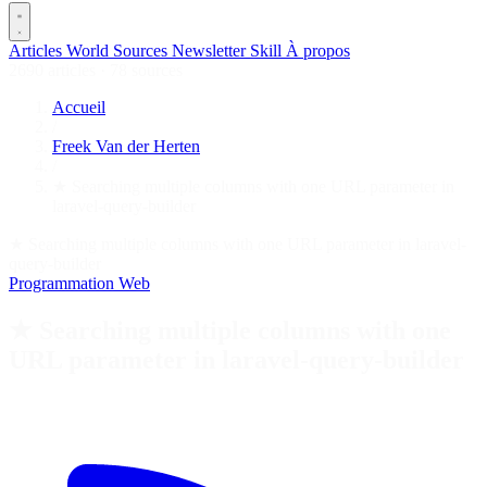
Articles
World
Sources
Newsletter
Skill
À propos
2690 articles
·
78 sources
Accueil
/
Freek Van der Herten
/
★ Searching multiple columns with one URL parameter in
laravel-query-builder
★ Searching multiple columns with one URL parameter in laravel-
query-builder
Programmation
Web
★ Searching multiple columns with one
URL parameter in laravel-query-builder